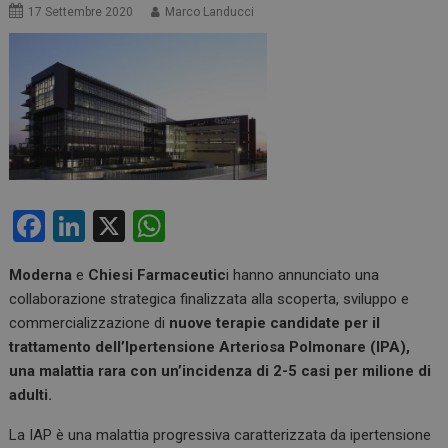
17 Settembre 2020
Marco Landucci
F
Li
X
W
a
n
h
Moderna
e
Chiesi Farmaceutic
i hanno annunciato una
ce
ke
at
collaborazione strategica finalizzata alla scoperta, sviluppo e
b
dI
s
commercializzazione di
nuove terapie candidate per il
o
n
A
trattamento dell’Ipertensione Arteriosa Polmonare (IPA),
una malattia rara con un’incidenza di 2-5 casi per milione di
o
p
adulti.
k
p
La IAP è una malattia progressiva caratterizzata da ipertensione