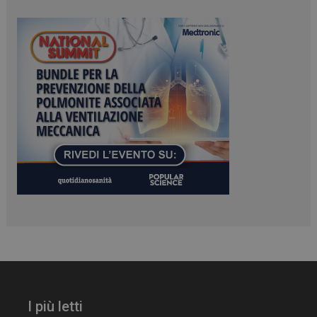
PHPSESSID
Sessione
PHP.net
www.dailyhealthindustry.it
I più letti
tracking-sites-
www.dailyhealthindustry.it
4