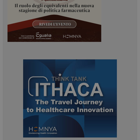
ARRAffinitySameSite
Sessione
Microsoft Corporation
.www.dailyhealthindustry.it