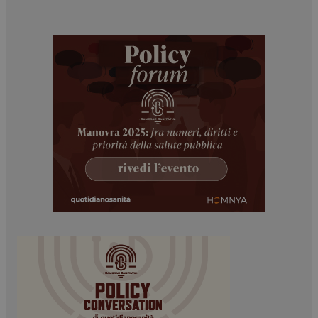
Necessari
Marketing
I cookie necessari contribuiscono a rendere fruibile il
sito web abilitandone funzionalità di base quali la
navigazione sulle pagine e l'accesso alle aree
protette del sito. Il sito web non è in grado di
funzionare correttamente senza questi cookie.
NOME
FORNITORE / DOMINIO
SCADENZA
_ga
1 anno 1
Google LLC
mese
.dailyhealthindustry.it