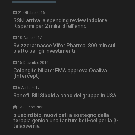
ironfish-session-id
settimane
2 giorni
21 Ottobre 2016
SSN: arriva la spending review indolore.
Risparmi per 2 miliardi all’anno
ARRAffinity
Sessione
Microsoft Corporation
.www.dailyhealthindustry.it
10 Aprile 2017
Svizzera: nasce Vifor Pharma. 800 mln sul
piatto per gli investimenti
15 Dicembre 2016
Colangite biliare: EMA approva Ocaliva
(Intercept)
6 Aprile 2017
Sanofi: Bill Sibold a capo del gruppo in USA
14 Giugno 2021
bluebird bio, nuovi dati a sostegno della
terapia genica una tantum beti-cel per la β-
_ga_Z2VT792F98
.dailyhealthindustry.it
1 anno 1
talassemia
mese