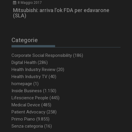
8 Maggio 2017
Mitsubishi: arriva l’ok FDA per edavarone
(SLA)
tracking-sites-
www.dailyhealthindustry.it
4
ironfish-tracking-
settimane
enable
2 giorni
Categorie
CookieScriptConsent
5 mesi 3
CookieScript
Corporate Social Responsibility
(186)
settimane
www.dailyhealthindustry.it
Digital Health
(286)
Health Industry Review
(20)
Health Industry TV
(40)
homepage
(1)
Inside Business
(1.150)
Lifescience People
(445)
Medical Device
(485)
Patient Advocacy
(258)
Primo Piano
(9.855)
Senza categoria
(16)