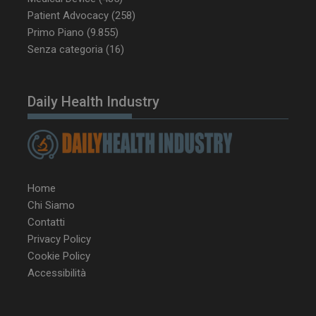
CookieScript
settimane
www.dailyhealthindustry.it
Patient Advocacy
(258)
Primo Piano
(9.855)
Senza categoria
(16)
Daily Health Industry
Home
Chi Siamo
Contatti
Privacy Policy
Cookie Policy
NOME
FORNITORE / DOMINIO
SCA
Accessibilità
__Secure-ROLLOUT_TOKEN
.youtube.com
5 m
sett