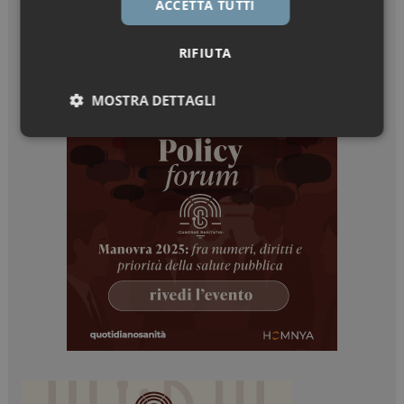
ACCETTA TUTTI
RIFIUTA
MOSTRA DETTAGLI
Necessari
Marketing
Necessari
Marketing
I cookie necessari contribuiscono a rendere fruibile il
sito web abilitandone funzionalità di base quali la
navigazione sulle pagine e l'accesso alle aree
protette del sito. Il sito web non è in grado di
funzionare correttamente senza questi cookie.
NOME
FORNITORE / DOMINIO
SCADENZA