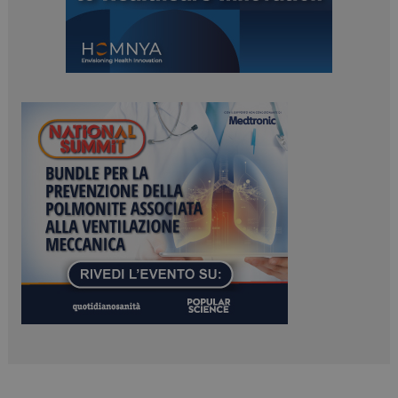
ARRAffinitySameSite
Sessione
Microsoft Corporation
.www.dailyhealthindustry.it
PHPSESSID
Sessione
PHP.net
www.dailyhealthindustry.it