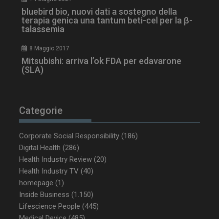
bluebird bio, nuovi dati a sostegno della
terapia genica una tantum beti-cel per la β-
talassemia
8 Maggio 2017
Mitsubishi: arriva l’ok FDA per edavarone
(SLA)
_ga_Z2VT792F98
.dailyhealthindustry.it
1 anno 1
Categorie
mese
Corporate Social Responsibility
(186)
Digital Health
(286)
Health Industry Review
(20)
tracking-sites-
www.dailyhealthindustry.it
4
ironfish-tracking-
settimane
Health Industry TV
(40)
enable
2 giorni
homepage
(1)
Inside Business
(1.150)
Lifescience People
(445)
Medical Device
(485)
CookieScriptConsent
5 mesi 3