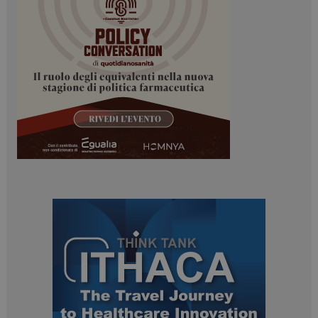
_ga
1 anno 1
Google LLC
mese
.dailyhealthindustry.it