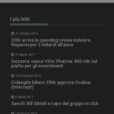
I più letti
21 Ottobre 2016
SSN: arriva la spending review indolore.
Risparmi per 2 miliardi all’anno
10 Aprile 2017
Svizzera: nasce Vifor Pharma. 800 mln sul
piatto per gli investimenti
tracking-sites-
www.dailyhealthindustry.it
4
ironfish-session-id
settimane
2 giorni
15 Dicembre 2016
Colangite biliare: EMA approva Ocaliva
(Intercept)
ARRAffinity
Sessione
Microsoft Corporation
6 Aprile 2017
.www.dailyhealthindustry.it
Sanofi: Bill Sibold a capo del gruppo in USA
14 Giugno 2021