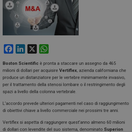
F
Li
X
W
a
n
h
Boston Scientific
è pronta a staccare un assegno da 465
ce
ke
at
milioni di dollari per acquisire
Vertiflex
, azienda californiana che
b
dI
s
produce un distanziatore per le vertebre minimamente invasivo,
o
n
A
per il trattamento della stenosi lombare o il restringimento degli
spazi a livello della colonna vertebrale.
o
p
k
p
L’accordo prevede ulteriori pagamenti nel caso di raggiungimento
di obiettivi chiave a livello commerciale nei prossimi tre anni.
Vertiflex si aspetta di raggiungere quest’anno almeno 60 milioni
di dollari con levendite del suo sistema, denominato
Superion