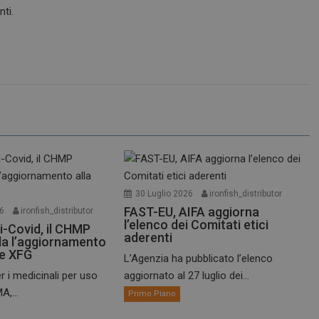
nti.
30 Luglio 2026
ironfish_distributor
FAST-EU, AIFA aggiorna
26
ironfish_distributor
l’elenco dei Comitati etici
i-Covid, il CHMP
aderenti
a l’aggiornamento
te XFG
L’Agenzia ha pubblicato l’elenco
r i medicinali per uso
aggiornato al 27 luglio dei...
A,...
Primo Piano