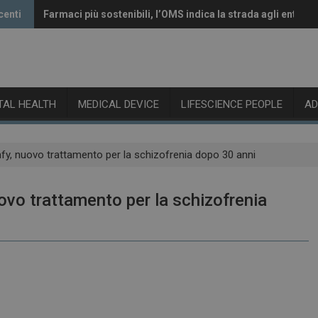
centi
Farmaci più sostenibili, l’OMS indica la strada agli enti reg
Vaccini anti-Covid, il CHMP raccomanda l’aggiornamento 
ITAL HEALTH
MEDICAL DEVICE
LIFESCIENCE PEOPLE
A
y, nuovo trattamento per la schizofrenia dopo 30 anni
vo trattamento per la schizofrenia