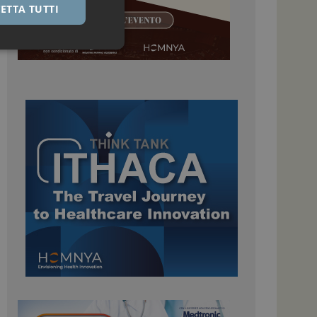
ETTA TUTTI
igazione sulle pagine
kie.
 Google Universal
nificativo del
tilizzato da Google.
stinguere utenti
o in modo casuale
uso in ogni richiesta
colare i dati di
apporti di analisi dei