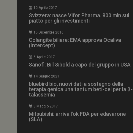
CookieScriptConse
10 Aprile 2017
Svizzera: nasce Vifor Pharma. 800 mln sul
piatto per gli investimenti
15 Dicembre 2016
NOME
Colangite biliare: EMA approva Ocaliva
(Intercept)
__Secure-ROLLOU
6 Aprile 2017
Sanofi: Bill Sibold a capo del gruppo in USA
tracking-sites-ironf
tracking-named-en
14 Giugno 2021
__Secure-YNID
bluebird bio, nuovi dati a sostegno della
terapia genica una tantum beti-cel per la β-
talassemia
8 Maggio 2017
VISITOR_PRIVACY_
Mitsubishi: arriva l’ok FDA per edavarone
(SLA)