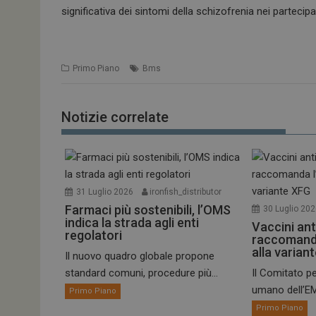
significativa dei sintomi della schizofrenia nei partecipa
Primo Piano
Bms
Notizie correlate
31 Luglio 2026
ironfish_distributor
Farmaci più sostenibili, l’OMS
30 Luglio 20
indica la strada agli enti
Vaccini ant
regolatori
raccomand
alla varian
Il nuovo quadro globale propone
standard comuni, procedure più...
Il Comitato pe
umano dell’EM
Primo Piano
Primo Piano