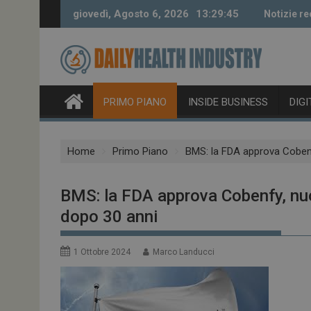
Skip
giovedì, Agosto 6, 2026
13:29:45
Notizie re
to
content
PRIMO PIANO
INSIDE BUSINESS
DIG
Home
Primo Piano
BMS: la FDA approva Cobenf
BMS: la FDA approva Cobenfy, nuo
dopo 30 anni
1 Ottobre 2024
Marco Landucci