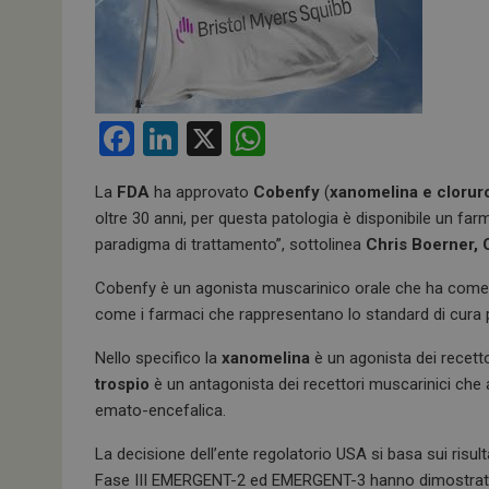
F
Li
X
W
a
n
h
La
FDA
ha approvato
Cobenfy
(
xanomelina e cloruro
ce
ke
at
oltre 30 anni, per questa patologia è disponibile un fa
b
dI
s
paradigma di trattamento”, sottolinea
Chris Boerner, 
o
n
A
Cobenfy è un agonista muscarinico orale che ha come 
o
p
come i farmaci che rappresentano lo standard di cura p
k
p
Nello specifico la
xanomelina
è un agonista dei recetto
trospio
è un antagonista dei recettori muscarinici che ag
emato-encefalica.
La decisione dell’ente regolatorio USA si basa sui risult
Fase III EMERGENT-2 ed EMERGENT-3 hanno dimostrato 