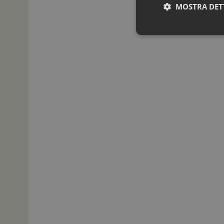
MOSTRA DET
I cookie necessari con
e l'accesso alle aree 
NOME
_ga