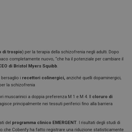
 di trospio
) per la terapia della schizofrenia negli adulti. Dopo
rmaco completamente nuovo, “che ha il potenziale per cambiare il
CEO di Bristol Myers Squibb
.
bersaglio i
recettori colinergici,
anziché quelli dopaminergici,
er la schizofrenia
ri muscarinici a doppia preferenza M 1 e M 4. Il
cloruro di
isce principalmente nei tessuti periferici fino alla barriera
ati del
programma clinico EMERGENT
. I risultati degli studi di
che Cobenfy ha fatto registrare una riduzione statisticamente