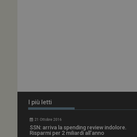
ARRAffinitySameSit
PHPSESSID
tracking-sites-
ironfish-session-id
ARRAffinity
I più letti
_ga_Z2VT792F98
21 Ottobre 2016
tracking-sites-
SSN: arriva la spending review indolore.
ironfish-tracking-
enable
Risparmi per 2 miliardi all’anno