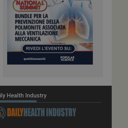
ome piattaforma di
el carico, questo
una sessione di
e gestite dallo
te sul linguaggio
erico utilizzato per
tente. Normalmente è
 il modo in cui
er il sito, ma un
di accesso per un
cazione per
 visitatore.
i Web eseguiti sulla
e utilizzato per il
i che le richieste
stradate allo stesso
ily Health Industry
zione.
gle Analytics per
azione per abilitare