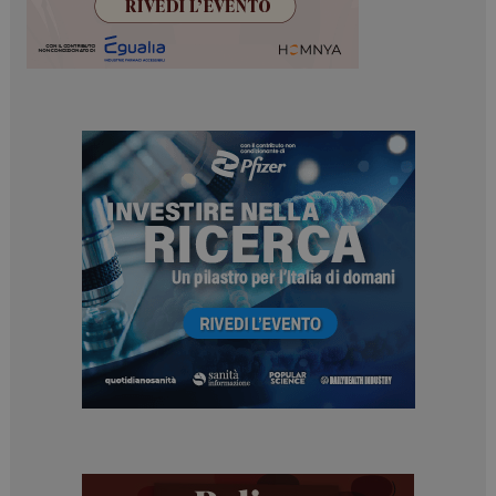
I cookie necessari contribuiscono a rendere fruibile il
sito web abilitandone funzionalità di base quali la
navigazione sulle pagine e l'accesso alle aree
protette del sito. Il sito web non è in grado di
funzionare correttamente senza questi cookie.
NOME
FORNITORE / DOMINIO
SCADENZA
_ga
1 anno 1
Google LLC
mese
.dailyhealthindustry.it