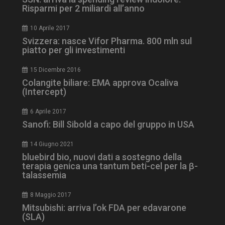
Risparmi per 2 miliardi all’anno
tracking-sites-
www.dailyhealthindustry.it
4
ironfish-tracking-
settimane
10 Aprile 2017
enable
2 giorni
Svizzera: nasce Vifor Pharma. 800 mln sul
piatto per gli investimenti
15 Dicembre 2016
CookieScriptConsent
5 mesi 3
CookieScript
settimane
www.dailyhealthindustry.it
Colangite biliare: EMA approva Ocaliva
(Intercept)
6 Aprile 2017
Sanofi: Bill Sibold a capo del gruppo in USA
14 Giugno 2021
bluebird bio, nuovi dati a sostegno della
terapia genica una tantum beti-cel per la β-
talassemia
8 Maggio 2017
Mitsubishi: arriva l’ok FDA per edavarone
(SLA)