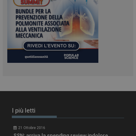
ARRAffinity
Sessione
Microsoft Corporation
.www.dailyhealthindustry.it
I più letti
_ga_Z2VT792F98
.dailyhealthindustry.it
1 anno 1
mese
21 Ottobre 2016
SSN: arriva la spending review indolore.