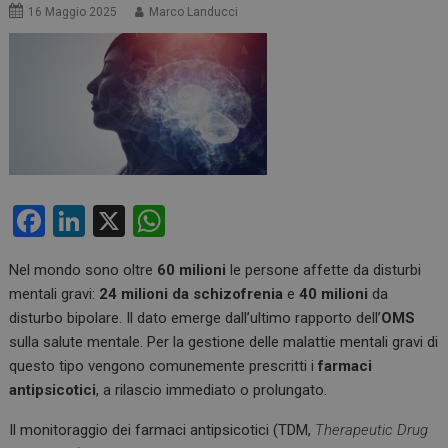
16 Maggio 2025
Marco Landucci
F
Li
X
W
a
n
h
Nel mondo sono oltre
60 milioni
le persone affette da disturbi
ce
ke
at
mentali gravi:
24 milioni da schizofrenia
e
40 milioni
da
b
dI
s
disturbo bipolare. Il dato emerge dall’ultimo rapporto dell’
OMS
o
n
A
sulla salute mentale. Per la gestione delle malattie mentali gravi di
questo tipo vengono comunemente prescritti i
farmaci
o
p
antipsicotici
, a rilascio immediato o prolungato.
k
p
Il monitoraggio dei farmaci antipsicotici (TDM,
Therapeutic Drug