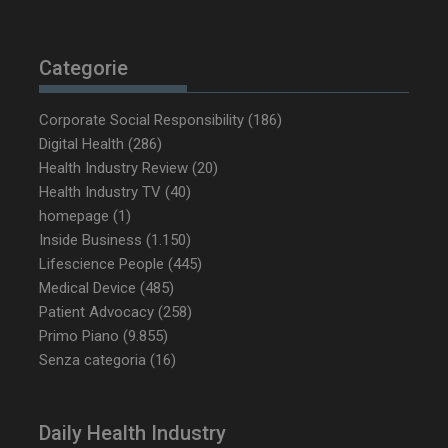
NOME
FORNITORE / DOMINIO
SCA
Categorie
__Secure-ROLLOUT_TOKEN
.youtube.com
5 m
sett
Corporate Social Responsibility
(186)
Digital Health
(286)
Health Industry Review
(20)
Health Industry TV
(40)
homepage
(1)
tracking-sites-ironfish-
www.dailyhealthindustry.it
Inside Business
(1.150)
tracking-named-enable
sett
2 g
Lifescience People
(445)
Medical Device
(485)
Patient Advocacy
(258)
Primo Piano
(9.855)
Senza categoria
(16)
__Secure-YNID
.youtube.com
5 m
sett
Daily Health Industry