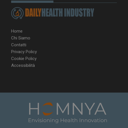
Home
Chi Siamo
Contatti
VISITOR_PRIVACY_METADATA
5 m
YouTube
Privacy Policy
sett
.youtube.com
Cookie Policy
Accessibilità