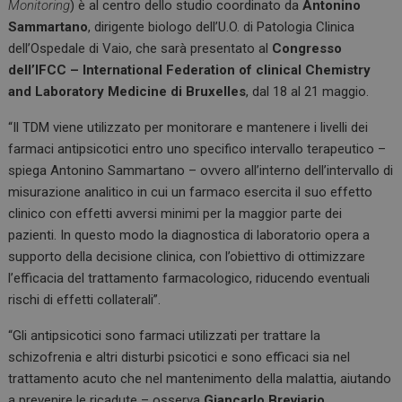
Monitoring
) è al centro dello studio coordinato da
Antonino
Sammartano
, dirigente biologo dell’U.O. di Patologia Clinica
dell’Ospedale di Vaio, che sarà presentato al
Congresso
dell’IFCC – International Federation of clinical Chemistry
and Laboratory Medicine di Bruxelles
, dal 18 al 21 maggio.
“Il TDM viene utilizzato per monitorare e mantenere i livelli dei
farmaci antipsicotici entro uno specifico intervallo terapeutico –
spiega Antonino Sammartano – ovvero all’interno dell’intervallo di
misurazione analitico in cui un farmaco esercita il suo effetto
clinico con effetti avversi minimi per la maggior parte dei
pazienti. In questo modo la diagnostica di laboratorio opera a
supporto della decisione clinica, con l’obiettivo di ottimizzare
l’efficacia del trattamento farmacologico, riducendo eventuali
rischi di effetti collaterali”.
“Gli antipsicotici sono farmaci utilizzati per trattare la
schizofrenia e altri disturbi psicotici e sono efficaci sia nel
trattamento acuto che nel mantenimento della malattia, aiutando
a prevenire le ricadute – osserva
Giancarlo Breviario
,