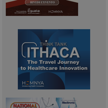
PHPSESSID
Sessione
PHP.net
www.dailyhealthindustry.it
tracking-sites-
www.dailyhealthindustry.it
4
ironfish-session-id
settimane
2 giorni