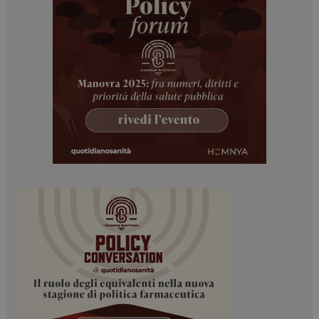
ARRAffinitySameSite
Sessione
Microsoft Corporation
.www.dailyhealthindustry.it