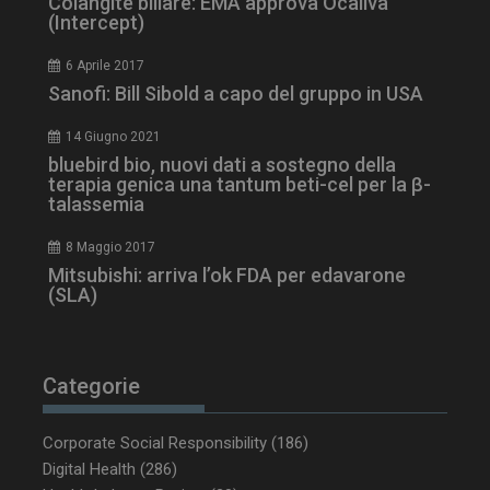
Colangite biliare: EMA approva Ocaliva
(Intercept)
6 Aprile 2017
Sanofi: Bill Sibold a capo del gruppo in USA
tracking-sites-
www.dailyhealthindustry.it
4
ironfish-session-id
settimane
14 Giugno 2021
2 giorni
bluebird bio, nuovi dati a sostegno della
terapia genica una tantum beti-cel per la β-
talassemia
ARRAffinity
Sessione
Microsoft Corporation
8 Maggio 2017
.www.dailyhealthindustry.it
Mitsubishi: arriva l’ok FDA per edavarone
(SLA)
Categorie
Corporate Social Responsibility
(186)
Digital Health
(286)