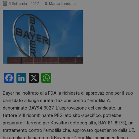
5 Settembre 2017
Marco Landucci
F
Li
X
W
a
n
h
Bayer ha inoltrato alla FDA la richiesta di approvazione per il suo
ce
ke
at
candidato a lunga durata d’azione contro l’emofilia A,
b
dI
s
denominato BAY94-9027. L’approvazione del candidato, un
o
n
A
fattore VIII ricombinante PEGilato sito-specifico, potrebbe
preparare il terreno per Kovaltry (octocog alfa; BAY 81-8973), un
o
p
trattamento contro l’emofilia che, approvato quest’anno dalla UE,
k
p
ha ampliato la gamma di Bayer per l’emofilia, aggiungendosi a