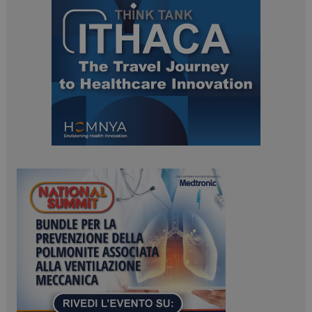
ARRAffinitySameSite
Sessione
Microsoft Corporation
.www.dailyhealthindustry.it