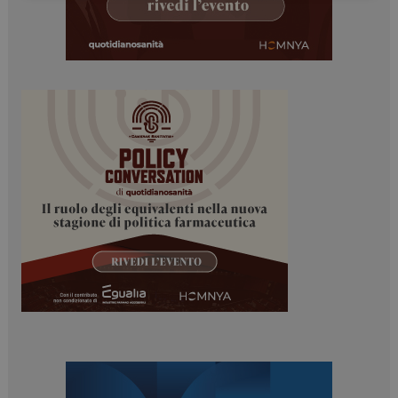
Necessari
Marketing
I cookie necessari contribuiscono a rendere fruibile il
sito web abilitandone funzionalità di base quali la
navigazione sulle pagine e l'accesso alle aree
protette del sito. Il sito web non è in grado di
funzionare correttamente senza questi cookie.
NOME
FORNITORE / DOMINIO
SCADENZA
_ga
1 anno 1
Google LLC
mese
.dailyhealthindustry.it