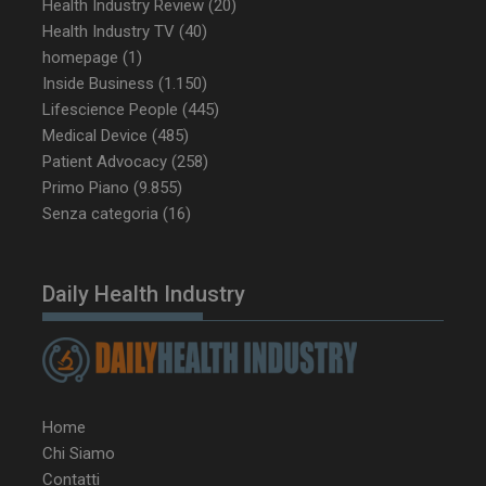
Health Industry Review
(20)
Health Industry TV
(40)
homepage
(1)
_ga_Z2VT792F98
.dailyhealthindustry.it
1 anno 1
mese
Inside Business
(1.150)
Lifescience People
(445)
Medical Device
(485)
Patient Advocacy
(258)
Primo Piano
(9.855)
tracking-sites-
www.dailyhealthindustry.it
4
ironfish-tracking-
settimane
Senza categoria
(16)
enable
2 giorni
Daily Health Industry
CookieScriptConsent
5 mesi 3
CookieScript
settimane
www.dailyhealthindustry.it
Home
Chi Siamo
Contatti