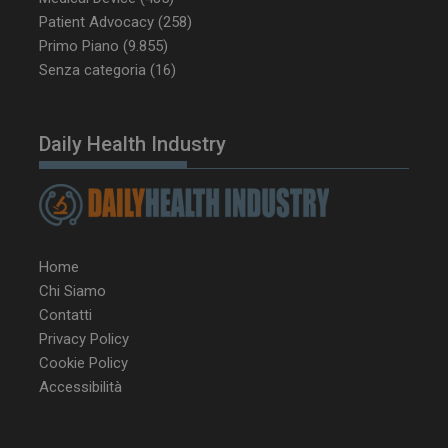
CookieScript
settimane
www.dailyhealthindustry.it
Patient Advocacy
(258)
Primo Piano
(9.855)
Senza categoria
(16)
Daily Health Industry
Home
Chi Siamo
Contatti
Privacy Policy
Cookie Policy
NOME
FORNITORE / DOMINIO
SCA
Accessibilità
__Secure-ROLLOUT_TOKEN
.youtube.com
5 m
sett