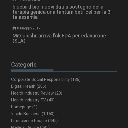
bluebird bio, nuovi dati a sostegno della
terapia genica una tantum beti-cel per la β-
talassemia
8 Maggio 2017
Mitsubishi: arriva l’ok FDA per edavarone
(SLA)
_ga_Z2VT792F98
.dailyhealthindustry.it
1 anno 1
Categorie
mese
Corporate Social Responsibility
(186)
Digital Health
(286)
Health Industry Review
(20)
tracking-sites-
www.dailyhealthindustry.it
4
ironfish-tracking-
settimane
Health Industry TV
(40)
enable
2 giorni
homepage
(1)
Inside Business
(1.150)
Lifescience People
(445)
Medical Device
(485)
CookieScriptConsent
5 mesi 3