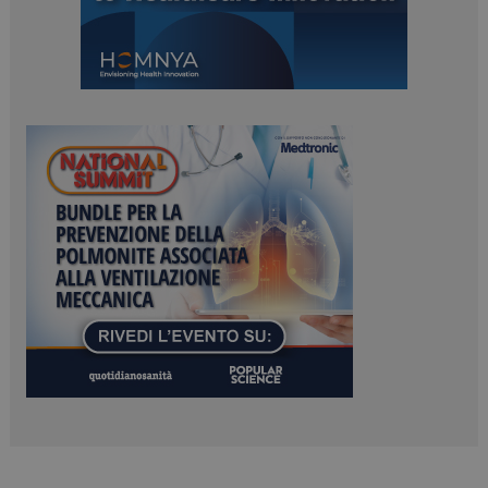
ARRAffinitySameSite
Sessione
Microsoft Corporation
.www.dailyhealthindustry.it
PHPSESSID
Sessione
PHP.net
www.dailyhealthindustry.it