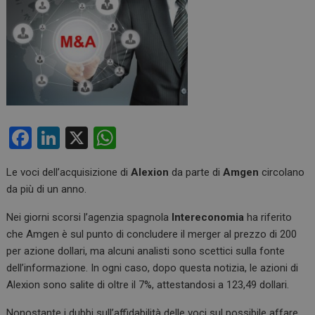
F
Li
X
W
a
n
h
Le voci dell’acquisizione di
Alexion
da parte di
Amgen
circolano
ce
ke
at
da più di un anno.
b
dI
s
Nei giorni scorsi l’agenzia spagnola
Intereconomia
ha riferito
o
n
A
che Amgen è sul punto di concludere il merger al prezzo di 200
o
p
per azione dollari, ma alcuni analisti sono scettici sulla fonte
k
p
dell’informazione. In ogni caso, dopo questa notizia, le azioni di
Alexion sono salite di oltre il 7%, attestandosi a 123,49 dollari.
Nonostante i dubbi sull’affidabilità delle voci sul possibile affare