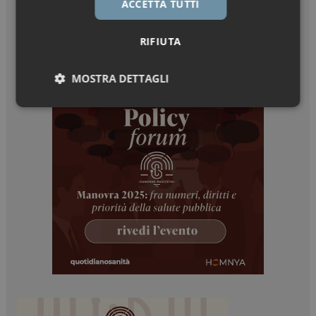
ACCETTA TUTTI
RIFIUTA
MOSTRA DETTAGLI
Necessari
Marketing
Necessari
Marketing
I cookie necessari contribuiscono a rendere fruibile il
sito web abilitandone funzionalità di base quali la
navigazione sulle pagine e l'accesso alle aree
protette del sito. Il sito web non è in grado di
funzionare correttamente senza questi cookie.
NOME
FORNITORE / DOMINIO
SCADENZA