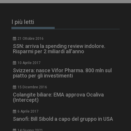
I più letti
21 Ottobre 2016
SSN: arriva la spending review indolore.
Risparmi per 2 miliardi all’anno
10 Aprile 2017
Svizzera: nasce Vifor Pharma. 800 mln sul
piatto per gli investimenti
tracking-sites-
www.dailyhealthindustry.it
4
ironfish-session-id
settimane
2 giorni
15 Dicembre 2016
Colangite biliare: EMA approva Ocaliva
(Intercept)
ARRAffinity
Sessione
Microsoft Corporation
6 Aprile 2017
.www.dailyhealthindustry.it
Sanofi: Bill Sibold a capo del gruppo in USA
14 Giugno 2021