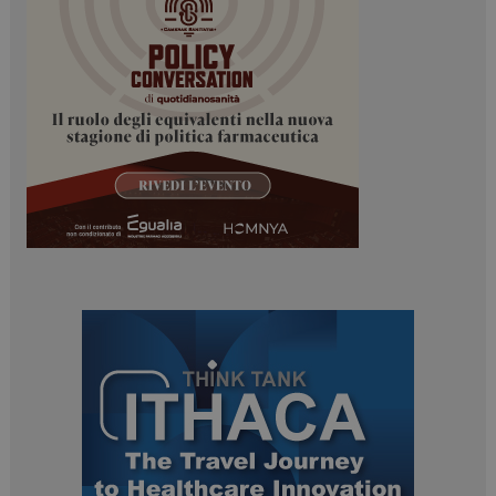
_ga
1 anno 1
Google LLC
mese
.dailyhealthindustry.it