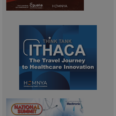
ARRAffinitySameSite
Sessione
Microsoft Corporation
.www.dailyhealthindustry.it