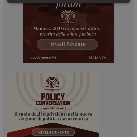
Necessari
Marketing
Necessari
Marketing
I cookie necessari contribuiscono a rendere fruibile il
sito web abilitandone funzionalità di base quali la
navigazione sulle pagine e l'accesso alle aree
protette del sito. Il sito web non è in grado di
funzionare correttamente senza questi cookie.
NOME
FORNITORE / DOMINIO
SCADENZA
_ga
1 anno 1
Google LLC
mese
.dailyhealthindustry.it