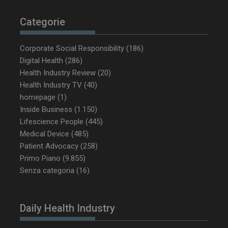
Categorie
_ga_Z2VT792F98
.dailyhealthindustry.it
1 anno 1
mese
Corporate Social Responsibility
(186)
Digital Health
(286)
Health Industry Review
(20)
Health Industry TV
(40)
homepage
(1)
tracking-sites-
www.dailyhealthindustry.it
4
ironfish-tracking-
settimane
Inside Business
(1.150)
enable
2 giorni
Lifescience People
(445)
Medical Device
(485)
Patient Advocacy
(258)
CookieScriptConsent
5 mesi 3
CookieScript
Primo Piano
(9.855)
settimane
www.dailyhealthindustry.it
Senza categoria
(16)
Daily Health Industry