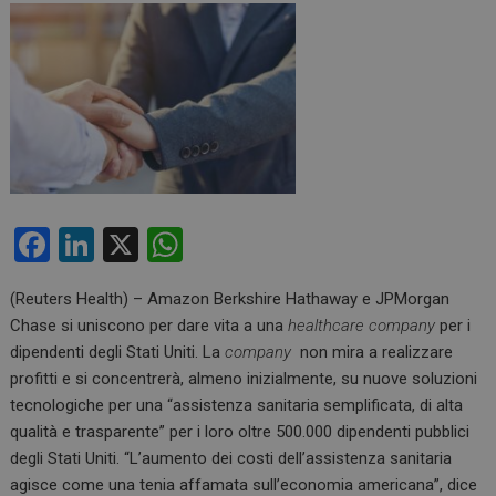
F
Li
X
W
a
n
h
(Reuters Health) – Amazon Berkshire Hathaway e JPMorgan
ce
ke
at
Chase si uniscono per dare vita a una
healthcare company
per i
b
dI
s
dipendenti degli Stati Uniti. La
company
non mira a realizzare
o
n
A
profitti e si concentrerà, almeno inizialmente, su nuove soluzioni
tecnologiche per una “assistenza sanitaria semplificata, di alta
o
p
qualità e trasparente” per i loro oltre 500.000 dipendenti pubblici
k
p
degli Stati Uniti. “L’aumento dei costi dell’assistenza sanitaria
agisce come una tenia affamata sull’economia americana”, dice