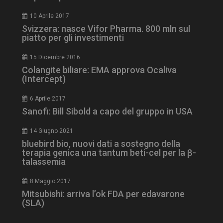
10 Aprile 2017
Svizzera: nasce Vifor Pharma. 800 mln sul
piatto per gli investimenti
15 Dicembre 2016
tracking-sites-
www.dailyhealthindustry.it
4
ironfish-session-id
settimane
Colangite biliare: EMA approva Ocaliva
2 giorni
(Intercept)
6 Aprile 2017
Sanofi: Bill Sibold a capo del gruppo in USA
ARRAffinity
Sessione
Microsoft Corporation
.www.dailyhealthindustry.it
14 Giugno 2021
bluebird bio, nuovi dati a sostegno della
terapia genica una tantum beti-cel per la β-
talassemia
8 Maggio 2017
Mitsubishi: arriva l’ok FDA per edavarone
(SLA)