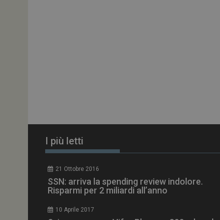
PHPSESSID
tracking-sites-
ironfish-session-id
ARRAffinity
I più letti
_ga_Z2VT792F98
21 Ottobre 2016
SSN: arriva la spending review indolore.
tracking-sites-
Risparmi per 2 miliardi all’anno
ironfish-tracking-
enable
10 Aprile 2017
CookieScriptConse