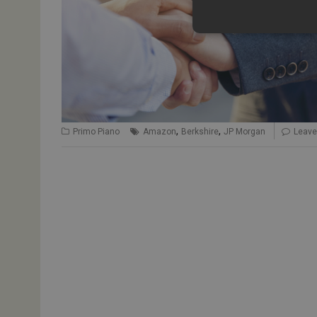
,
,
Primo Piano
Amazon
Berkshire
JP Morgan
Leav
I cookie necessari con
e l'accesso alle aree 
NOME
_ga
ARRAffinitySameSit