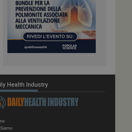
el carico, questo
una sessione di
e gestite dallo
te sul linguaggio
erico utilizzato per
tente. Normalmente è
 il modo in cui
er il sito, ma un
di accesso per un
cazione per
 visitatore.
i Web eseguiti sulla
e utilizzato per il
i che le richieste
ily Health Industry
stradate allo stesso
zione.
gle Analytics per
azione per abilitare
me
 Siamo
vizio Cookie-