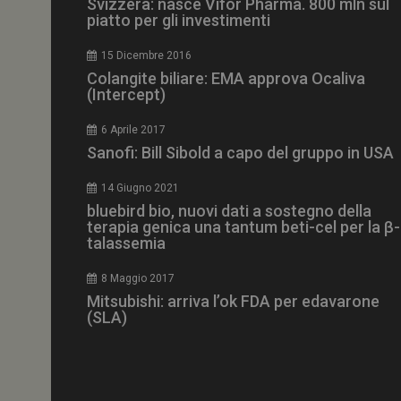
Svizzera: nasce Vifor Pharma. 800 mln sul
piatto per gli investimenti
15 Dicembre 2016
Colangite biliare: EMA approva Ocaliva
(Intercept)
NOME
__Secure-ROLLOU
6 Aprile 2017
Sanofi: Bill Sibold a capo del gruppo in USA
tracking-sites-ironf
tracking-named-en
14 Giugno 2021
bluebird bio, nuovi dati a sostegno della
__Secure-YNID
terapia genica una tantum beti-cel per la β-
talassemia
8 Maggio 2017
Mitsubishi: arriva l’ok FDA per edavarone
VISITOR_PRIVACY_
(SLA)