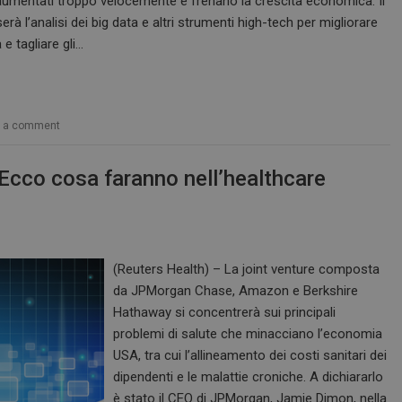
aumentati troppo velocemente e frenano la crescita economica. Il
erà l’analisi dei big data e altri strumenti high-tech per migliorare
 e tagliare gli…
e a comment
Ecco cosa faranno nell’healthcare
(Reuters Health) – La joint venture composta
da JPMorgan Chase, Amazon e Berkshire
Hathaway si concentrerà sui principali
problemi di salute che minacciano l’economia
USA, tra cui l’allineamento dei costi sanitari dei
dipendenti e le malattie croniche. A dichiararlo
è stato il CEO di JPMorgan, Jamie Dimon, nella