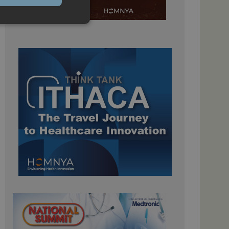
igazione sulle pagine
kie.
 Google Universal
nificativo del
tilizzato da Google.
stinguere utenti
o in modo casuale
uso in ogni richiesta
colare i dati di
apporti di analisi dei
ome piattaforma di