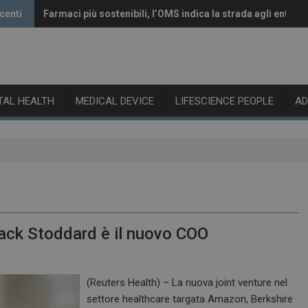
centi
Farmaci più sostenibili, l’OMS indica la strada agli enti re
Vaccini anti-Covid, il CHMP raccomanda l’aggiornamento 
ITAL HEALTH
MEDICAL DEVICE
LIFESCIENCE PEOPLE
A
ack Stoddard è il nuovo COO
(Reuters Health) – La nuova joint venture nel
settore healthcare targata Amazon, Berkshire