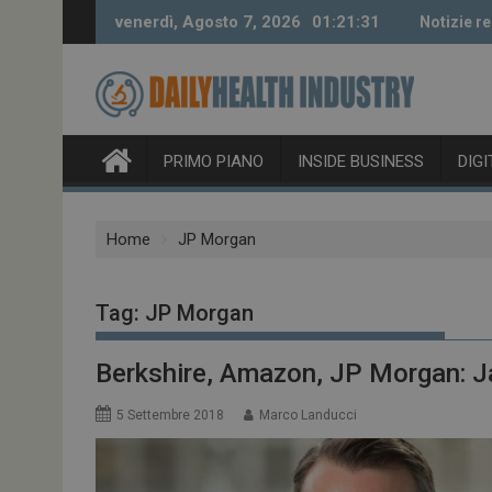
Skip
venerdì, Agosto 7, 2026
01:21:32
Notizie re
to
content
PRIMO PIANO
INSIDE BUSINESS
DIG
Home
JP Morgan
Tag:
JP Morgan
Berkshire, Amazon, JP Morgan: J
5 Settembre 2018
Marco Landucci