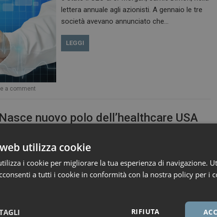
lettera annuale agli azionisti. A gennaio le tre
società avevano annunciato che…
LEGGI
ve a comment
Nasce nuovo polo dell’healthcare USA
web utilizza cookie
(Reuters Health) – Amazon Berkshire
ilizza i cookie per migliorare la tua esperienza di navigazione. Ut
Hathaway e JPMorgan Chase si uniscono per
consenti a tutti i cookie in conformità con la nostra policy per i c
dare vita a una healthcare company per i
dipendenti degli Stati Uniti. La company non
mira a realizzare profitti e si concentrerà,
almeno inizialmente, su nuove soluzioni
RIFIUTA
TAGLI
ACC