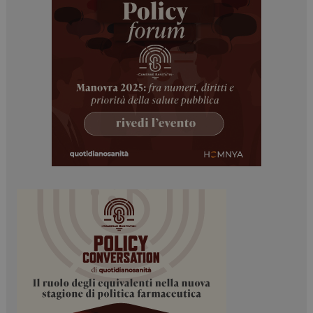
ARRAffinitySameSite
Sessione
Microsoft Corporation