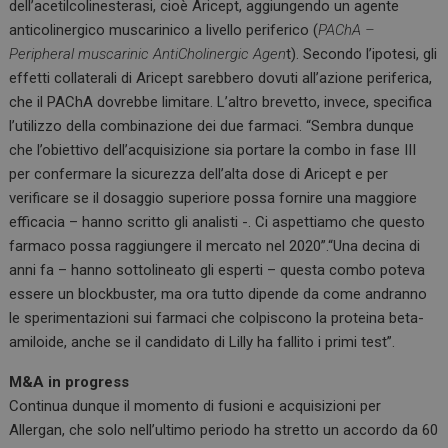
dell’acetilcolinesterasi, cioè Aricept, aggiungendo un agente
anticolinergico muscarinico a livello periferico (
PAChA –
Peripheral muscarinic AntiCholinergic Agen
t). Secondo l’ipotesi, gli
effetti collaterali di Aricept sarebbero dovuti all’azione periferica,
che il PAChA dovrebbe limitare. L’altro brevetto, invece, specifica
l’utilizzo della combinazione dei due farmaci. “Sembra dunque
che l’obiettivo dell’acquisizione sia portare la combo in fase III
per confermare la sicurezza dell’alta dose di Aricept e per
verificare se il dosaggio superiore possa fornire una maggiore
efficacia – hanno scritto gli analisti -. Ci aspettiamo che questo
farmaco possa raggiungere il mercato nel 2020”.“Una decina di
anni fa – hanno sottolineato gli esperti – questa combo poteva
essere un blockbuster, ma ora tutto dipende da come andranno
le sperimentazioni sui farmaci che colpiscono la proteina beta-
amiloide, anche se il candidato di Lilly ha fallito i primi test”.
M&A in progress
Continua dunque il momento di fusioni e acquisizioni per
Allergan, che solo nell’ultimo periodo ha stretto un accordo da 60