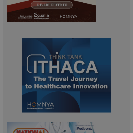
.www.dailyhealthindustry.it
PHPSESSID
Sessione
PHP.net
www.dailyhealthindustry.it