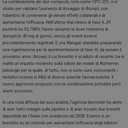
La combinazione dei due composti, nota come CPC-201, è in
studio per valutare l’aumento di dosaggio di Aricept, con
l’obiettivo di contenerne gli elevati effetti collaterali e di
aumentarne l’efficacia. Nell’ultimo trial clinico di fase II, 29
pazienti su 33, l’88%, hanno assunto la dose massima di
donepezil, 40 mg al giorno, senza gli eventi avversi
precedentemente registrati. E ora Allergan starebbe preparando
una registrazione per la sperimentazione di fase III, da avviare il
prossimo anno. Aricept, il cui brevetto è scaduto di recente, ha in
realtà un impatto modesto sulla salute dei malati di Alzheimer,
patologie per la quale, di fatto, non ci sono cure, nonostante i
tentativi costosi in R&S di diverse aziende farmaceutiche. Il
nuovo approccio proposto con la combinazione potrebbe però
avere successo.
In una nota diffusa dai suoi analisti, l’agenzia Bernstein ha detto
di aver fatto indagini sulla pipeline e di aver trovato due brevetti
depositati da Chase con scadenza nel 2028. Il primo è un
brevetto su un metodo per aumentare l’efficacia degli inibitori