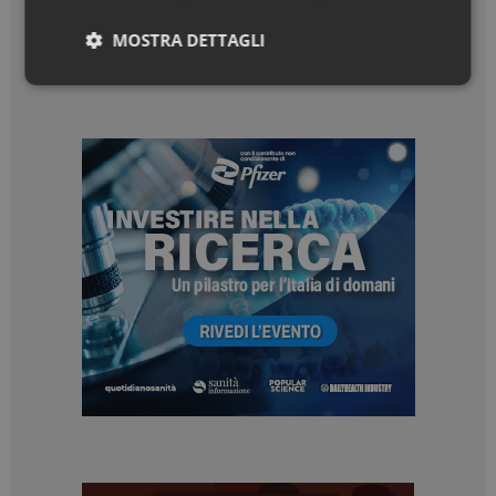
MOSTRA DETTAGLI
Necessari
Marketing
Necessari
Marketing
I cookie necessari contribuiscono a rendere fruibile il
sito web abilitandone funzionalità di base quali la
navigazione sulle pagine e l'accesso alle aree
protette del sito. Il sito web non è in grado di
funzionare correttamente senza questi cookie.
NOME
FORNITORE / DOMINIO
SCADENZA
_ga
1 anno 1
Google LLC
mese
.dailyhealthindustry.it