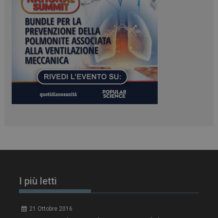
tracking-sites-
www.dailyhealthindustry.it
4
ironfish-session-id
settimane
2 giorni
ARRAffinity
Sessione
Microsoft Corporation
.www.dailyhealthindustry.it
I più letti
21 Ottobre 2016