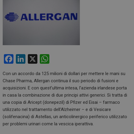
F
Li
X
W
a
n
h
Con un accordo da 125 milioni di dollari per mettere le mani su
ce
ke
at
Chase Pharma, Allergan continua il suo periodo di fusioni e
b
dI
s
acquisizioni. E con quest’ultima intesa, l’azienda irlandese porta
o
n
A
in casa la combinazione di due principi attivi generici. Si tratta di
una copia di Aricept (donepezil) di Pfizer ed Eisai – farmaco
o
p
utilizzato nel trattamento dell’Alzheimer – e di Vesicare
k
p
(solifenacina) di Astellas, un anticolinergico periferico utilizzato
per problemi urinari come la vescica iperattiva.