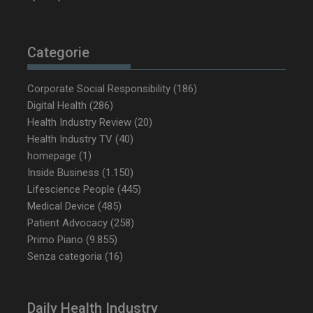
Categorie
Corporate Social Responsibility
(186)
Digital Health
(286)
Health Industry Review
(20)
Health Industry TV
(40)
homepage
(1)
Inside Business
(1.150)
Lifescience People
(445)
NOME
FORNITORE / DOMINIO
SCA
Medical Device
(485)
__Secure-ROLLOUT_TOKEN
.youtube.com
5 m
Patient Advocacy
(258)
sett
Primo Piano
(9.855)
Senza categoria
(16)
Daily Health Industry