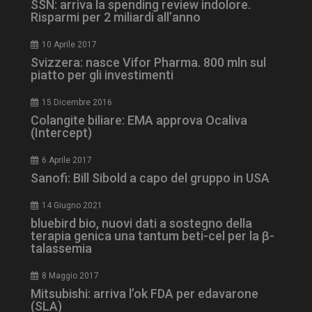
SSN: arriva la spending review indolore.
Risparmi per 2 miliardi all’anno
10 Aprile 2017
Svizzera: nasce Vifor Pharma. 800 mln sul
piatto per gli investimenti
_ga_Z2VT792F98
.dailyhealthindustry.it
1 anno 1
15 Dicembre 2016
mese
Colangite biliare: EMA approva Ocaliva
(Intercept)
6 Aprile 2017
Sanofi: Bill Sibold a capo del gruppo in USA
tracking-sites-
www.dailyhealthindustry.it
4
ironfish-tracking-
settimane
enable
2 giorni
14 Giugno 2021
bluebird bio, nuovi dati a sostegno della
terapia genica una tantum beti-cel per la β-
talassemia
CookieScriptConsent
5 mesi 3
CookieScript
settimane
www.dailyhealthindustry.it
8 Maggio 2017
Mitsubishi: arriva l’ok FDA per edavarone
(SLA)