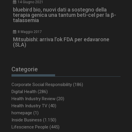
14 Giugno 2021
bluebird bio, nuovi dati a sostegno della
tracking-sites-
www.dailyhealthindustry.it
4
terapia genica una tantum beti-cel per la β-
ironfish-session-id
settimane
talassemia
2 giorni
8 Maggio 2017
Mitsubishi: arriva l’ok FDA per edavarone
(SLA)
ARRAffinity
Sessione
Microsoft Corporation
.www.dailyhealthindustry.it
Categorie
Corporate Social Responsibility
(186)
Digital Health
(286)
Health Industry Review
(20)
Health Industry TV
(40)
homepage
(1)
Inside Business
(1.150)
Lifescience People
(445)