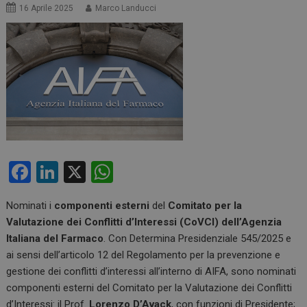
16 Aprile 2025
Marco Landucci
F
Li
X
W
a
n
h
Nominati i
componenti esterni
del
Comitato per la
ce
ke
at
Valutazione dei Conflitti d’Interessi (CoVCI) dell’Agenzia
b
dI
s
Italiana del Farmaco
. Con Determina Presidenziale 545/2025 e
o
n
A
ai sensi dell’articolo 12 del Regolamento per la prevenzione e
gestione dei conflitti d’interessi all’interno di AIFA, sono nominati
o
p
componenti esterni del Comitato per la Valutazione dei Conflitti
k
p
d’Interessi: il Prof.
Lorenzo D’Avack
, con funzioni di Presidente;