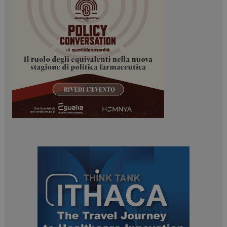
Necessari
Marketing
I cookie necessari contribuiscono a rendere fruibile il
sito web abilitandone funzionalità di base quali la
navigazione sulle pagine e l'accesso alle aree
protette del sito. Il sito web non è in grado di
funzionare correttamente senza questi cookie.
NOME
FORNITORE / DOMINIO
SCADENZA
_ga
1 anno 1
Google LLC
mese
.dailyhealthindustry.it