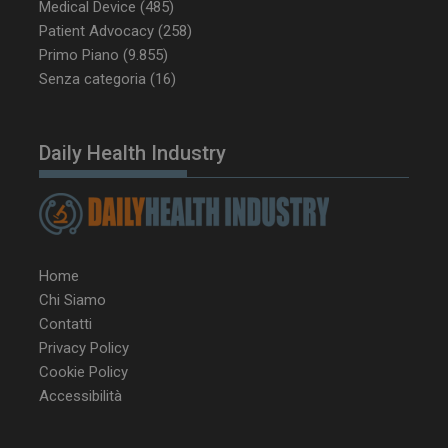
_ga_Z2VT792F98
.dailyhealthindustry.it
1 anno 1
Medical Device
(485)
mese
Patient Advocacy
(258)
Primo Piano
(9.855)
Senza categoria
(16)
tracking-sites-
www.dailyhealthindustry.it
4
ironfish-tracking-
settimane
enable
2 giorni
Daily Health Industry
CookieScriptConsent
5 mesi 3
CookieScript
settimane
www.dailyhealthindustry.it
Home
Chi Siamo
Contatti
Privacy Policy
Cookie Policy
Accessibilità