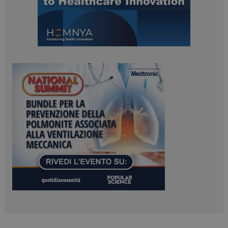
ARRAffinitySameSite
Sessione
Microsoft Corporation
.www.dailyhealthindustry.it