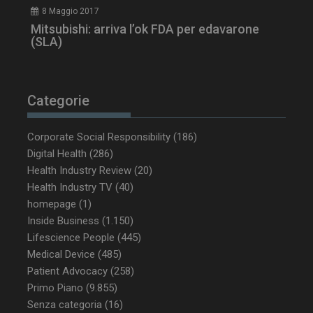
8 Maggio 2017
Mitsubishi: arriva l’ok FDA per edavarone
(SLA)
Categorie
_ga_Z2VT792F98
.dailyhealthindustry.it
1 anno 1
mese
Corporate Social Responsibility
(186)
Digital Health
(286)
Health Industry Review
(20)
Health Industry TV
(40)
homepage
(1)
tracking-sites-
www.dailyhealthindustry.it
4
ironfish-tracking-
settimane
Inside Business
(1.150)
enable
2 giorni
Lifescience People
(445)
Medical Device
(485)
Patient Advocacy
(258)
CookieScriptConsent
5 mesi 3
CookieScript
Primo Piano
(9.855)
settimane
www.dailyhealthindustry.it
Senza categoria
(16)