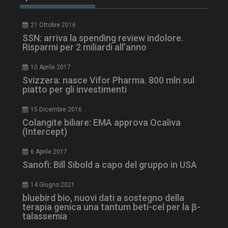
21 Ottobre 2016
SSN: arriva la spending review indolore.
Risparmi per 2 miliardi all’anno
10 Aprile 2017
Svizzera: nasce Vifor Pharma. 800 mln sul
piatto per gli investimenti
15 Dicembre 2016
tracking-sites-
www.dailyhealthindustry.it
4
ironfish-session-id
settimane
Colangite biliare: EMA approva Ocaliva
2 giorni
(Intercept)
6 Aprile 2017
Sanofi: Bill Sibold a capo del gruppo in USA
ARRAffinity
Sessione
Microsoft Corporation
.www.dailyhealthindustry.it
14 Giugno 2021
bluebird bio, nuovi dati a sostegno della
terapia genica una tantum beti-cel per la β-
talassemia