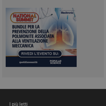
ARRAffinitySameSite
Sessione
Microsoft Corporation
.www.dailyhealthindustry.it
PHPSESSID
Sessione
PHP.net
www.dailyhealthindustry.it
I più letti