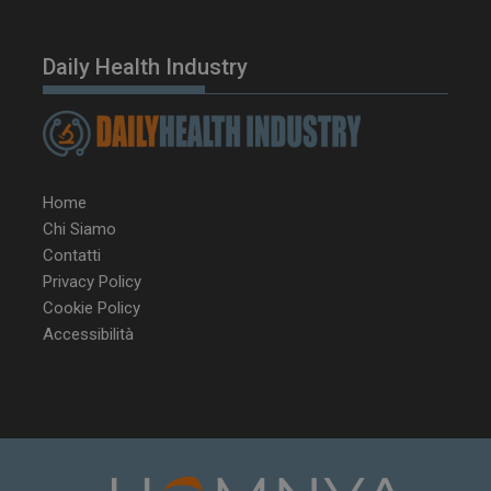
Daily Health Industry
Home
Chi Siamo
Contatti
Privacy Policy
Cookie Policy
Accessibilità
NOME
FORNITORE / DOMINIO
SCA
__Secure-ROLLOUT_TOKEN
.youtube.com
5 m
sett