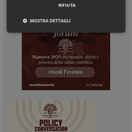
RIFIUTA
MOSTRA DETTAGLI
Necessari
Marketing
Necessari
Marketing
I cookie necessari contribuiscono a rendere fruibile il
sito web abilitandone funzionalità di base quali la
navigazione sulle pagine e l'accesso alle aree
protette del sito. Il sito web non è in grado di
funzionare correttamente senza questi cookie.
NOME
FORNITORE / DOMINIO
SCADENZA
_ga
1 anno 1
Google LLC
mese
.dailyhealthindustry.it