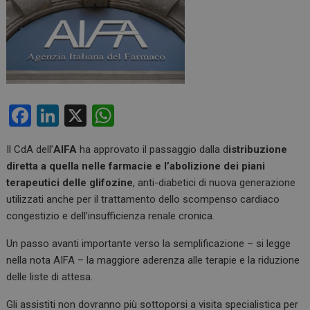
F
Li
X
W
a
n
h
Il CdA dell’
AIFA
ha approvato il passaggio dalla d
istribuzione
ce
ke
at
diretta a quella nelle farmacie e l’abolizione dei piani
b
dI
s
terapeutici delle glifozine
, anti-diabetici di nuova generazione
o
n
A
utilizzati anche per il trattamento dello scompenso cardiaco
congestizio e dell’insufficienza renale cronica.
o
p
k
p
Un passo avanti importante verso la semplificazione – si legge
nella nota AIFA – la maggiore aderenza alle terapie e la riduzione
delle liste di attesa.
Gli assistiti non dovranno più sottoporsi a visita specialistica per