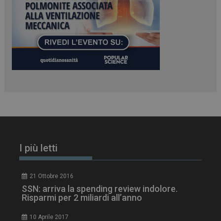
PHPSESSID
Sessione
PHP.net
www.dailyhealthindustry.it
I più letti
21 Ottobre 2016
SSN: arriva la spending review indolore.
Risparmi per 2 miliardi all’anno
tracking-sites-
www.dailyhealthindustry.it
4
10 Aprile 2017