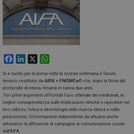
F
Li
X
W
a
n
h
Si è riunito per la prima volta la scorsa settimana il Tavolo
ce
ke
at
tecnico costituito da
AIFA
e
FNOMCeO
che, dopo la firma del
b
dI
s
protocollo di intesa, rimarrà in carica due anni.
o
n
A
Tra i primi argomenti affrontati l’uso ottimale dei medicinali, la
miglior consapevolezza sulle implicazioni cliniche e operative nel
o
p
loro utilizzo, l’etica e deontologia nella ricerca clinica e nella
k
p
prescrizione, l’informazione indipendente da attuarsi anche
attraverso la diffusione di campagne di comunicazione curate
dall’AIFA.