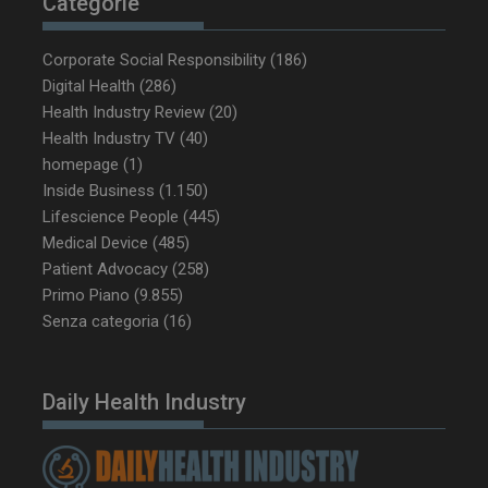
Categorie
Corporate Social Responsibility
(186)
tracking-sites-
www.dailyhealthindustry.it
4
ironfish-tracking-
settimane
Digital Health
(286)
enable
2 giorni
Health Industry Review
(20)
Health Industry TV
(40)
homepage
(1)
Inside Business
(1.150)
CookieScriptConsent
5 mesi 3
CookieScript
settimane
www.dailyhealthindustry.it
Lifescience People
(445)
Medical Device
(485)
Patient Advocacy
(258)
Primo Piano
(9.855)
Senza categoria
(16)
Daily Health Industry