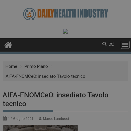
Skip
to
content
Home
Primo Piano
AIFA-FNOMCeO: insediato Tavolo tecnico
AIFA-FNOMCeO: insediato Tavolo
tecnico
14 Giugno 2021
Marco Landucci