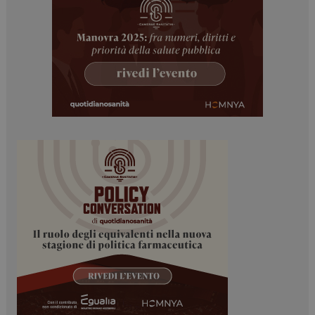
Necessari
Marketing
I cookie necessari contribuiscono a rendere fruibile il
sito web abilitandone funzionalità di base quali la
navigazione sulle pagine e l'accesso alle aree
protette del sito. Il sito web non è in grado di
funzionare correttamente senza questi cookie.
NOME
FORNITORE / DOMINIO
SCADENZA
_ga
1 anno 1
Google LLC
mese
.dailyhealthindustry.it