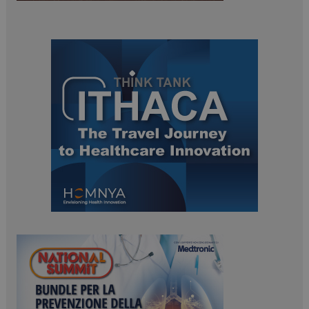
ARRAffinitySameSite
Sessione
Microsoft Corporation
.www.dailyhealthindustry.it