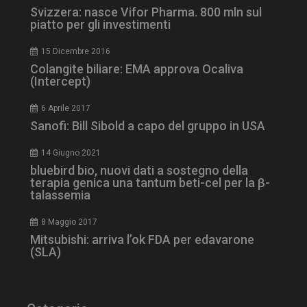
ironfish-session-id
settimane
Svizzera: nasce Vifor Pharma. 800 mln sul
2 giorni
piatto per gli investimenti
15 Dicembre 2016
Colangite biliare: EMA approva Ocaliva
ARRAffinity
Sessione
Microsoft Corporation
(Intercept)
.www.dailyhealthindustry.it
6 Aprile 2017
Sanofi: Bill Sibold a capo del gruppo in USA
14 Giugno 2021
bluebird bio, nuovi dati a sostegno della
terapia genica una tantum beti-cel per la β-
talassemia
8 Maggio 2017
Mitsubishi: arriva l’ok FDA per edavarone
(SLA)
_ga_Z2VT792F98
.dailyhealthindustry.it
1 anno 1
mese