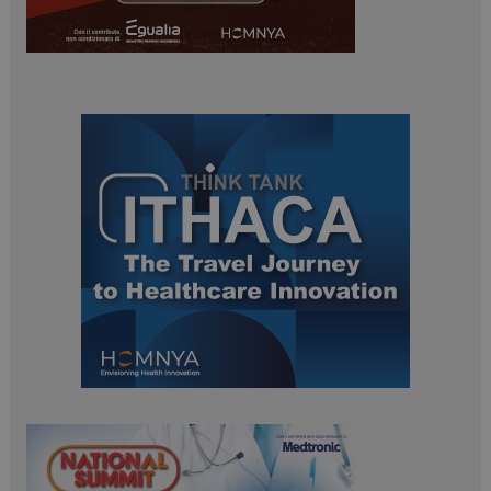
ARRAffinitySameSite
Sessione
Microsoft Corporation
.www.dailyhealthindustry.it