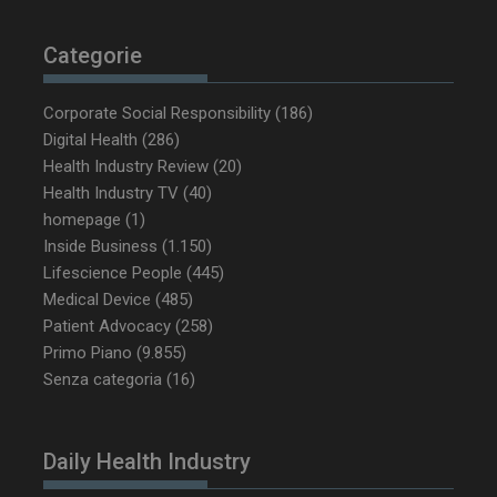
Categorie
_ga_Z2VT792F98
.dailyhealthindustry.it
1 anno 1
mese
Corporate Social Responsibility
(186)
Digital Health
(286)
Health Industry Review
(20)
Health Industry TV
(40)
tracking-sites-
www.dailyhealthindustry.it
4
homepage
(1)
ironfish-tracking-
settimane
Inside Business
(1.150)
enable
2 giorni
Lifescience People
(445)
Medical Device
(485)
Patient Advocacy
(258)
CookieScriptConsent
5 mesi 3
CookieScript
Primo Piano
(9.855)
settimane
www.dailyhealthindustry.it
Senza categoria
(16)
Daily Health Industry