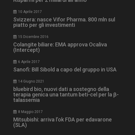
10 Aprile 2017
Svizzera: nasce Vifor Pharma. 800 mln sul
piatto per gli investimenti
15 Dicembre 2016
tracking-sites-
www.dailyhealthindustry.it
4
ironfish-session-id
settimane
Colangite biliare: EMA approva Ocaliva
2 giorni
(Intercept)
6 Aprile 2017
Sanofi: Bill Sibold a capo del gruppo in USA
ARRAffinity
Sessione
Microsoft Corporation
.www.dailyhealthindustry.it
14 Giugno 2021
bluebird bio, nuovi dati a sostegno della
terapia genica una tantum beti-cel per la β-
talassemia
8 Maggio 2017
Mitsubishi: arriva l’ok FDA per edavarone
(SLA)