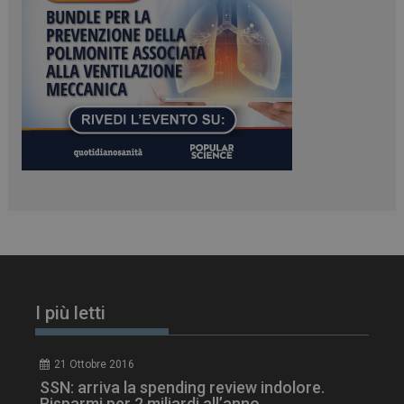
PHPSESSID
Sessione
PHP.net
www.dailyhealthindustry.it
I più letti
21 Ottobre 2016
SSN: arriva la spending review indolore.
Risparmi per 2 miliardi all’anno