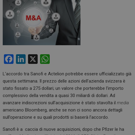
F
Li
X
W
a
n
h
L’accordo tra Sanofi e Actelion potrebbe essere ufficializzato già
ce
ke
at
questa settimana. Il prezzo delle azioni dell’azienda svizzera è
b
dI
s
stato fissato a 275 dollari; un valore che porterebbe l’importo
o
n
A
complessivo della vendita a quasi 30 miliardi di dollari. Ad
avanzare indiscrezioni sull’acquisizione è stato stavolta il
media
o
p
americano Bloomberg, anche se non ci sono ancora dettagli
k
p
sull’operazione e su quali prodotti si baserà l’accordo.
Sanofi è a caccia di nuove acquisizioni, dopo che Pfizer le ha