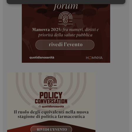
Necessari
Marketing
Necessari
Marketing
I cookie necessari contribuiscono a rendere fruibile il
sito web abilitandone funzionalità di base quali la
navigazione sulle pagine e l'accesso alle aree
protette del sito. Il sito web non è in grado di
funzionare correttamente senza questi cookie.
NOME
FORNITORE / DOMINIO
SCADENZA
_ga
1 anno 1
Google LLC
mese
.dailyhealthindustry.it