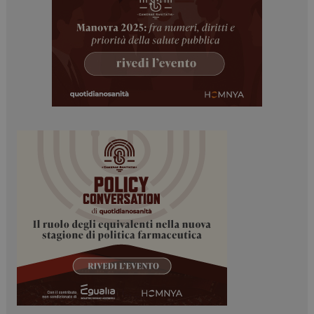
ARRAffinitySameSite
Sessione
Microsoft Corporation
.www.dailyhealthindustry.it