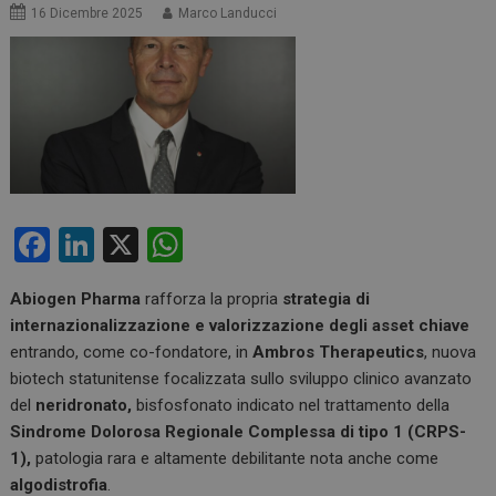
16 Dicembre 2025
Marco Landucci
F
Li
X
W
a
n
h
Abiogen Pharma
rafforza la propria
strategia di
ce
ke
at
internazionalizzazione e valorizzazione degli asset chiave
b
dI
s
entrando, come co-fondatore, in
Ambros Therapeutics
, nuova
o
n
A
biotech statunitense focalizzata sullo sviluppo clinico avanzato
del
neridronato,
bisfosfonato indicato nel trattamento della
o
p
Sindrome Dolorosa Regionale Complessa di tipo 1 (CRPS-
k
p
1),
patologia rara e altamente debilitante nota anche come
algodistrofia
.