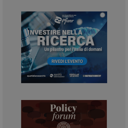
sito web abilitandone funzionalità di base quali la
navigazione sulle pagine e l'accesso alle aree
protette del sito. Il sito web non è in grado di
funzionare correttamente senza questi cookie.
NOME
FORNITORE / DOMINIO
SCADENZA
_ga
1 anno 1
Google LLC
mese
.dailyhealthindustry.it