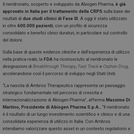
Il neridronato, scoperto e sviluppato da Abiogen Pharma,
è già
approvato in Italia per il trattamento della CRPS
sulla base dei
risultati di
due studi clinici di Fase III.
A oggi è stato utilizzato
in oltre
600.000 pazienti
, con un profilo di sicurezza
consolidato e benefici clinici duraturi, in particolare sul controllo
del dolore.
Sulla base di queste evidenze cliniche e dell’esperienza di utilizzo
nella pratica reale, la
FDA
ha riconosciuto al neridronato le
designazioni di
Breakthrough Therapy
,
Fast Track
e
Orphan Drug
,
accelerandone così il percorso di sviluppo negli Stati Uniti.
“La nascita di Ambros Therapeutics rappresenta un passaggio
strategico fondamentale nel percorso di crescita e
internazionalizzazione di Abiogen Pharma”, afferma
Massimo Di
Martino, Presidente di Abiogen Pharma S.p.A.
, “Il neridronato
è il risultato di un lungo investimento scientifico e clinico e di una
consolidata esperienza di utilizzo in Italia. Con Ambros
intendiamo valorizzare questo asset in un contesto regolatorio e