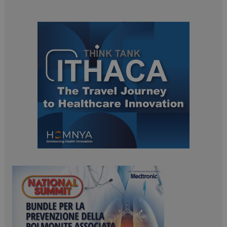
PHPSESSID
Sessione
PHP.net
www.dailyhealthindustry.it
tracking-sites-
www.dailyhealthindustry.it
4
ironfish-session-id
settimane
2 giorni