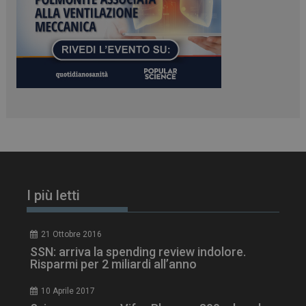
ARRAffinity
Sessione
Microsoft Corporation
.www.dailyhealthindustry.it
I più letti
_ga_Z2VT792F98
.dailyhealthindustry.it
1 anno 1
mese
21 Ottobre 2016
SSN: arriva la spending review indolore.
Risparmi per 2 miliardi all’anno
10 Aprile 2017
tracking-sites-
www.dailyhealthindustry.it
4