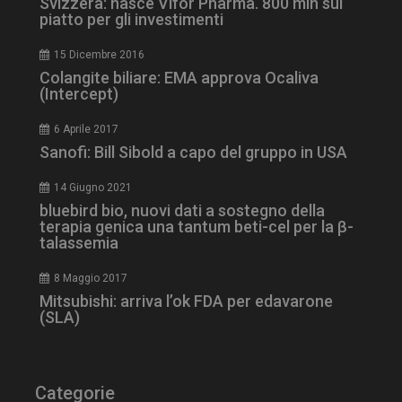
Svizzera: nasce Vifor Pharma. 800 mln sul
ironfish-tracking-
settimane
piatto per gli investimenti
enable
2 giorni
15 Dicembre 2016
Colangite biliare: EMA approva Ocaliva
(Intercept)
CookieScriptConsent
5 mesi 3
CookieScript
settimane
www.dailyhealthindustry.it
6 Aprile 2017
Sanofi: Bill Sibold a capo del gruppo in USA
14 Giugno 2021
bluebird bio, nuovi dati a sostegno della
terapia genica una tantum beti-cel per la β-
talassemia
8 Maggio 2017
Mitsubishi: arriva l’ok FDA per edavarone
(SLA)
Categorie