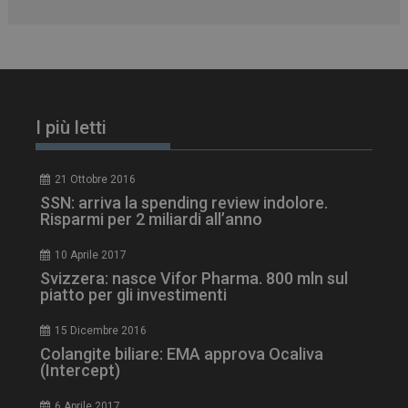
tracking-sites-
www.dailyhealthindustry.it
4
ironfish-session-id
settimane
2 giorni
I più letti
ARRAffinity
Sessione
Microsoft Corporation
21 Ottobre 2016
.www.dailyhealthindustry.it
SSN: arriva la spending review indolore.
Risparmi per 2 miliardi all’anno
10 Aprile 2017
Svizzera: nasce Vifor Pharma. 800 mln sul
piatto per gli investimenti
15 Dicembre 2016
Colangite biliare: EMA approva Ocaliva
(Intercept)
6 Aprile 2017