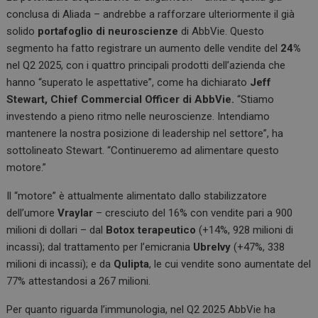
conclusa di Aliada – andrebbe a rafforzare ulteriormente il già
solido
portafoglio di neuroscienze
di AbbVie. Questo
segmento ha fatto registrare un aumento delle vendite del
24%
nel Q2 2025, con i quattro principali prodotti dell’azienda che
hanno “superato le aspettative”, come ha dichiarato
Jeff
Stewart, Chief Commercial Officer di AbbVie.
“Stiamo
investendo a pieno ritmo nelle neuroscienze. Intendiamo
mantenere la nostra posizione di leadership nel settore”, ha
sottolineato Stewart. “Continueremo ad alimentare questo
motore.”
Il “motore” è attualmente alimentato dallo stabilizzatore
dell’umore
Vraylar
– cresciuto del 16% con vendite pari a 900
milioni di dollari – dal
Botox terapeutico
(+14%, 928 milioni di
incassi); dal trattamento per l’emicrania
Ubrelvy
(+47%, 338
milioni di incassi); e da
Qulipta
, le cui vendite sono aumentate del
77% attestandosi a 267 milioni.
Per quanto riguarda l’immunologia, nel Q2 2025 AbbVie ha