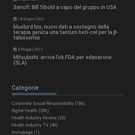
Sanofi: Bill Sibold a capo del gruppo in USA
_ga_Z2VT792F98
.dailyhealthindustry.it
1 anno 1
mese
14 Giugno 2021
bluebird bio, nuovi dati a sostegno della
terapia genica una tantum beti-cel per la β-
talassemia
tracking-sites-
www.dailyhealthindustry.it
4
ironfish-tracking-
settimane
8 Maggio 2017
enable
2 giorni
Mitsubishi: arriva l’ok FDA per edavarone
(SLA)
CookieScriptConsent
5 mesi 3
CookieScript
settimane
www.dailyhealthindustry.it
Categorie
Corporate Social Responsibility
(186)
Digital Health
(286)
Health Industry Review
(20)
Health Industry TV
(40)
homepage
(1)