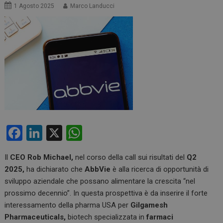
1 Agosto 2025
Marco Landucci
F
Li
X
W
a
n
h
Il
CEO Rob Michael,
nel corso della call sui risultati del
Q2
ce
ke
at
2025,
ha dichiarato che
AbbVie
è alla ricerca di opportunità di
b
dI
s
sviluppo aziendale che possano alimentare la crescita “nel
o
n
A
prossimo decennio”. In questa prospettiva è da inserire il forte
interessamento della pharma USA per
Gilgamesh
o
p
Pharmaceuticals,
biotech specializzata in
farmaci