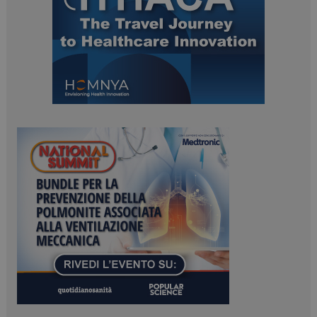
PHPSESSID
Sessione
PHP.net
www.dailyhealthindustry.it