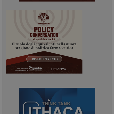
ARRAffinitySameSite
Sessione
Microsoft Corporation
.www.dailyhealthindustry.it