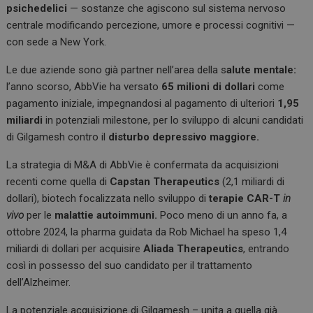
k
p
psichedelici
— sostanze che agiscono sul sistema nervoso
centrale modificando percezione, umore e processi cognitivi —
con sede a New York.
Le due aziende sono già partner nell’area della s
alute mentale:
l’anno scorso, AbbVie ha versato
65 milioni di dollari
come
pagamento iniziale, impegnandosi al pagamento di ulteriori
1,95
miliardi
in potenziali milestone, per lo sviluppo di alcuni candidati
di Gilgamesh contro il
disturbo depressivo maggiore.
La strategia di M&A di AbbVie è confermata da acquisizioni
recenti come quella di
Capstan Therapeutics
(2,1 miliardi di
dollari), biotech focalizzata nello sviluppo di
terapie CAR-T
in
vivo
per le
malattie autoimmuni.
Poco meno di un anno fa, a
ottobre 2024, la pharma guidata da Rob Michael ha speso 1,4
miliardi di dollari per acquisire
Aliada Therapeutics
, entrando
così in possesso del suo candidato per il trattamento
dell’Alzheimer.
La potenziale acquisizione di Gilgamesh – unita a quella già