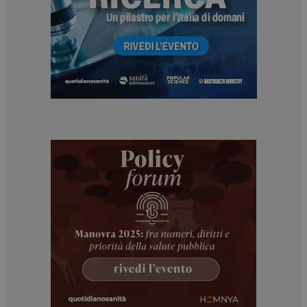
Necessari
Marketing
I cookie necessari contribuiscono a rendere fruibile il
sito web abilitandone funzionalità di base quali la
navigazione sulle pagine e l'accesso alle aree
protette del sito. Il sito web non è in grado di
funzionare correttamente senza questi cookie.
NOME
FORNITORE / DOMINIO
SCADENZA
_ga
1 anno 1
Google LLC
mese
.dailyhealthindustry.it