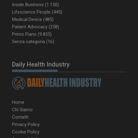
Inside Business
(1.150)
Lifescience People
(445)
Medical Device
(485)
Patient Advocacy
(258)
Primo Piano
(9.855)
Senza categoria
(16)
NOME
FORNITORE / DOMINIO
SCA
__Secure-ROLLOUT_TOKEN
.youtube.com
5 m
Daily Health Industry
sett
Home
tracking-sites-ironfish-
www.dailyhealthindustry.it
Chi Siamo
tracking-named-enable
sett
2 g
Contatti
Privacy Policy
Cookie Policy