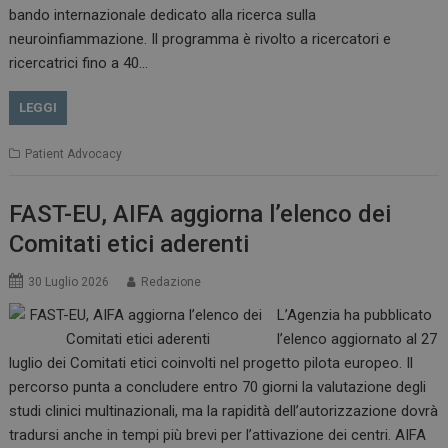
bando internazionale dedicato alla ricerca sulla
neuroinfiammazione. Il programma è rivolto a ricercatori e
CookieScriptConsent
5 mesi 3
ricercatrici fino a 40…
CookieScript
settimane
www.dailyhealthindustry.it
LEGGI
Patient Advocacy
FAST-EU, AIFA aggiorna l’elenco dei
Comitati etici aderenti
30 Luglio 2026
Redazione
L’Agenzia ha pubblicato
l’elenco aggiornato al 27
luglio dei Comitati etici coinvolti nel progetto pilota europeo. Il
percorso punta a concludere entro 70 giorni la valutazione degli
studi clinici multinazionali, ma la rapidità dell’autorizzazione dovrà
NOME
FORNITORE / DOMINIO
SCA
tradursi anche in tempi più brevi per l’attivazione dei centri. AIFA