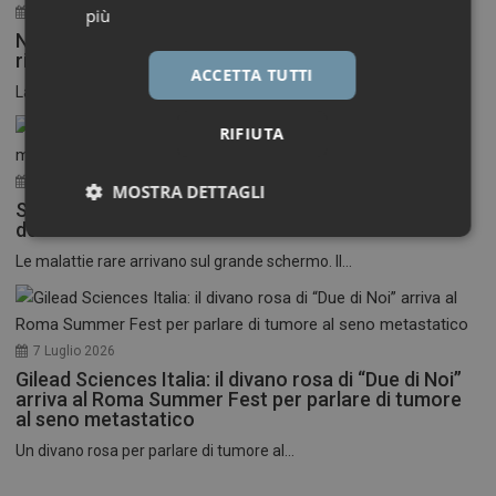
30 Luglio 2026
più
Neuroinfiammazione, fino a 50 mila euro per
ricercatori under 40
ACCETTA TUTTI
La Fondazione Francesco della Valle ETS apre le...
RIFIUTA
17 Luglio 2026
MOSTRA DETTAGLI
Stati Uniti: nasce il primo festival del cinema
dedicato alle malattie rare
Necessari
Marketing
Le malattie rare arrivano sul grande schermo. Il...
7 Luglio 2026
Gilead Sciences Italia: il divano rosa di “Due di Noi”
Necessari
Marketing
arriva al Roma Summer Fest per parlare di tumore
al seno metastatico
I cookie necessari contribuiscono a rendere fruibile il
Un divano rosa per parlare di tumore al...
sito web abilitandone funzionalità di base quali la
navigazione sulle pagine e l'accesso alle aree
protette del sito. Il sito web non è in grado di