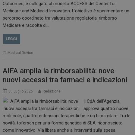
Outcomes, è collegato al modello ACCESS del Center for
Medicare and Medicaid Innovation. L’obiettivo è sperimentare un
percorso coordinato tra valutazione regolatoria, rimborso
Medicare e raccolta di…
VISITOR_PRIVACY_METADATA
5 m
YouTube
sett
.youtube.com
LEGGI
Medical Device
AIFA amplia la rimborsabilità: nove
nuovi accessi tra farmaci e indicazioni
30 Luglio 2026
Redazione
Il CdA dell’Agenzia
approva quattro nuove
YSC
Ses
Google LLC
molecole, quattro estensioni terapeutiche e un biosimilare. Tra le
.youtube.com
novità, tofersen per una forma genetica di SLA, riconosciuto
come innovativo. Via libera anche a interventi sulla spesa