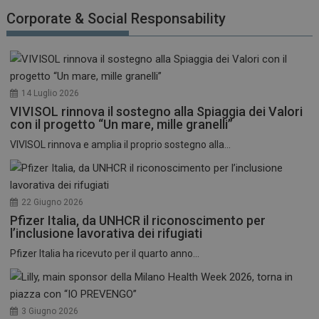
funzionare correttamente senza questi cookie.
Corporate & Social Responsability
NOME
FORNITORE / DOMINIO
SCADENZA
_ga
1 anno 1
Google LLC
mese
.dailyhealthindustry.it
14 Luglio 2026
VIVISOL rinnova il sostegno alla Spiaggia dei Valori
con il progetto “Un mare, mille granelli”
VIVISOL rinnova e amplia il proprio sostegno alla...
22 Giugno 2026
Pfizer Italia, da UNHCR il riconoscimento per
l’inclusione lavorativa dei rifugiati
Pfizer Italia ha ricevuto per il quarto anno...
3 Giugno 2026