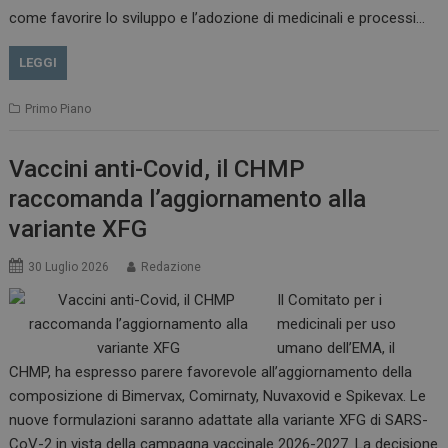
come favorire lo sviluppo e l’adozione di medicinali e processi…
LEGGI
Primo Piano
Vaccini anti-Covid, il CHMP
raccomanda l’aggiornamento alla
variante XFG
30 Luglio 2026
Redazione
Il Comitato per i
medicinali per uso
tracking-sites-
www.dailyhealthindustry.it
4
ironfish-session-id
settimane
umano dell’EMA, il
2 giorni
CHMP, ha espresso parere favorevole all’aggiornamento della
composizione di Bimervax, Comirnaty, Nuvaxovid e Spikevax. Le
nuove formulazioni saranno adattate alla variante XFG di SARS-
ARRAffinity
Sessione
Microsoft Corporation
CoV-2 in vista della campagna vaccinale 2026-2027. La decisione