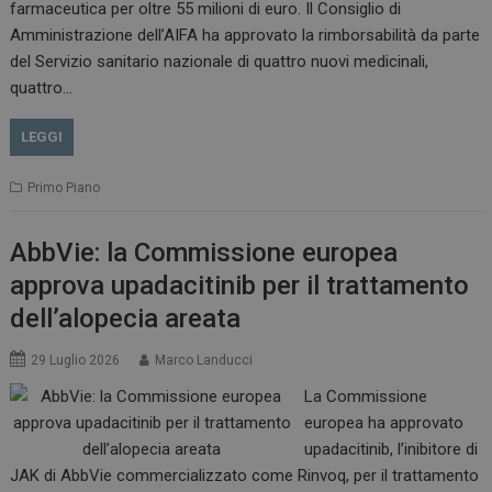
farmaceutica per oltre 55 milioni di euro. Il Consiglio di
VISITOR_INFO1_LIVE
5 m
Google LLC
Amministrazione dell’AIFA ha approvato la rimborsabilità da parte
sett
.youtube.com
del Servizio sanitario nazionale di quattro nuovi medicinali,
quattro…
LEGGI
Primo Piano
AbbVie: la Commissione europea
approva upadacitinib per il trattamento
dell’alopecia areata
29 Luglio 2026
Marco Landucci
La Commissione
europea ha approvato
upadacitinib, l’inibitore di
JAK di AbbVie commercializzato come Rinvoq, per il trattamento