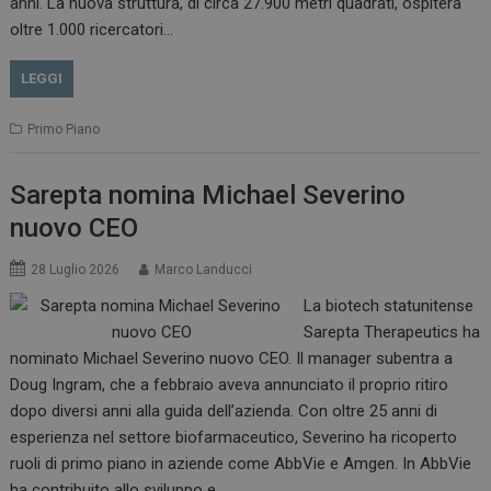
anni. La nuova struttura, di circa 27.900 metri quadrati, ospiterà
oltre 1.000 ricercatori…
LEGGI
Primo Piano
Sarepta nomina Michael Severino
nuovo CEO
28 Luglio 2026
Marco Landucci
La biotech statunitense
Sarepta Therapeutics ha
nominato Michael Severino nuovo CEO. Il manager subentra a
Doug Ingram, che a febbraio aveva annunciato il proprio ritiro
dopo diversi anni alla guida dell’azienda. Con oltre 25 anni di
esperienza nel settore biofarmaceutico, Severino ha ricoperto
ruoli di primo piano in aziende come AbbVie e Amgen. In AbbVie
ha contribuito allo sviluppo e…