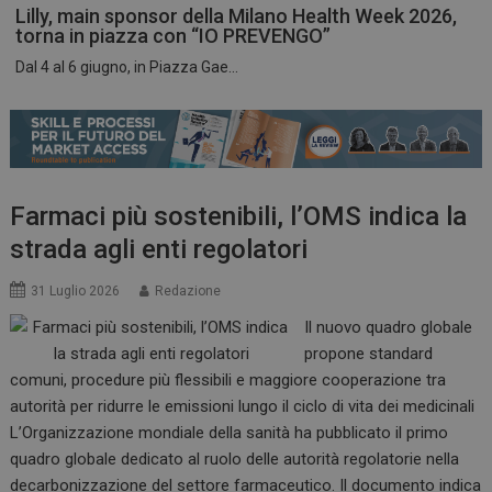
Lilly, main sponsor della Milano Health Week 2026,
torna in piazza con “IO PREVENGO”
Dal 4 al 6 giugno, in Piazza Gae...
ARRAffinitySameSite
Sessione
Microsoft Corporation
.www.dailyhealthindustry.it
Farmaci più sostenibili, l’OMS indica la
strada agli enti regolatori
31 Luglio 2026
Redazione
Il nuovo quadro globale
propone standard
comuni, procedure più flessibili e maggiore cooperazione tra
autorità per ridurre le emissioni lungo il ciclo di vita dei medicinali
L’Organizzazione mondiale della sanità ha pubblicato il primo
PHPSESSID
Sessione
PHP.net
quadro globale dedicato al ruolo delle autorità regolatorie nella
www.dailyhealthindustry.it
decarbonizzazione del settore farmaceutico. Il documento indica