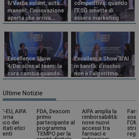
6/Verba volant, acta
competitiva: quando
manent: l’innovazione
l’ESG smette di
aperta che arriva...
essere marketing
Excellence Show
Excellence Show 3/AI
4/Dai silos al team: la
in sanità: il rischio
cura cambia quando...
non è l’algoritmo...
Ultime Notizie
FDA, Dexcom
AIFA amplia la
Farmaci più
V
primo
rimborsabilità:
sostenibili,
C
partecipante al
nove nuovi
l’OMS indica la
programma
accessi tra
strada agli enti
l
TEMPO per la
farmaci e
regolatori
a