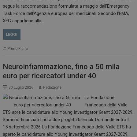
.www.dailyhealthindustry.it
segue la raccomandazione formulata a maggio dall’Emergency
Task Force dell’Agenzia europea dei medicinali. Secondo l’EMA,
XFG appartiene alla…
LEGGI
Primo Piano
Neuroinfiammazione, fino a 50 mila
euro per ricercatori under 40
_ga_Z2VT792F98
.dailyhealthindustry.it
1 anno 1
30 Luglio 2026
Redazione
mese
La Fondazione
Francesco della Valle
ETS apre le candidature allo Young Investigator Grant 2027-2029.
Saranno finanziati fino a due progetti biennali. Domande entro il
tracking-sites-
www.dailyhealthindustry.it
4
ironfish-tracking-
settimane
15 settembre 2026 La Fondazione Francesco della Valle ETS ha
enable
2 giorni
aperto le candidature allo Young Investigator Grant 2027-2029,