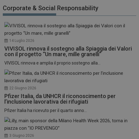
funzionare correttamente senza questi cookie.
Corporate & Social Responsability
NOME
FORNITORE / DOMINIO
SCADENZA
_ga
1 anno 1
Google LLC
mese
.dailyhealthindustry.it
14 Luglio 2026
VIVISOL rinnova il sostegno alla Spiaggia dei Valori
con il progetto “Un mare, mille granelli”
VIVISOL rinnova e amplia il proprio sostegno alla...
22 Giugno 2026
Pfizer Italia, da UNHCR il riconoscimento per
l’inclusione lavorativa dei rifugiati
Pfizer Italia ha ricevuto per il quarto anno...
3 Giugno 2026