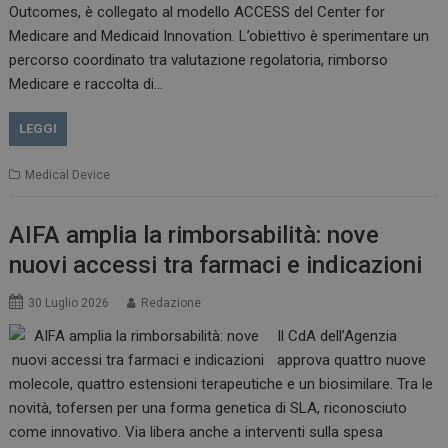
Outcomes, è collegato al modello ACCESS del Center for
Medicare and Medicaid Innovation. L’obiettivo è sperimentare un
percorso coordinato tra valutazione regolatoria, rimborso
Medicare e raccolta di…
VISITOR_PRIVACY_METADATA
5 m
YouTube
sett
.youtube.com
LEGGI
Medical Device
AIFA amplia la rimborsabilità: nove
nuovi accessi tra farmaci e indicazioni
30 Luglio 2026
Redazione
Il CdA dell’Agenzia
approva quattro nuove
YSC
Ses
Google LLC
molecole, quattro estensioni terapeutiche e un biosimilare. Tra le
.youtube.com
novità, tofersen per una forma genetica di SLA, riconosciuto
come innovativo. Via libera anche a interventi sulla spesa