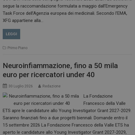
.www.dailyhealthindustry.it
segue la raccomandazione formulata a maggio dall’Emergency
Task Force dell’Agenzia europea dei medicinali. Secondo l’EMA,
XFG appartiene alla…
LEGGI
Primo Piano
Neuroinfiammazione, fino a 50 mila
euro per ricercatori under 40
_ga_Z2VT792F98
.dailyhealthindustry.it
1 anno 1
30 Luglio 2026
Redazione
mese
La Fondazione
Francesco della Valle
ETS apre le candidature allo Young Investigator Grant 2027-2029.
Saranno finanziati fino a due progetti biennali. Domande entro il
tracking-sites-
www.dailyhealthindustry.it
4
ironfish-tracking-
settimane
15 settembre 2026 La Fondazione Francesco della Valle ETS ha
enable
2 giorni
aperto le candidature allo Young Investigator Grant 2027-2029,