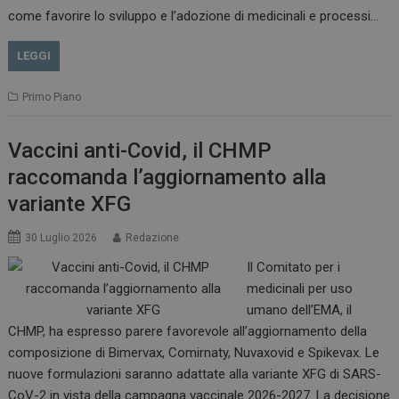
come favorire lo sviluppo e l’adozione di medicinali e processi…
LEGGI
Primo Piano
Vaccini anti-Covid, il CHMP
raccomanda l’aggiornamento alla
variante XFG
30 Luglio 2026
Redazione
Il Comitato per i
medicinali per uso
tracking-sites-
www.dailyhealthindustry.it
4
ironfish-session-id
settimane
umano dell’EMA, il
2 giorni
CHMP, ha espresso parere favorevole all’aggiornamento della
composizione di Bimervax, Comirnaty, Nuvaxovid e Spikevax. Le
nuove formulazioni saranno adattate alla variante XFG di SARS-
ARRAffinity
Sessione
Microsoft Corporation
CoV-2 in vista della campagna vaccinale 2026-2027. La decisione