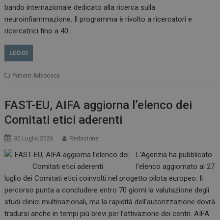
bando internazionale dedicato alla ricerca sulla
neuroinfiammazione. Il programma è rivolto a ricercatori e
CookieScriptConsent
5 mesi 3
ricercatrici fino a 40…
CookieScript
settimane
www.dailyhealthindustry.it
LEGGI
Patient Advocacy
FAST-EU, AIFA aggiorna l’elenco dei
Comitati etici aderenti
30 Luglio 2026
Redazione
L’Agenzia ha pubblicato
l’elenco aggiornato al 27
luglio dei Comitati etici coinvolti nel progetto pilota europeo. Il
percorso punta a concludere entro 70 giorni la valutazione degli
studi clinici multinazionali, ma la rapidità dell’autorizzazione dovrà
NOME
FORNITORE / DOMINIO
SCA
tradursi anche in tempi più brevi per l’attivazione dei centri. AIFA