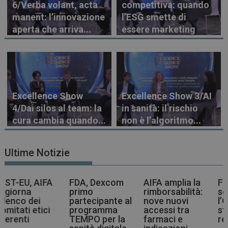
6/Verba volant, acta
competitiva: quando
manent: l’innovazione
l’ESG smette di
aperta che arriva...
essere marketing
Excellence Show
Excellence Show 3/AI
4/Dai silos al team: la
in sanità: il rischio
cura cambia quando...
non è l’algoritmo...
Ultime Notizie
FDA, Dexcom
AIFA amplia la
Farmaci più
primo
rimborsabilità:
sostenibili,
partecipante al
nove nuovi
l’OMS indica la
programma
accessi tra
strada agli enti
TEMPO per la
farmaci e
regolatori