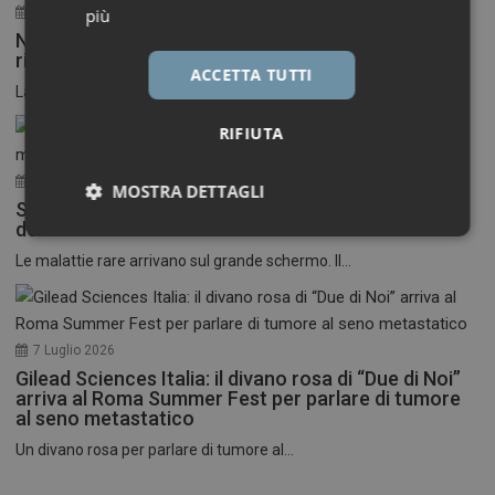
30 Luglio 2026
più
Neuroinfiammazione, fino a 50 mila euro per
ricercatori under 40
ACCETTA TUTTI
La Fondazione Francesco della Valle ETS apre le...
RIFIUTA
17 Luglio 2026
MOSTRA DETTAGLI
Stati Uniti: nasce il primo festival del cinema
dedicato alle malattie rare
Necessari
Marketing
Le malattie rare arrivano sul grande schermo. Il...
7 Luglio 2026
Gilead Sciences Italia: il divano rosa di “Due di Noi”
Necessari
Marketing
arriva al Roma Summer Fest per parlare di tumore
al seno metastatico
I cookie necessari contribuiscono a rendere fruibile il
Un divano rosa per parlare di tumore al...
sito web abilitandone funzionalità di base quali la
navigazione sulle pagine e l'accesso alle aree
protette del sito. Il sito web non è in grado di