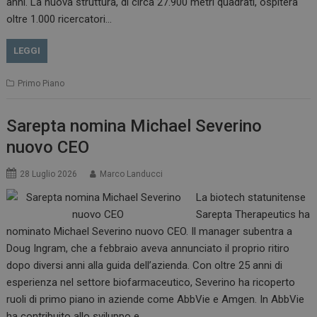
anni. La nuova struttura, di circa 27.900 metri quadrati, ospiterà
oltre 1.000 ricercatori…
LEGGI
Primo Piano
Sarepta nomina Michael Severino
nuovo CEO
28 Luglio 2026
Marco Landucci
La biotech statunitense
Sarepta Therapeutics ha
nominato Michael Severino nuovo CEO. Il manager subentra a
Doug Ingram, che a febbraio aveva annunciato il proprio ritiro
dopo diversi anni alla guida dell’azienda. Con oltre 25 anni di
esperienza nel settore biofarmaceutico, Severino ha ricoperto
ruoli di primo piano in aziende come AbbVie e Amgen. In AbbVie
ha contribuito allo sviluppo e…