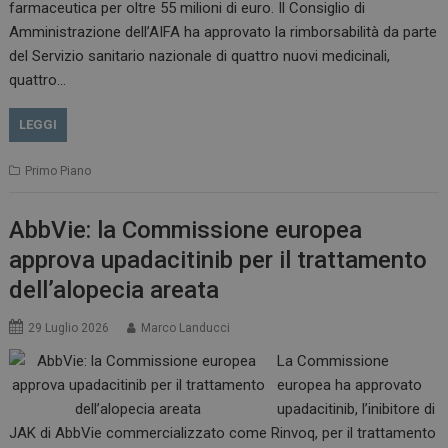
farmaceutica per oltre 55 milioni di euro. Il Consiglio di
VISITOR_INFO1_LIVE
5 m
Google LLC
Amministrazione dell’AIFA ha approvato la rimborsabilità da parte
sett
.youtube.com
del Servizio sanitario nazionale di quattro nuovi medicinali,
quattro…
LEGGI
Primo Piano
AbbVie: la Commissione europea
approva upadacitinib per il trattamento
dell’alopecia areata
29 Luglio 2026
Marco Landucci
La Commissione
europea ha approvato
upadacitinib, l’inibitore di
JAK di AbbVie commercializzato come Rinvoq, per il trattamento