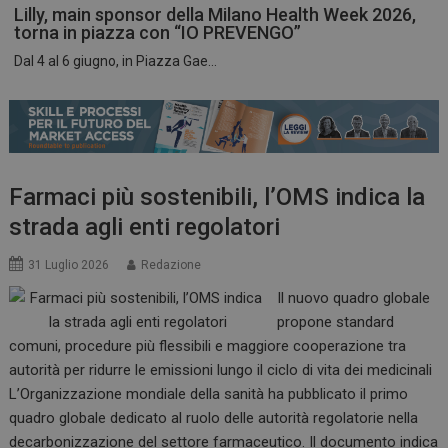
Lilly, main sponsor della Milano Health Week 2026,
torna in piazza con “IO PREVENGO”
Dal 4 al 6 giugno, in Piazza Gae...
ARRAffinitySameSite
Sessione
Microsoft Corporation
.www.dailyhealthindustry.it
Farmaci più sostenibili, l’OMS indica la
strada agli enti regolatori
31 Luglio 2026
Redazione
Il nuovo quadro globale
propone standard
comuni, procedure più flessibili e maggiore cooperazione tra
autorità per ridurre le emissioni lungo il ciclo di vita dei medicinali
L’Organizzazione mondiale della sanità ha pubblicato il primo
PHPSESSID
Sessione
PHP.net
quadro globale dedicato al ruolo delle autorità regolatorie nella
www.dailyhealthindustry.it
decarbonizzazione del settore farmaceutico. Il documento indica