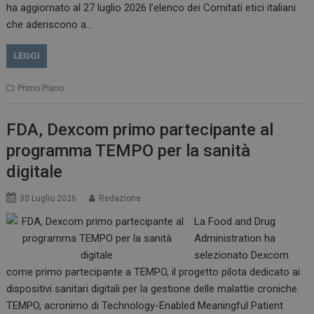
__Secure-ROLLOUT_TOKEN
.youtube.com
5 m
ha aggiornato al 27 luglio 2026 l’elenco dei Comitati etici italiani
sett
che aderiscono a…
LEGGI
Primo Piano
tracking-sites-ironfish-
www.dailyhealthindustry.it
tracking-named-enable
sett
2 g
FDA, Dexcom primo partecipante al
programma TEMPO per la sanità
digitale
30 Luglio 2026
Redazione
__Secure-YNID
.youtube.com
5 m
sett
La Food and Drug
Administration ha
selezionato Dexcom
come primo partecipante a TEMPO, il progetto pilota dedicato ai
dispositivi sanitari digitali per la gestione delle malattie croniche.
TEMPO, acronimo di Technology-Enabled Meaningful Patient