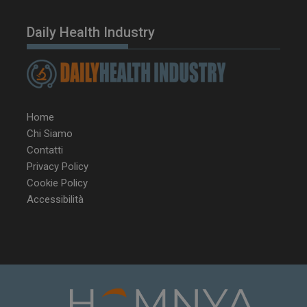
Daily Health Industry
Home
Chi Siamo
Contatti
Privacy Policy
Cookie Policy
Accessibilità
NOME
FORNITORE / DOMINIO
SCA
__Secure-ROLLOUT_TOKEN
.youtube.com
5 m
sett