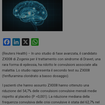
F
Li
X
W
a
n
h
(Reuters Health) – In uno studio di fase avanzata, il candidato
ce
ke
at
ZX008 di Zogenix per il trattamento con sindrome di Dravet, una
b
dI
s
rara forma di epilessia, ha ridotto le convulsioni associate alla
o
n
A
malattia. Lo studio rappresenta il secondo test su ZX008
(fenfluramina cloridrato a basso dosaggio).
o
p
k
p
I pazienti che hanno assunto ZX008 hanno ottenuto una
riduzione del 54,7% delle convulsioni convulsive mensili medie
rispetto al placebo (P <0,001). La riduzione mediana della
frequenza convulsiva delle crisi convulsive è stata del 62,7% nel