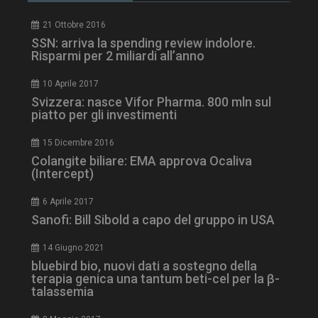
21 Ottobre 2016
SSN: arriva la spending review indolore.
Risparmi per 2 miliardi all’anno
10 Aprile 2017
Svizzera: nasce Vifor Pharma. 800 mln sul
piatto per gli investimenti
15 Dicembre 2016
tracking-sites-
www.dailyhealthindustry.it
4
Colangite biliare: EMA approva Ocaliva
ironfish-session-id
settimane
2 giorni
(Intercept)
6 Aprile 2017
Sanofi: Bill Sibold a capo del gruppo in USA
ARRAffinity
Sessione
Microsoft Corporation
.www.dailyhealthindustry.it
14 Giugno 2021
bluebird bio, nuovi dati a sostegno della
terapia genica una tantum beti-cel per la β-
talassemia