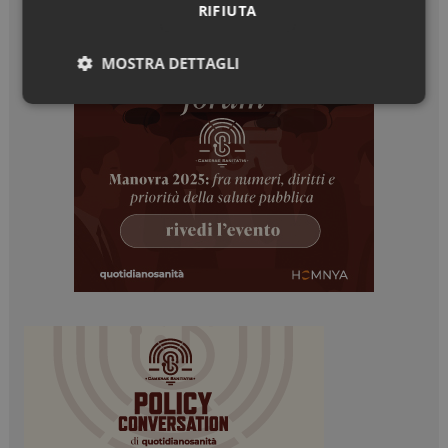
RIFIUTA
MOSTRA DETTAGLI
Necessari
Marketing
Necessari
Marketing
I cookie necessari contribuiscono a rendere fruibile il
sito web abilitandone funzionalità di base quali la
navigazione sulle pagine e l'accesso alle aree
protette del sito. Il sito web non è in grado di
funzionare correttamente senza questi cookie.
NOME
FORNITORE / DOMINIO
SCADENZA
_ga
1 anno 1
Google LLC
mese
.dailyhealthindustry.it