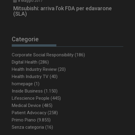
8 Maggio 2017
Mitsubishi: arriva l’ok FDA per edavarone
(SLA)
Categorie
_ga_Z2VT792F98
.dailyhealthindustry.it
1 anno 1
Corporate Social Responsibility
(186)
mese
Digital Health
(286)
Health Industry Review
(20)
Health Industry TV
(40)
homepage
(1)
tracking-sites-
www.dailyhealthindustry.it
4
ironfish-tracking-
settimane
Inside Business
(1.150)
enable
2 giorni
Lifescience People
(445)
Medical Device
(485)
Patient Advocacy
(258)
Primo Piano
(9.855)
CookieScriptConsent
5 mesi 3
CookieScript
settimane
www.dailyhealthindustry.it
Senza categoria
(16)