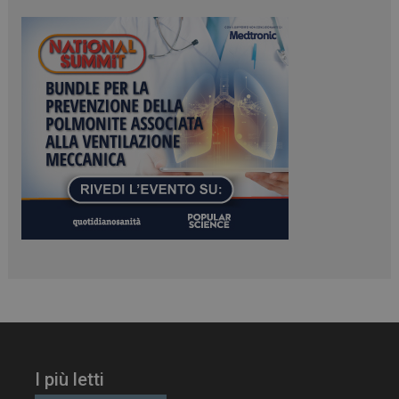
ARRAffinitySameSite
Sessione
Microsoft Corporation
.www.dailyhealthindustry.it
PHPSESSID
Sessione
PHP.net
www.dailyhealthindustry.it
I più letti