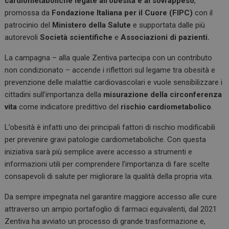
cardiometaboliche legate all’obesità e al sovrappeso
,
o
p
promossa da
Fondazione Italiana per il Cuore (FIPC)
con il
k
p
patrocinio del
Ministero della Salute
e supportata dalle più
autorevoli
Società scientifiche
e
Associazioni di pazienti.
La campagna – alla quale Zentiva partecipa con un contributo
non condizionato – accende i riflettori sul legame tra obesità e
prevenzione delle malattie cardiovascolari e vuole sensibilizzare i
cittadini sull’importanza della
misurazione della circonferenza
vita
come indicatore predittivo del
rischio cardiometabolico
.
L’obesità è infatti uno dei principali fattori di rischio modificabili
per prevenire gravi patologie cardiometaboliche. Con questa
iniziativa sarà più semplice avere accesso a strumenti e
informazioni utili per comprendere l’importanza di fare scelte
consapevoli di salute per migliorare la qualità della propria vita.
Da sempre impegnata nel garantire maggiore accesso alle cure
attraverso un ampio portafoglio di farmaci equivalenti, dal 2021
Zentiva ha avviato un processo di grande trasformazione e,