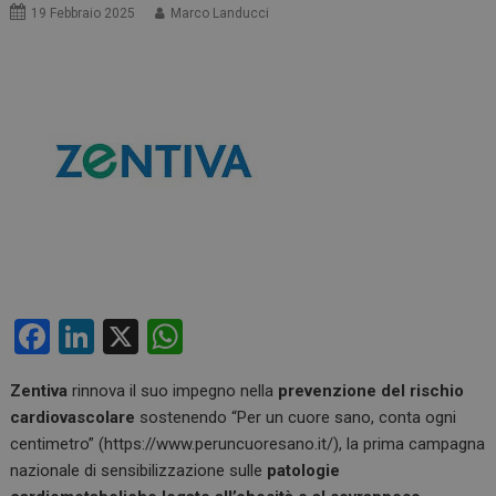
19 Febbraio 2025
Marco Landucci
F
Li
X
W
a
n
h
Zentiva
rinnova il suo impegno nella
prevenzione del rischio
ce
ke
at
cardiovascolare
sostenendo “Per un cuore sano, conta ogni
b
dI
s
centimetro” (https://www.peruncuoresano.it/), la prima campagna
o
n
A
nazionale di sensibilizzazione sulle
patologie