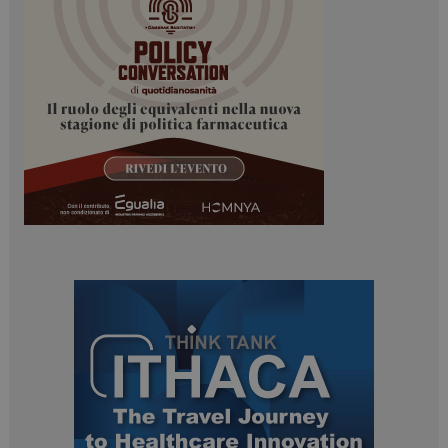
I cookie necessari contribuiscono a rendere fruibile il
sito web abilitandone funzionalità di base quali la
navigazione sulle pagine e l'accesso alle aree
protette del sito. Il sito web non è in grado di
funzionare correttamente senza questi cookie.
NOME
FORNITORE / DOMINIO
SCADENZA
_ga
1 anno 1
Google LLC
mese
.dailyhealthindustry.it