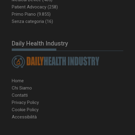
Patient Advocacy
(258)
tracking-sites-
www.dailyhealthindustry.it
4
Primo Piano
(9.855)
ironfish-tracking-
settimane
enable
2 giorni
Senza categoria
(16)
Daily Health Industry
CookieScriptConsent
5 mesi 3
CookieScript
settimane
www.dailyhealthindustry.it
Home
Chi Siamo
Contatti
Privacy Policy
Cookie Policy
Accessibilità