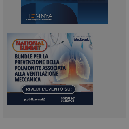
ARRAffinitySameSite
Sessione
Microsoft Corporation
.www.dailyhealthindustry.it