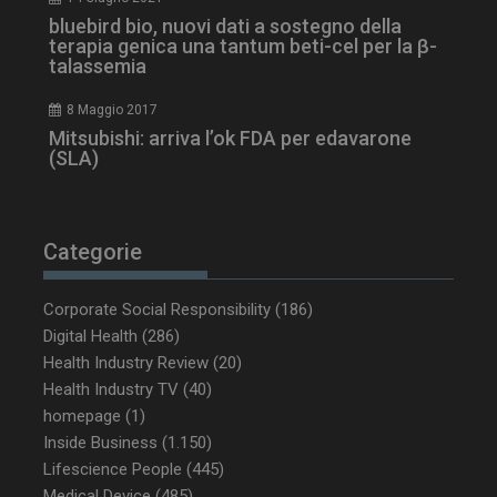
bluebird bio, nuovi dati a sostegno della
terapia genica una tantum beti-cel per la β-
talassemia
ARRAffinity
Sessione
Microsoft Corporation
.www.dailyhealthindustry.it
8 Maggio 2017
Mitsubishi: arriva l’ok FDA per edavarone
(SLA)
Categorie
Corporate Social Responsibility
(186)
Digital Health
(286)
Health Industry Review
(20)
Health Industry TV
(40)
homepage
(1)
_ga_Z2VT792F98
.dailyhealthindustry.it
1 anno 1
mese
Inside Business
(1.150)
Lifescience People
(445)
Medical Device
(485)