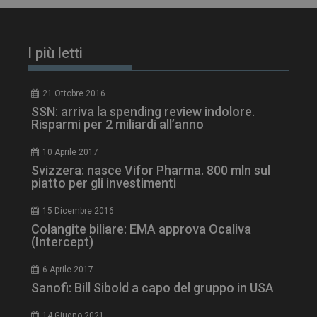
PHPSESSID
Sessione
PHP.net
www.dailyhealthindustry.it
I più letti
21 Ottobre 2016
SSN: arriva la spending review indolore.
Risparmi per 2 miliardi all’anno
10 Aprile 2017
Svizzera: nasce Vifor Pharma. 800 mln sul
piatto per gli investimenti
15 Dicembre 2016
Colangite biliare: EMA approva Ocaliva
(Intercept)
6 Aprile 2017
Sanofi: Bill Sibold a capo del gruppo in USA
tracking-sites-
www.dailyhealthindustry.it
4
ironfish-session-id
settimane
2 giorni
14 Giugno 2021