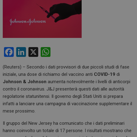
F
Li
X
W
a
n
h
(Reuters) – Secondo i dati provvisori di due piccoli studi di fase
ce
ke
at
iniziale, una dose di richiamo del vaccino anti
COVID-19
di
b
dI
s
Johnson & Johnson
aumenta notevolmente i livelli di anticorpi
o
n
A
contro il coronavirus. J&J presenterà questi dati alle autorità
regolatorie statunitensi. Il governo degli Stati Uniti si prepara
o
p
infatti a lanciare una campagna di vaccinazione supplementare il
k
p
mese prossimo.
Il gruppo del New Jersey ha comunicato che i dati preliminari
hanno coinvolto un totale di 17 persone. I risultati mostrano che