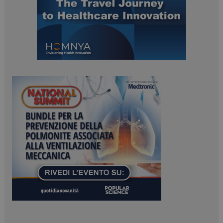
tracking-sites-
www.dailyhealthindustry.it
4
ironfish-session-id
settimane
2 giorni
ARRAffinity
Sessione
Microsoft Corporation
.www.dailyhealthindustry.it