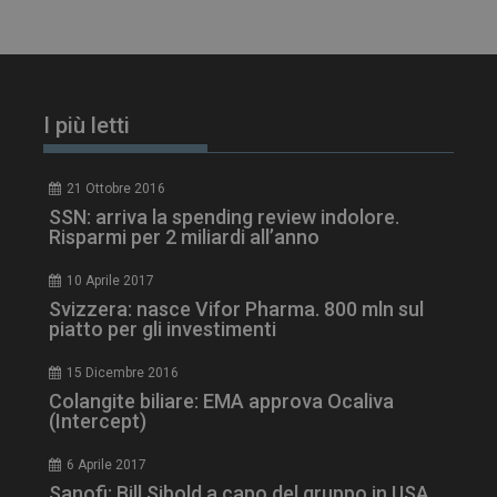
I più letti
_ga_Z2VT792F98
.dailyhealthindustry.it
1 anno 1
21 Ottobre 2016
mese
SSN: arriva la spending review indolore.
Risparmi per 2 miliardi all’anno
10 Aprile 2017
Svizzera: nasce Vifor Pharma. 800 mln sul
tracking-sites-
www.dailyhealthindustry.it
4
ironfish-tracking-
settimane
piatto per gli investimenti
enable
2 giorni
15 Dicembre 2016
Colangite biliare: EMA approva Ocaliva
(Intercept)
CookieScriptConsent
5 mesi 3
CookieScript
settimane
www.dailyhealthindustry.it
6 Aprile 2017
Sanofi: Bill Sibold a capo del gruppo in USA