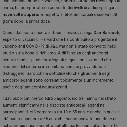
una seconda dose del vaccino, somministrata sei mesi dopo la
prima, ha comportato un aumento dei livelli di anticorpi leganti
nove volte superiore
rispetto ai titoli anticorpali osservati 28
giorni dopo la prima dose.
Questi dati sono ancora in fase di analisi, spiega
Dan Barouch
,
esperto di vaccini di Harvard che ha contribuito a progettare il
vaccino anti COVID-19 di J&J, ma non è stato coinvolto nello
studio sulla dose di richiamo. A differenza degli anticorpi
neutralizzanti, gli anticorpi leganti segnalano il virus ad altri
elementi del sistema immunitario che poi provvedono a
distruggerlo. Barouch ha sottolineato che gli aumenti degli
anticorpi leganti sono correlati tipicamente a un incremento
anche degli anticorpi neutralizzanti.
I dati pubblicati mercoledì 25 agosto, inoltre, hanno mostrato
aumenti significativi nelle risposte anticorpali leganti nei
partecipanti di età compresa tra 18 e 55 anni e anche in quelli di
età pari o superiore a 65 anni che hanno ricevuto una dose di
richiamo più bassa rispetto agli altri partecipanti allo studio. Le