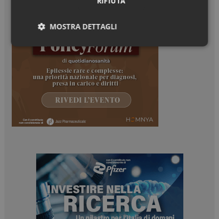
RIFIUTA
MOSTRA DETTAGLI
Necessari
Marketing
Necessari
Marketing
I cookie necessari contribuiscono a rendere fruibile il
sito web abilitandone funzionalità di base quali la
navigazione sulle pagine e l'accesso alle aree
protette del sito. Il sito web non è in grado di
funzionare correttamente senza questi cookie.
NOME
FORNITORE / DOMINIO
SCADENZA
_ga
1 anno 1
Google LLC
mese
.dailyhealthindustry.it