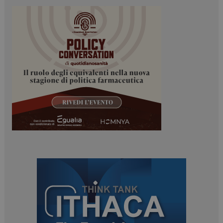
ARRAffinitySameSite
Sessione
Microsoft Corporation
.www.dailyhealthindustry.it
PHPSESSID
Sessione
PHP.net
www.dailyhealthindustry.it