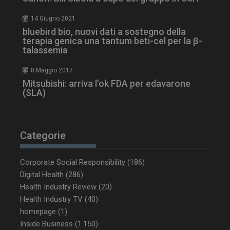
14 Giugno 2021
bluebird bio, nuovi dati a sostegno della
terapia genica una tantum beti-cel per la β-
talassemia
8 Maggio 2017
Mitsubishi: arriva l’ok FDA per edavarone
(SLA)
Categorie
NOME
FORNITORE / DOMINIO
SCA
Corporate Social Responsibility
(186)
__Secure-ROLLOUT_TOKEN
.youtube.com
5 m
Digital Health
(286)
sett
Health Industry Review
(20)
Health Industry TV
(40)
homepage
(1)
Inside Business
(1.150)