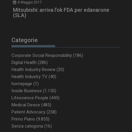
8 Maggio 2017
Mitsubishi: arriva l’ok FDA per edavarone
(SLA)
ARRAffinity
Sessione
Microsoft Corporation
.www.dailyhealthindustry.it
Categorie
Corporate Social Responsibility
(186)
Digital Health
(286)
Health Industry Review
(20)
Health Industry TV
(40)
homepage
(1)
Inside Business
(1.150)
Lifescience People
(445)
_ga_Z2VT792F98
.dailyhealthindustry.it
1 anno 1
Medical Device
(485)
mese
Patient Advocacy
(258)
Primo Piano
(9.855)
Senza categoria
(16)