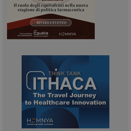
I cookie necessari contribuiscono a rendere fruibile il
sito web abilitandone funzionalità di base quali la
navigazione sulle pagine e l'accesso alle aree
protette del sito. Il sito web non è in grado di
funzionare correttamente senza questi cookie.
NOME
FORNITORE / DOMINIO
SCADENZA
_ga
1 anno 1
Google LLC
mese
.dailyhealthindustry.it