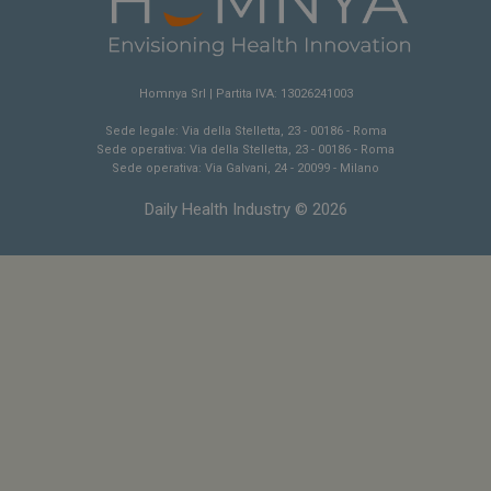
NOME
FORNITORE / DOMINIO
SCA
__Secure-ROLLOUT_TOKEN
.youtube.com
5 m
Homnya Srl | Partita IVA: 13026241003
sett
Sede legale: Via della Stelletta, 23 - 00186 - Roma
Sede operativa: Via della Stelletta, 23 - 00186 - Roma
Sede operativa: Via Galvani, 24 - 20099 - Milano
Daily Health Industry © 2026
tracking-sites-ironfish-
www.dailyhealthindustry.it
tracking-named-enable
sett
2 g
__Secure-YNID
.youtube.com
5 m
sett