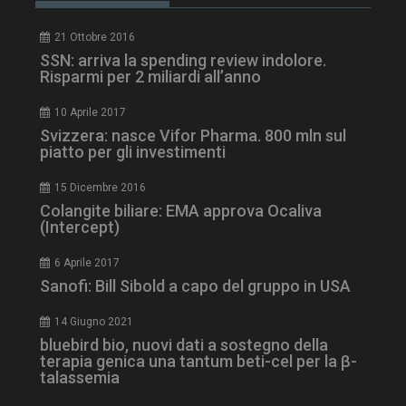
PHPSESSID
Sessione
PHP.net
21 Ottobre 2016
www.dailyhealthindustry.it
SSN: arriva la spending review indolore.
Risparmi per 2 miliardi all’anno
10 Aprile 2017
Svizzera: nasce Vifor Pharma. 800 mln sul
piatto per gli investimenti
15 Dicembre 2016
Colangite biliare: EMA approva Ocaliva
(Intercept)
6 Aprile 2017
Sanofi: Bill Sibold a capo del gruppo in USA
14 Giugno 2021
bluebird bio, nuovi dati a sostegno della
tracking-sites-
www.dailyhealthindustry.it
4
terapia genica una tantum beti-cel per la β-
ironfish-session-id
settimane
talassemia
2 giorni