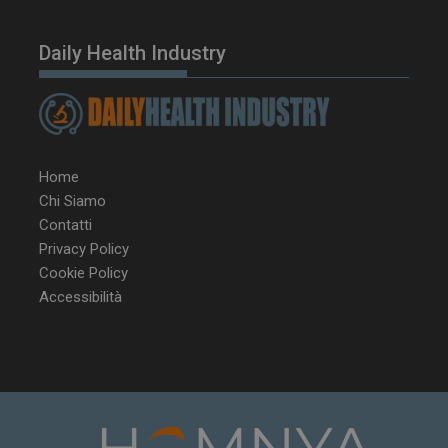
tracking-sites-
www.dailyhealthindustry.it
4
ironfish-tracking-
settimane
enable
2 giorni
Daily Health Industry
CookieScriptConsent
5 mesi 3
CookieScript
settimane
www.dailyhealthindustry.it
Home
Chi Siamo
Contatti
Privacy Policy
Cookie Policy
Accessibilità