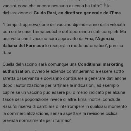
o
n
A
vaccini, cosa che ancora nessuna azienda ha fatto”. È la
o
p
dichiarazione di
Guido Rasi, ex direttore generale dell’Ema.
k
p
“I tempi di approvazione del vaccino dipenderanno dalla velocità
con cui le case farmaceutiche sottoporranno i dati completi. Ma
una volta che il vaccino sarà approvato da Ema, l’
Agenzia
italiana del Farmaco
lo recepirà in modo automatico”, precisa
Rasi.
Quella del vaccino sarà comunque una
Conditional marketing
authorisation
, ovvero le aziende continueranno a essere sotto
stretta osservanza e dovranno continuare a generare dati anche
dopo l’autorizzazione per raffinare le indicazioni, ad esempio
capire se un vaccino può essere più o meno indicato per alcune
fasce della popolazione invece di altre. Ema, inoltre, conclude
Rasi, “si riserva di cambiare o interrompere in qualsiasi momento
la commercializzazione, senza aspettare la revisione ciclica
prevista normalmente per i farmaci”.