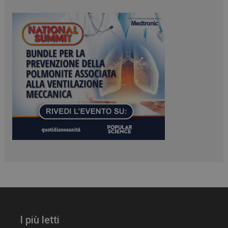
ARRAffinitySameSite
Sessione
Microsoft Corporation
.www.dailyhealthindustry.it
I più letti