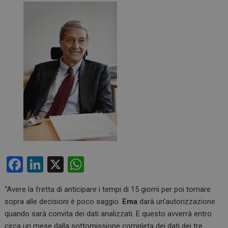
F
Li
X
W
a
n
h
“Avere la fretta di anticipare i tempi di 15 giorni per poi tornare
ce
ke
at
sopra alle decisioni è poco saggio.
Ema
darà un’autorizzazione
b
dI
s
quando sarà convita dei dati analizzati. E questo avverrà entro
circa un mese dalla sottomissione completa dei dati dei tre