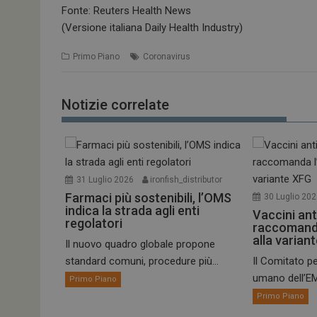
Fonte: Reuters Health News
(Versione italiana Daily Health Industry)
Primo Piano
Coronavirus
Notizie correlate
31 Luglio 2026
ironfish_distributor
Farmaci più sostenibili, l’OMS
30 Luglio 20
indica la strada agli enti
Vaccini ant
regolatori
raccomand
alla varian
Il nuovo quadro globale propone
standard comuni, procedure più...
Il Comitato pe
umano dell’EM
Primo Piano
Primo Piano