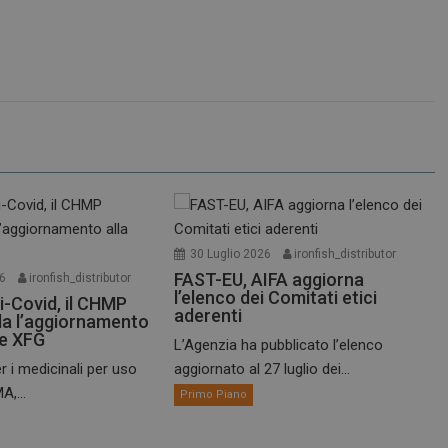
30 Luglio 2026
ironfish_distributor
FAST-EU, AIFA aggiorna
26
ironfish_distributor
l’elenco dei Comitati etici
i-Covid, il CHMP
aderenti
a l’aggiornamento
te XFG
L’Agenzia ha pubblicato l’elenco
r i medicinali per uso
aggiornato al 27 luglio dei...
A,...
Primo Piano