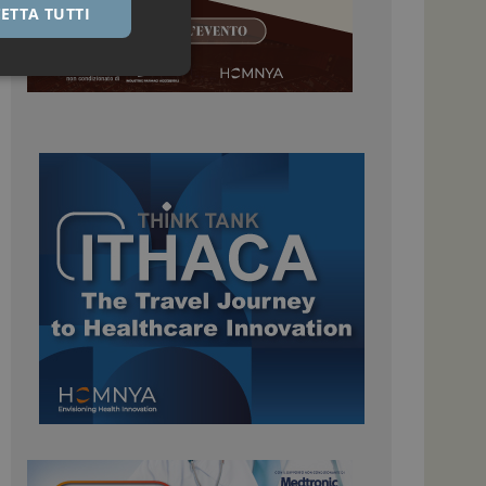
ETTA TUTTI
igazione sulle pagine
kie.
 Google Universal
nificativo del
tilizzato da Google.
stinguere utenti
o in modo casuale
uso in ogni richiesta
colare i dati di
apporti di analisi dei