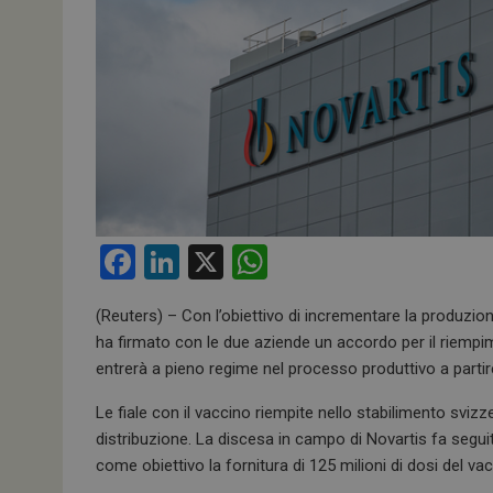
F
Li
X
W
a
n
h
(Reuters) – Con l’obiettivo di incrementare la produzio
ce
ke
at
ha firmato con le due aziende un accordo per il riempime
b
dI
s
entrerà a pieno regime nel processo produttivo a parti
o
n
A
Le fiale con il vaccino riempite nello stabilimento sviz
o
p
distribuzione. La discesa in campo di Novartis fa segu
k
p
come obiettivo la fornitura di 125 milioni di dosi del v