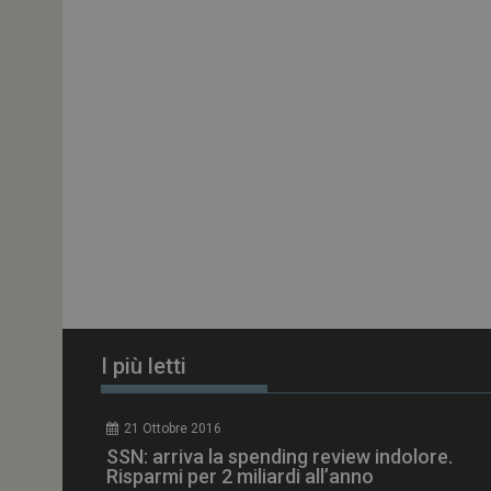
ARRAffinitySameSit
PHPSESSID
tracking-sites-
ironfish-session-id
ARRAffinity
I più letti
_ga_Z2VT792F98
21 Ottobre 2016
tracking-sites-
SSN: arriva la spending review indolore.
ironfish-tracking-
enable
Risparmi per 2 miliardi all’anno