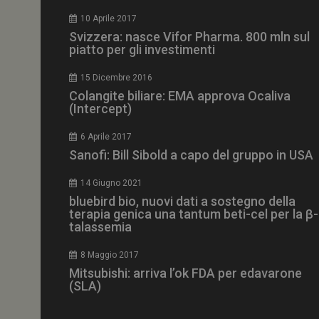
CookieScriptConse
10 Aprile 2017
Svizzera: nasce Vifor Pharma. 800 mln sul
piatto per gli investimenti
15 Dicembre 2016
NOME
Colangite biliare: EMA approva Ocaliva
(Intercept)
__Secure-ROLLOU
6 Aprile 2017
Sanofi: Bill Sibold a capo del gruppo in USA
tracking-sites-ironf
tracking-named-en
14 Giugno 2021
__Secure-YNID
bluebird bio, nuovi dati a sostegno della
terapia genica una tantum beti-cel per la β-
talassemia
8 Maggio 2017
VISITOR_PRIVACY_
Mitsubishi: arriva l’ok FDA per edavarone
(SLA)