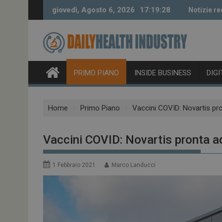
Skip
giovedì, Agosto 6, 2026
17:19:29
Notizie re
to
content
PRIMO PIANO
INSIDE BUSINESS
DIG
Home
Primo Piano
Vaccini COVID: Novartis pr
Vaccini COVID: Novartis pronta a
1 Febbraio 2021
Marco Landucci