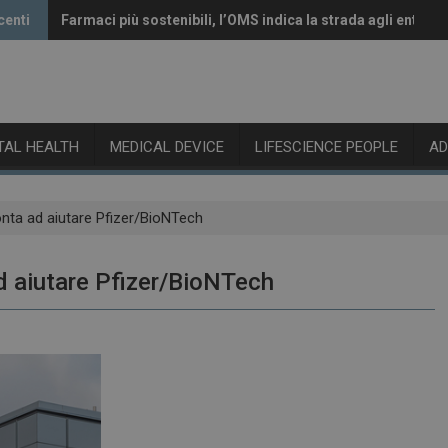
centi
Farmaci più sostenibili, l’OMS indica la strada agli enti reg
Vaccini anti-Covid, il CHMP raccomanda l’aggiornamento 
ITAL HEALTH
MEDICAL DEVICE
LIFESCIENCE PEOPLE
A
onta ad aiutare Pfizer/BioNTech
d aiutare Pfizer/BioNTech