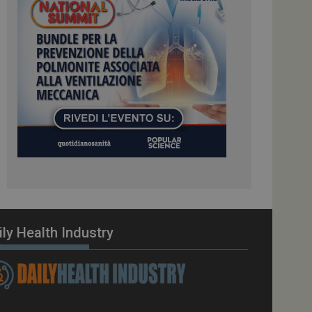
ome piattaforma di
el carico, questo
una sessione di
e gestite dallo
te sul linguaggio
erico utilizzato per
tente. Normalmente è
 il modo in cui
er il sito, ma un
di accesso per un
cazione per
 visitatore.
i Web eseguiti sulla
e utilizzato per il
i che le richieste
stradate allo stesso
ily Health Industry
zione.
gle Analytics per
azione per abilitare