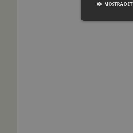
MOSTRA DET
I cookie necessari con
e l'accesso alle aree 
NOME
_ga