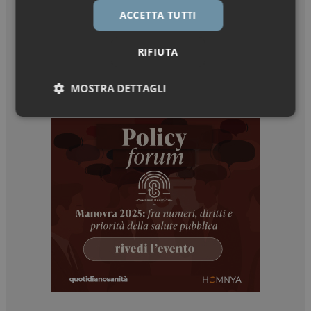
ACCETTA TUTTI
RIFIUTA
MOSTRA DETTAGLI
Necessari
Marketing
Necessari
Marketing
I cookie necessari contribuiscono a rendere fruibile il
sito web abilitandone funzionalità di base quali la
navigazione sulle pagine e l'accesso alle aree
protette del sito. Il sito web non è in grado di
funzionare correttamente senza questi cookie.
NOME
FORNITORE / DOMINIO
SCADENZA