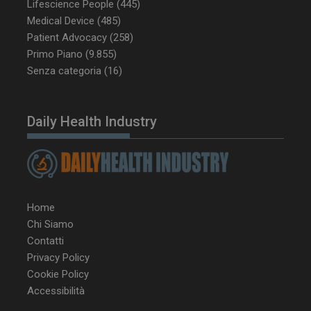
Lifescience People
(445)
CookieScriptConsent
5 mesi 3
CookieScript
Medical Device
(485)
settimane
www.dailyhealthindustry.it
Patient Advocacy
(258)
Primo Piano
(9.855)
Senza categoria
(16)
Daily Health Industry
Home
Chi Siamo
Contatti
Privacy Policy
NOME
FORNITORE / DOMINIO
SCA
Cookie Policy
__Secure-ROLLOUT_TOKEN
.youtube.com
5 m
Accessibilità
sett