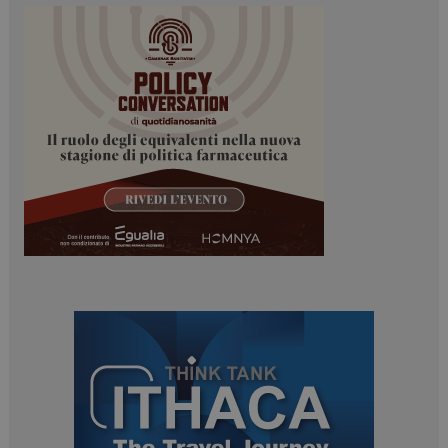
_ga
1 anno 1
Google LLC
mese
.dailyhealthindustry.it