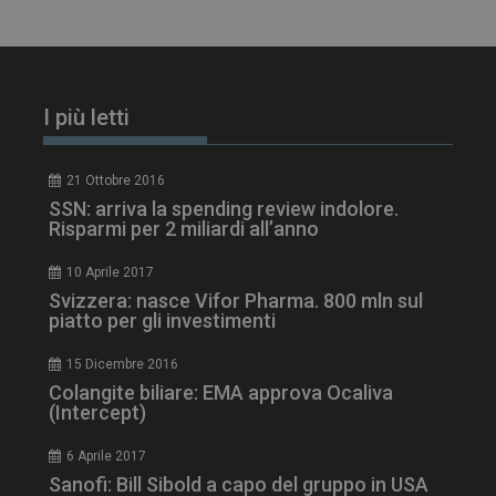
I più letti
21 Ottobre 2016
SSN: arriva la spending review indolore.
Risparmi per 2 miliardi all’anno
10 Aprile 2017
Svizzera: nasce Vifor Pharma. 800 mln sul
tracking-sites-
www.dailyhealthindustry.it
4
piatto per gli investimenti
ironfish-session-id
settimane
2 giorni
15 Dicembre 2016
Colangite biliare: EMA approva Ocaliva
(Intercept)
ARRAffinity
Sessione
Microsoft Corporation
.www.dailyhealthindustry.it
6 Aprile 2017
Sanofi: Bill Sibold a capo del gruppo in USA