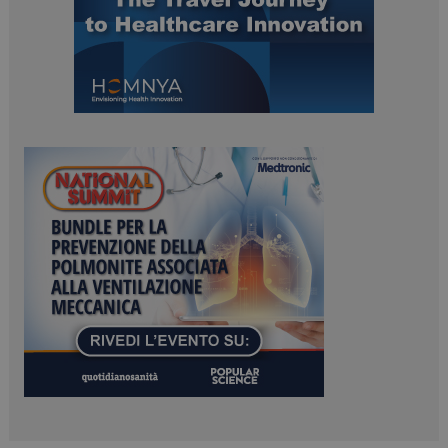
ARRAffinitySameSite
Sessione
Microsoft Corporation
.www.dailyhealthindustry.it
PHPSESSID
Sessione
PHP.net
www.dailyhealthindustry.it