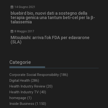
14 Giugno 2021
bluebird bio, nuovi dati a sostegno della
terapia genica una tantum beti-cel per la β-
talassemia
8 Maggio 2017
Mitsubishi: arriva l’ok FDA per edavarone
(SLA)
_ga_Z2VT792F98
.dailyhealthindustry.it
1 anno 1
mese
Categorie
Corporate Social Responsibility
(186)
Digital Health
(286)
tracking-sites-
www.dailyhealthindustry.it
4
Health Industry Review
(20)
ironfish-tracking-
settimane
enable
2 giorni
Health Industry TV
(40)
homepage
(1)
Inside Business
(1.150)