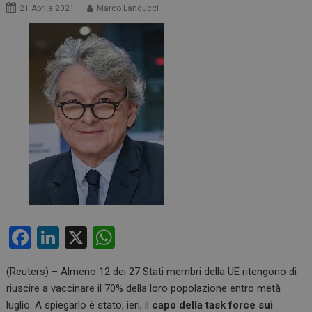
21 Aprile 2021
Marco Landucci
F
Li
X
W
a
n
h
(Reuters) – Almeno 12 dei 27 Stati membri della UE ritengono di
ce
ke
at
riuscire a vaccinare il 70% della loro popolazione entro metà
b
dI
s
luglio. A spiegarlo è stato, ieri, il
capo della task force sui