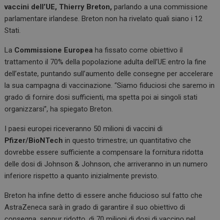
o
n
A
vaccini dell’UE, Thierry Breton,
parlando a una commissione
parlamentare irlandese. Breton non ha rivelato quali siano i 12
o
p
Stati.
k
p
La
Commissione Europea
ha fissato come obiettivo il
trattamento il 70% della popolazione adulta dell’UE entro la fine
dell’estate, puntando sull’aumento delle consegne per accelerare
la sua campagna di vaccinazione. “Siamo fiduciosi che saremo in
grado di fornire dosi sufficienti, ma spetta poi ai singoli stati
organizzarsi”, ha spiegato Breton.
I paesi europei riceveranno 50 milioni di vaccini di
Pfizer/BioNTech
in questo trimestre; un quantitativo che
dovrebbe essere sufficiente a compensare la fornitura ridotta
delle dosi di Johnson & Johnson, che arriveranno in un numero
inferiore rispetto a quanto inizialmente previsto.
Breton ha infine detto di essere anche fiducioso sul fatto che
AstraZeneca sarà in grado di garantire il suo obiettivo di
consegna, seppur ridotto, di 70 milioni di dosi di vaccino nel