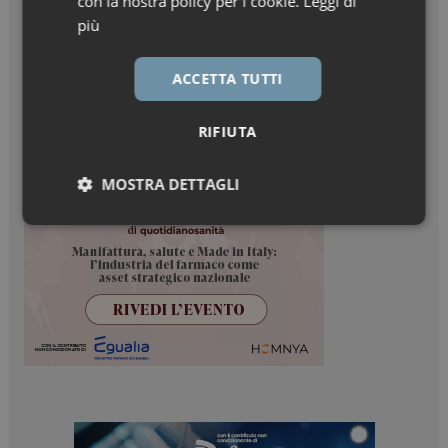
con la nostra policy per i cookie.
Leggi di
più
ACCETTA TUTTI
RIFIUTA
MOSTRA DETTAGLI
Necessari
Marketing
Necessari
Marketing
I cookie necessari contribuiscono a rendere fruibile il
sito web abilitandone funzionalità di base quali la
navigazione sulle pagine e l'accesso alle aree