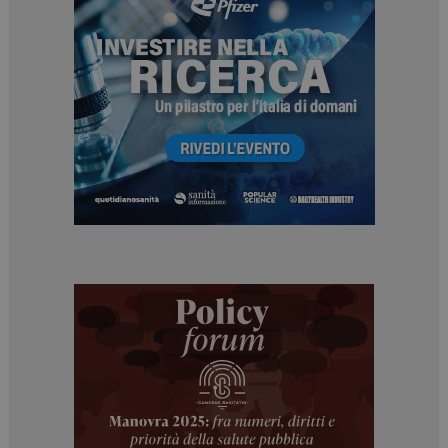
protette del sito. Il sito web non è in grado di
funzionare correttamente senza questi cookie.
NOME
FORNITORE / DOMINIO
SCADENZA
_ga
1 anno 1
Google LLC
mese
.dailyhealthindustry.it