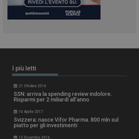
Microsoft Corporation
.www.dailyhealthindustry.it
I più letti
21 Ottobre 2016
_ga_Z2VT792F98
.dailyhealthindustry.it
1 anno 1
SSN: arriva la spending review indolore.
mese
Risparmi per 2 miliardi all’anno
10 Aprile 2017
Svizzera: nasce Vifor Pharma. 800 mln sul
piatto per gli investimenti
tracking-sites-
www.dailyhealthindustry.it
4
ironfish-tracking-
settimane
enable
2 giorni
15 Dicembre 2016