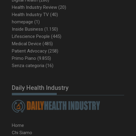
__Secure-ROLLOUT_TOKEN
.youtube.com
5 m
Health Industry Review
(20)
sett
Health Industry TV
(40)
homepage
(1)
Inside Business
(1.150)
Lifescience People
(445)
Medical Device
(485)
tracking-sites-ironfish-
www.dailyhealthindustry.it
Patient Advocacy
(258)
tracking-named-enable
sett
2 g
Primo Piano
(9.855)
Senza categoria
(16)
Daily Health Industry
__Secure-YNID
.youtube.com
5 m
sett
Home
Chi Siamo