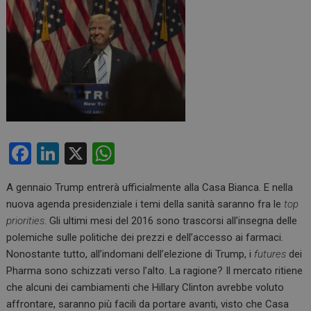
F
Li
X
W
a
n
h
A gennaio Trump entrerà ufficialmente alla Casa Bianca. E nella
ce
ke
at
nuova agenda presidenziale i temi della sanità saranno fra le
top
b
dI
s
priorities
. Gli ultimi mesi del 2016 sono trascorsi all’insegna delle
o
n
A
polemiche sulle politiche dei prezzi e dell’accesso ai farmaci.
Nonostante tutto, all’indomani dell’elezione di Trump, i
futures
dei
o
p
Pharma sono schizzati verso l’alto. La ragione? Il mercato ritiene
k
p
che alcuni dei cambiamenti che Hillary Clinton avrebbe voluto
affrontare, saranno più facili da portare avanti, visto che Casa