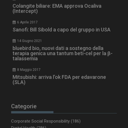
Colangite biliare: EMA approva Ocaliva
(Intercept)
CookieScriptConsent
5 mesi 3
CookieScript
6 Aprile 2017
settimane
www.dailyhealthindustry.it
Sanofi: Bill Sibold a capo del gruppo in USA
14 Giugno 2021
bluebird bio, nuovi dati a sostegno della
terapia genica una tantum beti-cel per la β-
talassemia
8 Maggio 2017
Mitsubishi: arriva l’ok FDA per edavarone
(SLA)
Categorie
Corporate Social Responsibility
(186)
NOME
FORNITORE / DOMINIO
SCA
Digital Health
(286)