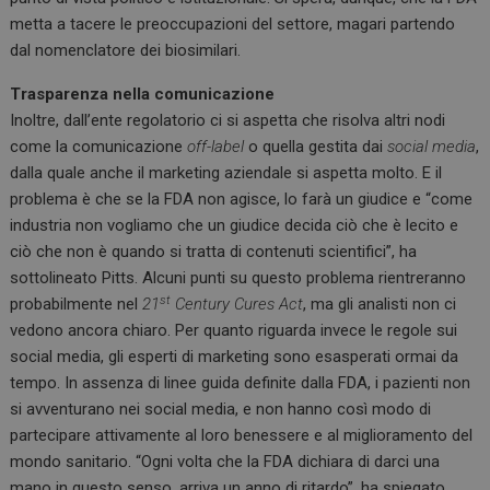
metta a tacere le preoccupazioni del settore, magari partendo
dal nomenclatore dei biosimilari.
Trasparenza nella comunicazione
Inoltre, dall’ente regolatorio ci si aspetta che risolva altri nodi
come la comunicazione
off-label
o quella gestita dai
social media
,
dalla quale anche il marketing aziendale si aspetta molto. E il
problema è che se la FDA non agisce, lo farà un giudice e “come
industria non vogliamo che un giudice decida ciò che è lecito e
ciò che non è quando si tratta di contenuti scientifici”, ha
sottolineato Pitts. Alcuni punti su questo problema rientreranno
st
probabilmente nel
21
Century Cures Act
, ma gli analisti non ci
vedono ancora chiaro. Per quanto riguarda invece le regole sui
social media, gli esperti di marketing sono esasperati ormai da
tempo. In assenza di linee guida definite dalla FDA, i pazienti non
si avventurano nei social media, e non hanno così modo di
partecipare attivamente al loro benessere e al miglioramento del
mondo sanitario. “Ogni volta che la FDA dichiara di darci una
mano in questo senso, arriva un anno di ritardo”, ha spiegato