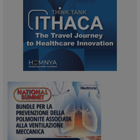
tracking-sites-
www.dailyhealthindustry.it
4
ironfish-session-id
settimane
2 giorni
ARRAffinity
Sessione