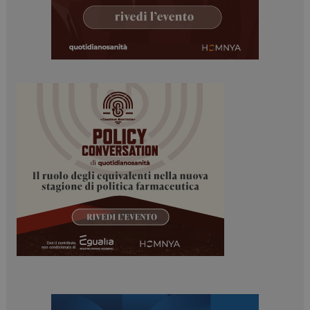
ARRAffinitySameSite
Sessione
Microsoft Corporation
.www.dailyhealthindustry.it
PHPSESSID
Sessione
PHP.net
www.dailyhealthindustry.it