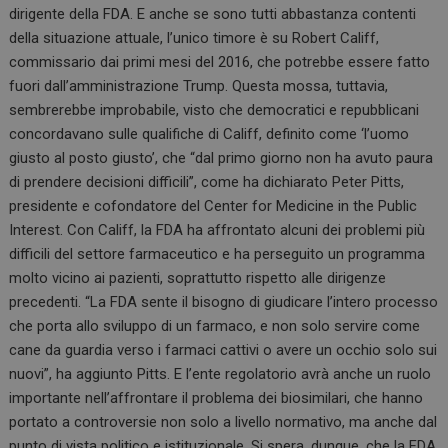
dirigente della FDA. E anche se sono tutti abbastanza contenti
della situazione attuale, l’unico timore è su Robert Califf,
commissario dai primi mesi del 2016, che potrebbe essere fatto
fuori dall’amministrazione Trump. Questa mossa, tuttavia,
sembrerebbe improbabile, visto che democratici e repubblicani
concordavano sulle qualifiche di Califf, definito come ‘l’uomo
giusto al posto giusto’, che “dal primo giorno non ha avuto paura
di prendere decisioni difficili”, come ha dichiarato Peter Pitts,
presidente e cofondatore del Center for Medicine in the Public
Interest. Con Califf, la FDA ha affrontato alcuni dei problemi più
difficili del settore farmaceutico e ha perseguito un programma
molto vicino ai pazienti, soprattutto rispetto alle dirigenze
precedenti. “La FDA sente il bisogno di giudicare l’intero processo
che porta allo sviluppo di un farmaco, e non solo servire come
cane da guardia verso i farmaci cattivi o avere un occhio solo sui
nuovi”, ha aggiunto Pitts. E l’ente regolatorio avrà anche un ruolo
importante nell’affrontare il problema dei biosimilari, che hanno
portato a controversie non solo a livello normativo, ma anche dal
punto di vista politico e istituzionale. Si spera, dunque, che la FDA