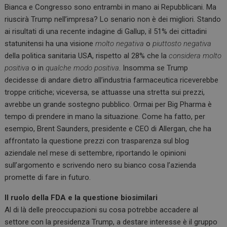
Bianca e Congresso sono entrambi in mano ai Repubblicani. Ma
riuscirà Trump nell’impresa? Lo senario non è dei migliori. Stando
ai risultati di una recente indagine di Gallup, il 51% dei cittadini
statunitensi ha una visione
molto negativa
o
piuttosto negativa
della politica sanitaria USA, rispetto al 28% che la
considera molto
positiva
o in
qualche modo positiva
. Insomma se Trump
decidesse di andare dietro all’industria farmaceutica riceverebbe
troppe critiche; viceversa, se attuasse una stretta sui prezzi,
avrebbe un grande sostegno pubblico. Ormai per Big Pharma è
tempo di prendere in mano la situazione. Come ha fatto, per
esempio, Brent Saunders, presidente e CEO di Allergan, che ha
affrontato la questione prezzi con trasparenza sul blog
aziendale nel mese di settembre, riportando le opinioni
sull’argomento e scrivendo nero su bianco cosa l’azienda
promette di fare in futuro.
Il ruolo della FDA e la questione biosimilari
Al di là delle preoccupazioni su cosa potrebbe accadere al
settore con la presidenza Trump, a destare interesse è il gruppo