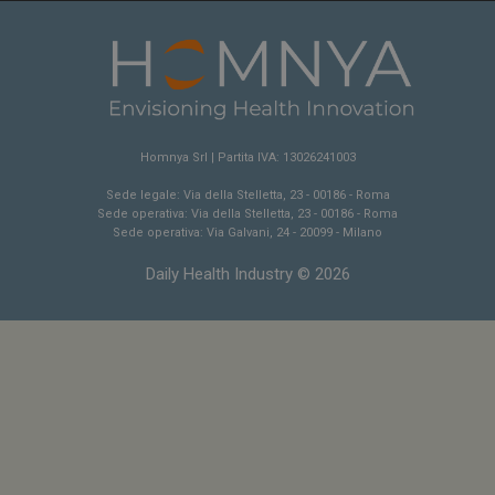
NOME
FORNITORE / DOMINIO
SCA
__Secure-ROLLOUT_TOKEN
.youtube.com
5 m
sett
Homnya Srl | Partita IVA: 13026241003
Sede legale: Via della Stelletta, 23 - 00186 - Roma
Sede operativa: Via della Stelletta, 23 - 00186 - Roma
Sede operativa: Via Galvani, 24 - 20099 - Milano
tracking-sites-ironfish-
www.dailyhealthindustry.it
Daily Health Industry © 2026
tracking-named-enable
sett
2 g
__Secure-YNID
.youtube.com
5 m
sett