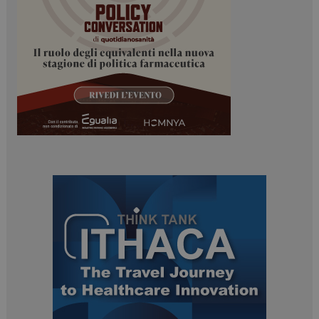
I cookie necessari contribuiscono a rendere fruibile il
sito web abilitandone funzionalità di base quali la
navigazione sulle pagine e l'accesso alle aree
protette del sito. Il sito web non è in grado di
funzionare correttamente senza questi cookie.
NOME
FORNITORE / DOMINIO
SCADENZA
_ga
1 anno 1
Google LLC
mese
.dailyhealthindustry.it