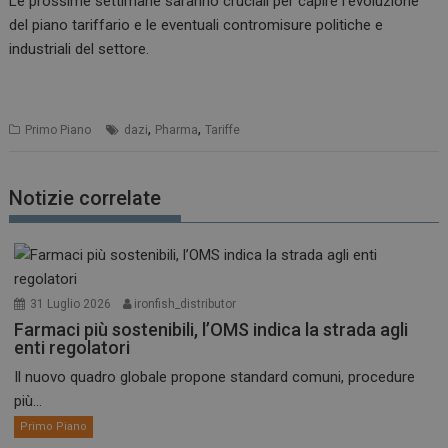
Le prossime settimane saranno cruciali per capire l’evoluzione
del piano tariffario e le eventuali contromisure politiche e
industriali del settore.
,
,
Primo Piano
dazi
Pharma
Tariffe
Notizie correlate
31 Luglio 2026
ironfish_distributor
Farmaci più sostenibili, l’OMS indica la strada agli
enti regolatori
Il nuovo quadro globale propone standard comuni, procedure
più...
Primo Piano