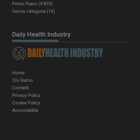
Primo Piano
(9.855)
tracking-sites-
www.dailyhealthindustry.it
4
Senza categoria
(16)
ironfish-tracking-
settimane
enable
2 giorni
Daily Health Industry
CookieScriptConsent
5 mesi 3
CookieScript
settimane
www.dailyhealthindustry.it
Home
Chi Siamo
Contatti
Privacy Policy
Cookie Policy
Accessibilità