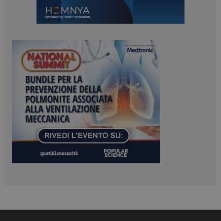
ARRAffinitySameSite
Sessione
Microsoft Corporation
.www.dailyhealthindustry.it