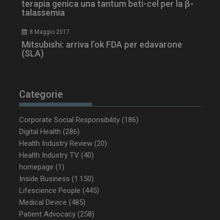
terapia genica una tantum beti-cel per la β-
talassemia
8 Maggio 2017
ARRAffinity
Sessione
Microsoft Corporation
Mitsubishi: arriva l’ok FDA per edavarone
.www.dailyhealthindustry.it
(SLA)
Categorie
Corporate Social Responsibility
(186)
Digital Health
(286)
Health Industry Review
(20)
Health Industry TV
(40)
homepage
(1)
Inside Business
(1.150)
_ga_Z2VT792F98
.dailyhealthindustry.it
1 anno 1
mese
Lifescience People
(445)
Medical Device
(485)
Patient Advocacy
(258)