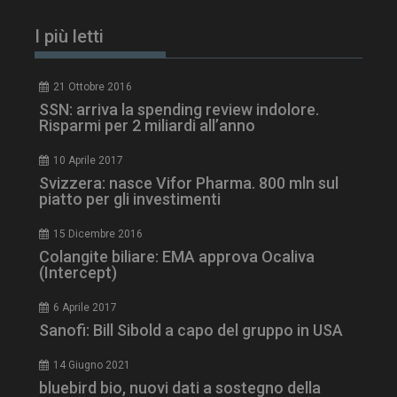
I più letti
PHPSESSID
Sessione
PHP.net
www.dailyhealthindustry.it
21 Ottobre 2016
SSN: arriva la spending review indolore.
Risparmi per 2 miliardi all’anno
10 Aprile 2017
Svizzera: nasce Vifor Pharma. 800 mln sul
piatto per gli investimenti
15 Dicembre 2016
Colangite biliare: EMA approva Ocaliva
(Intercept)
6 Aprile 2017
Sanofi: Bill Sibold a capo del gruppo in USA
tracking-sites-
www.dailyhealthindustry.it
4
14 Giugno 2021
ironfish-session-id
settimane
bluebird bio, nuovi dati a sostegno della
2 giorni