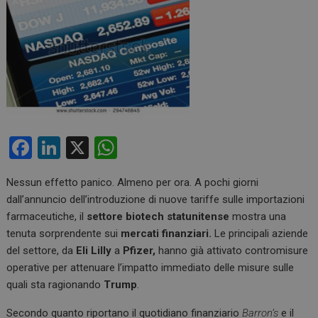
F
Li
X
W
a
n
h
Nessun effetto panico. Almeno per ora. A pochi giorni
ce
ke
at
dall’annuncio dell’introduzione di nuove tariffe sulle importazioni
b
dI
s
farmaceutiche, il
settore biotech statunitense
mostra una
o
n
A
tenuta sorprendente sui
mercati finanziari.
Le principali aziende
del settore, da
Eli Lilly
a
Pfizer,
hanno già attivato contromisure
o
p
operative per attenuare l’impatto immediato delle misure sulle
k
p
quali sta ragionando
Trump
.
Secondo quanto riportano il quotidiano finanziario
Barron’s
e il