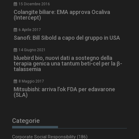
15 Dicembre 2016
Colangite biliare: EMA approva Ocaliva
(Intercept)
6 Aprile 2017
Sanofi: Bill Sibold a capo del gruppo in USA
tracking-sites-
www.dailyhealthindustry.it
4
ironfish-session-id
settimane
2 giorni
14 Giugno 2021
bluebird bio, nuovi dati a sostegno della
terapia genica una tantum beti-cel per la β-
talassemia
ARRAffinity
Sessione
Microsoft Corporation
.www.dailyhealthindustry.it
8 Maggio 2017
Mitsubishi: arriva l’ok FDA per edavarone
(SLA)
Categorie
Corporate Social Responsibility
(186)