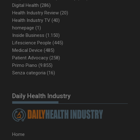
Digital Health
(286)
Health Industry Review
(20)
Health Industry TV
(40)
_ga_Z2VT792F98
.dailyhealthindustry.it
1 anno 1
homepage
(1)
mese
Inside Business
(1.150)
Lifescience People
(445)
Medical Device
(485)
Patient Advocacy
(258)
tracking-sites-
www.dailyhealthindustry.it
4
ironfish-tracking-
settimane
Primo Piano
(9.855)
enable
2 giorni
Senza categoria
(16)
Daily Health Industry
CookieScriptConsent
5 mesi 3
CookieScript
settimane
www.dailyhealthindustry.it
Home