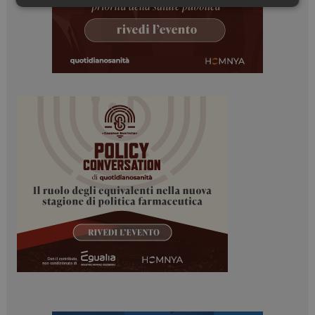
Necessari
Marketing
Necessari
Marketing
I cookie necessari contribuiscono a rendere fruibile il
sito web abilitandone funzionalità di base quali la
navigazione sulle pagine e l'accesso alle aree
protette del sito. Il sito web non è in grado di
funzionare correttamente senza questi cookie.
NOME
FORNITORE / DOMINIO
SCADENZA
_ga
1 anno 1
Google LLC
mese
.dailyhealthindustry.it