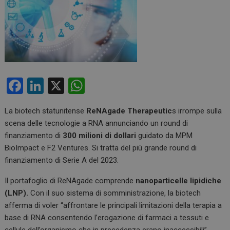
F
Li
X
W
a
n
h
La biotech statunitense
ReNAgade Therapeutic
s irrompe sulla
ce
ke
at
scena delle tecnologie a RNA annunciando un round di
b
dI
s
finanziamento di
300 milioni di dollari
guidato da MPM
o
n
A
BioImpact e F2 Ventures. Si tratta del più grande round di
finanziamento di Serie A del 2023.
o
p
k
p
Il portafoglio di ReNAgade comprende
nanoparticelle lipidiche
(LNP).
Con il suo sistema di somministrazione, la biotech
afferma di voler “affrontare le principali limitazioni della terapia a
base di RNA consentendo l’erogazione di farmaci a tessuti e
cellule dell’organismo che in precedenza erano inaccessibili”.