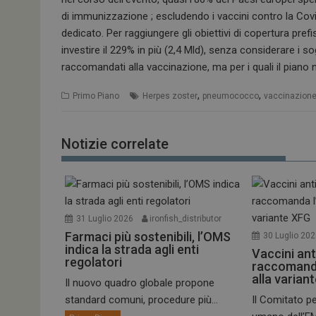
di immunizzazione ; escludendo i vaccini contro la Covi
PHPSESSID
dedicato. Per raggiungere gli obiettivi di copertura pre
investire il 229% in più (2,4 Mld), senza considerare
raccomandati alla vaccinazione, ma per i quali il piano n
,
,
Primo Piano
Herpes zoster
pneumococco
vaccinazion
tracking-sites-
ironfish-session-id
Notizie correlate
ARRAffinity
_ga_Z2VT792F98
31 Luglio 2026
ironfish_distributor
Farmaci più sostenibili, l’OMS
30 Luglio 20
tracking-sites-
ironfish-tracking-
indica la strada agli enti
Vaccini ant
enable
regolatori
raccomand
alla varian
CookieScriptConse
Il nuovo quadro globale propone
standard comuni, procedure più...
Il Comitato pe