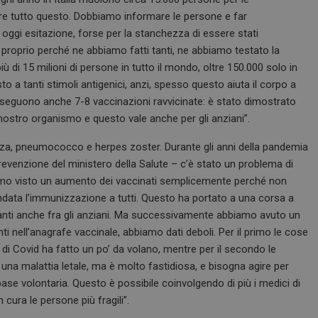
ire tutto questo. Dobbiamo informare le persone e far
ggi esitazione, forse per la stanchezza di essere stati
 proprio perché ne abbiamo fatti tanti, ne abbiamo testato la
più di 15 milioni di persone in tutto il mondo, oltre 150.000 solo in
o a tanti stimoli antigenici, anzi, spesso questo aiuta il corpo a
eseguono anche 7-8 vaccinazioni ravvicinate: è stato dimostrato
nostro organismo e questo vale anche per gli anziani”.
luenza, pneumococco e herpes zoster. Durante gli anni della pandemia
Prevenzione del ministero della Salute – c’è stato un problema di
biamo visto un aumento dei vaccinati semplicemente perché non
andata l’immunizzazione a tutti. Questo ha portato a una corsa a
evanti anche fra gli anziani. Ma successivamente abbiamo avuto un
 nell’anagrafe vaccinale, abbiamo dati deboli. Per il primo le cose
di Covid ha fatto un po’ da volano, mentre per il secondo le
i una malattia letale, ma è molto fastidiosa, e bisogna agire per
ase volontaria. Questo è possibile coinvolgendo di più i medici di
cura le persone più fragili”.