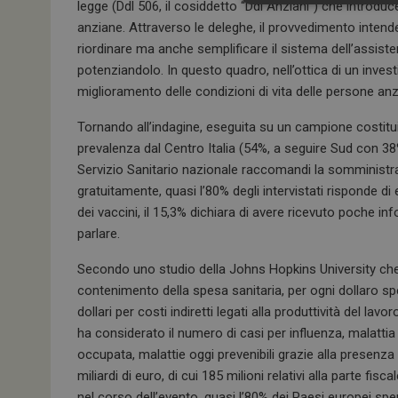
legge (Ddl 506, il cosiddetto “Ddl Anziani”) che introdu
anziane. Attraverso le deleghe, il provvedimento intende
riordinare ma anche semplificare il sistema dell’assiste
potenziandolo. In questo quadro, nell’ottica di un inve
miglioramento delle condizioni di vita delle persone anz
Tornando all’indagine, eseguita su un campione costitui
prevalenza dal Centro Italia (54%, a seguire Sud con 
I cookie necessari con
Servizio Sanitario nazionale raccomandi la somministrazio
e l'accesso alle aree 
gratuitamente, quasi l’80% degli intervistati risponde 
NOME
dei vaccini, il 15,3% dichiara di avere ricevuto poche i
_ga
parlare.
Secondo uno studio della Johns Hopkins University che h
contenimento della spesa sanitaria, per ogni dollaro sp
dollari per costi indiretti legati alla produttività del la
ha considerato il numero di casi per influenza, malatt
occupata, malattie oggi prevenibili grazie alla presenza
ARRAffinitySameSit
miliardi di euro, di cui 185 milioni relativi alla parte fis
nel corso dell’evento, quasi l’80% dei Paesi europei sp