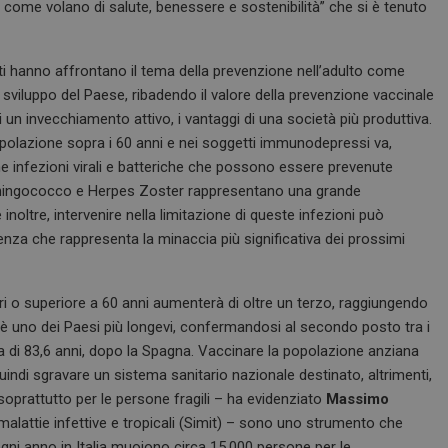
le come volano di salute, benessere e sostenibilità” che si è tenuto
enti hanno affrontano il tema della prevenzione nell’adulto come
 sviluppo del Paese, ribadendo il valore della prevenzione vaccinale
 un invecchiamento attivo, i vantaggi di una società più produttiva.
popolazione sopra i 60 anni e nei soggetti immunodepressi va,
cune infezioni virali e batteriche che possono essere prevenute
ningococco e Herpes Zoster rappresentano una grande
noltre, intervenire nella limitazione di queste infezioni può
istenza che rappresenta la minaccia più significativa dei prossimi
ari o superiore a 60 anni aumenterà di oltre un terzo, raggiungendo
a è uno dei Paesi più longevi, confermandosi al secondo posto tra i
a di 83,6 anni, dopo la Spagna. Vaccinare la popolazione anziana
quindi sgravare un sistema sanitario nazionale destinato, altrimenti,
soprattutto per le persone fragili – ha evidenziato
Massimo
di malattie infettive e tropicali (Simit) – sono uno strumento che
 ogni anno in Italia muoiono circa 15.000 persone per le