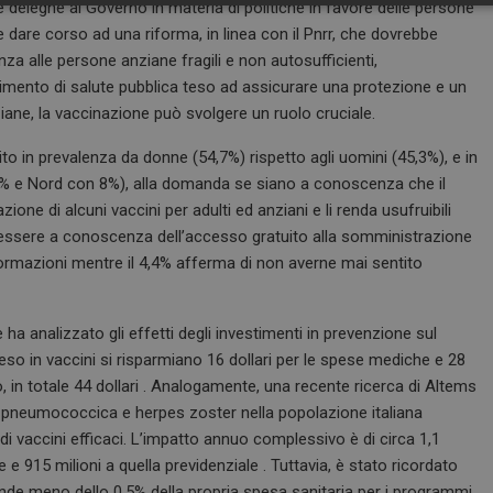
ce deleghe al Governo in materia di politiche in favore delle persone
Necessari
Marketing
 dare corso ad una riforma, in linea con il Pnrr, che dovrebbe
nza alle persone anziane fragili e non autosufficienti,
stimento di salute pubblica teso ad assicurare una protezione e un
iane, la vaccinazione può svolgere un ruolo cruciale.
to in prevalenza da donne (54,7%) rispetto agli uomini (45,3%), e in
Necessari
Marketing
38% e Nord con 8%), alla domanda se siano a conoscenza che il
tribuiscono a rendere fruibile il sito web abilitandone funzionalità di base quali la nav
ne di alcuni vaccini per adulti ed anziani e li renda usufruibili
protette del sito. Il sito web non è in grado di funzionare correttamente senza questi coo
di essere a conoscenza dell’accesso gratuito alla somministrazione
FORNITORE / DOMINIO
SCADENZA
DESCRIZIONE
nformazioni mentre il 4,4% afferma di non averne mai sentito
1 anno 1
Questo nome di cookie è associato a
Google LLC
mese
Analytics, che è un aggiornamento sig
.dailyhealthindustry.it
servizio di analisi più comunemente u
a analizzato gli effetti degli investimenti in prevenzione sul
Questo cookie viene utilizzato per di
unici assegnando un numero generat
eso in vaccini si risparmiano 16 dollari per le spese mediche e 28
come identificatore del cliente. È incl
di pagina in un sito e utilizzato per cal
voro, in totale 44 dollari . Analogamente, una recente ricerca di Altems
visitatori, sessioni e campagne per i r
siti.
ia pneumococcica e herpes zoster nella popolazione italiana
 di vaccini efficaci. L’impatto annuo complessivo è di circa 1,1
e
Sessione
Quando si utilizza Microsoft Azure c
Microsoft Corporation
hosting e si abilita il bilanciamento d
.www.dailyhealthindustry.it
cale e 915 milioni a quella previdenziale . Tuttavia, è stato ricordato
cookie garantisce che le richieste di 
navigazione del visitatore siano sempr
ende meno dello 0,5% della propria spesa sanitaria per i programmi