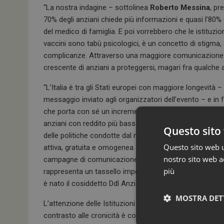
“La nostra indagine – sottolinea
Roberto Messina
, pr
70% degli anziani chiede più informazioni e quasi l’80% 
del medico di famiglia. E poi vorrebbero che le istituzion
vaccini sono tabù psicologici, è un concetto di stigma
complicanze. Attraverso una maggiore comunicazione da 
crescente di anziani a proteggersi, magari fra qualche a
“L’Italia è tra gli Stati europei con maggiore longevità – 
messaggio inviato agli organizzatori dell’evento – e in
che porta con sé un incremento delle malattie cronich
anziani con reddito più basso. L’importanza delle vacci
Questo sito 
delle politiche condotte dal ministero della Salute a tute
Questo sito web ut
attiva, gratuita e omogenea su tutto il territorio nazio
nostro sito web ac
campagne di comunicazione mirate, come quelle che abb
più
rappresenta un tassello importante a tutela della salute
è nato il cosiddetto Ddl Anziani, proprio in questi giorn
MOSTRA DET
L’attenzione delle Istituzioni verso le problematiche deg
contrasto alle cronicità è convogliata come noto nell’a