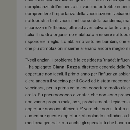
complicanze dell’influenza e il vaccino potrebbe imped
comprendere l’importanza della vaccinazione: vediamo o
sottoposti a tanti vaccini nel corso della pandemia, ma
sicurezza e l’efficacia, oltre ad aver salvato tante vite: 
Italia. Il nostro organismo è abituato a essere sottopost
rispondere meglio. Lo abbiamo visto nei bambini, che 
che più stimolazioni insieme allenano ancora meglio il 
“Negli anziani il problema è la cosiddetta ‘triade’: inf
– ha spiegato
Gianni Rezza
, direttore generale della 
coperture non ideali. Il primo anno per l’influenza ab
c’era ancora il vaccino per il Covid ed è stata raccom
vaccinarsi, per la prima volta con coperture molto ril
crollo. Su pneumococco e zoster, che non sono presenti
non vanno proprio male, anzi, probabilmente l’epidemia 
coperture sono insufficienti. E’ vero che non si tratta d
aumentare queste coperture, stimolando i cittadini su b
medicina generale, ma anche gli specialisti che hanno in 