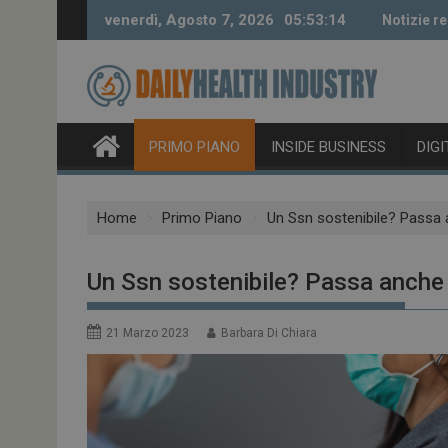
Skip
venerdì, Agosto 7, 2026
05:53:15
Notizie re
to
content
PRIMO PIANO
INSIDE BUSINESS
DIG
Home
Primo Piano
Un Ssn sostenibile? Passa a
Un Ssn sostenibile? Passa anche a
21 Marzo 2023
Barbara Di Chiara