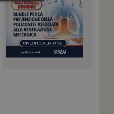
igazione sulle pagine
kie.
 Google Universal
nificativo del
tilizzato da Google.
stinguere utenti
o in modo casuale
uso in ogni richiesta
colare i dati di
apporti di analisi dei
ome piattaforma di
el carico, questo
una sessione di
e gestite dallo