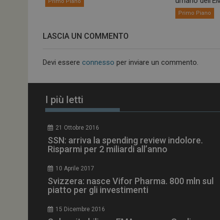
umano dell’EM
Primo Piano
Primo Piano
NOME
LASCIA UN COMMENTO
__Secure-ROLLOU
Devi essere
connesso
per inviare un commento.
tracking-sites-ironf
tracking-named-en
I più letti
__Secure-YNID
21 Ottobre 2016
SSN: arriva la spending review indolore.
Risparmi per 2 miliardi all’anno
VISITOR_PRIVACY_
10 Aprile 2017
Svizzera: nasce Vifor Pharma. 800 mln sul
piatto per gli investimenti
YSC
15 Dicembre 2016