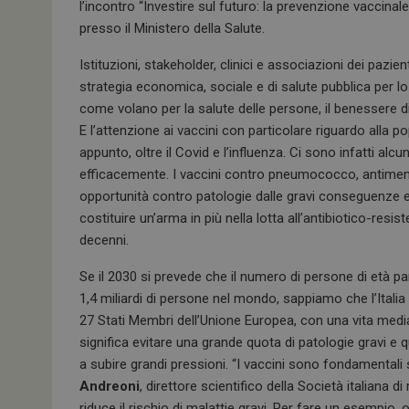
l’incontro “Investire sul futuro: la prevenzione vaccina
presso il Ministero della Salute.
Istituzioni, stakeholder, clinici e associazioni dei pazi
strategia economica, sociale e di salute pubblica per lo
come volano per la salute delle persone, il benessere di
E l’attenzione ai vaccini con particolare riguardo alla 
appunto, oltre il Covid e l’influenza. Ci sono infatti al
efficacemente. I vaccini contro pneumococco, antime
opportunità contro patologie dalle gravi conseguenze e i
costituire un’arma in più nella lotta all’antibiotico-res
decenni.
Se il 2030 si prevede che il numero di persone di età p
1,4 miliardi di persone nel mondo, sappiamo che l’Itali
27 Stati Membri dell’Unione Europea, con una vita medi
significa evitare una grande quota di patologie gravi e 
a subire grandi pressioni. “I vaccini sono fondamentali 
Andreoni
, direttore scientifico della Società italiana 
riduce il rischio di malattie gravi. Per fare un esempio,