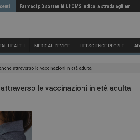
centi
Farmaci più sostenibili, l’OMS indica la strada agli enti re
Vaccini anti-Covid, il CHMP raccomanda l’aggiornamento 
ITAL HEALTH
MEDICAL DEVICE
LIFESCIENCE PEOPLE
A
nche attraverso le vaccinazioni in età adulta
ttraverso le vaccinazioni in età adulta