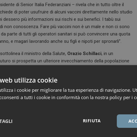
esidente di Senior Italia Federanziani – rivela che in tutto oltre il
chiede di poter usufruire di alcuni vaccini direttamente nello studio
i dessero più informazioni sui rischi e sui benefici. I tabù sui
, di non conoscenza. Fare più vaccini non è un male e non ci sono
parte di tutti gli operatori sanitari si può convincere una quota
nno, e magari lavorando anche su figli e nipoti per spronarli”.
sottolinea il ministro della Salute,
Orazio Schillaci
, in un
 futuro si prospetta un ulteriore invecchiamento della popolazione
e e una perdita di autonomia che colpisce maggiormente gli
nazioni per la popolazione adulta e anziana è un tema al centro
web utilizza cookie
la della salute pubblica e individuale, con un’offerta vaccinale
ilizza i cookie per migliorare la tua esperienza di navigazione. Ut
nale.. Promuovere la cultura della vaccinazione attraverso
consenti a tutti i cookie in conformità con la nostra policy per i c
iamo realizzato per la vaccinazione antinfluenzale e anti-Covid,
 degli anziani, che sono oggi al centro di un forte impegno, da cui
i all’approvazione del Parlamento”.
RIFIUTA
TAGLI
ACC
li anziani, della cura delle persone non autosufficienti e del
pprovazione da parte del Consiglio dei Ministri di un disegno di