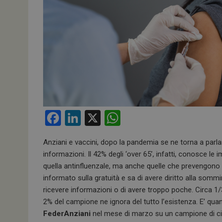
F
Li
X
W
a
n
h
Anziani e vaccini, dopo la pandemia se ne torna a parl
ce
ke
at
informazioni. Il 42% degli ‘over 65’, infatti, conosce le
b
dI
s
quella antinfluenzale, ma anche quelle che prevengono
o
n
A
informato sulla gratuità e sa di avere diritto alla so
ricevere informazioni o di avere troppo poche. Circa 1
o
p
2% del campione ne ignora del tutto l’esistenza. E’ q
k
p
FederAnziani
nel mese di marzo su un campione di cir