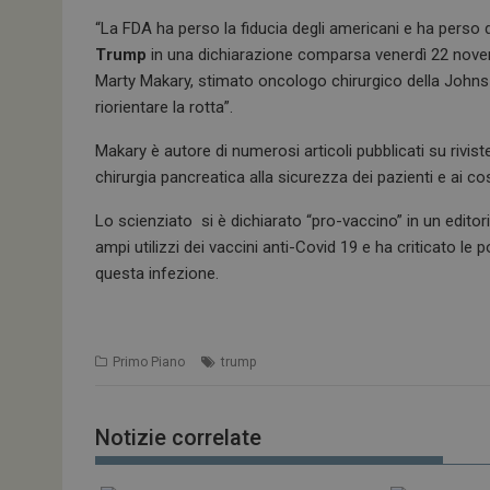
“La FDA ha perso la fiducia degli americani e ha perso d
Trump
in una dichiarazione comparsa venerdì 22 nov
Marty Makary, stimato oncologo chirurgico della Johns H
riorientare la rotta”.
Makary è autore di numerosi articoli pubblicati su rivis
chirurgia pancreatica alla sicurezza dei pazienti e ai cost
Lo scienziato si è dichiarato “pro-vaccino” in un editor
ampi utilizzi dei vaccini anti-Covid 19 e ha criticato le 
questa infezione.
Primo Piano
trump
Notizie correlate