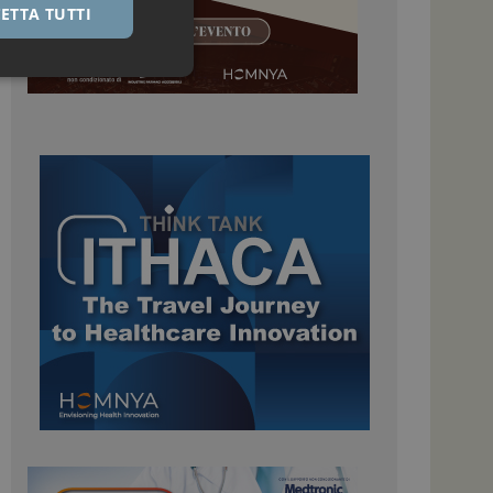
ETTA TUTTI
igazione sulle pagine
kie.
 Google Universal
nificativo del
tilizzato da Google.
stinguere utenti
o in modo casuale
uso in ogni richiesta
colare i dati di
apporti di analisi dei