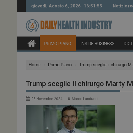
Skip
giovedì, Agosto 6, 2026
16:51:56
Notizie re
to
content
PRIMO PIANO
INSIDE BUSINESS
DIG
Home
Primo Piano
Trump sceglie il chirurgo M
Trump sceglie il chirurgo Marty M
25 Novembre 2024
Marco Landucci