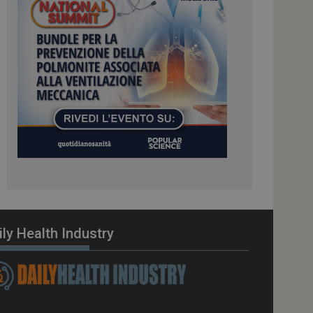
ome piattaforma di
el carico, questo
una sessione di
e gestite dallo
te sul linguaggio
erico utilizzato per
tente. Normalmente è
 il modo in cui
er il sito, ma un
di accesso per un
cazione per
 visitatore.
i Web eseguiti sulla
e utilizzato per il
i che le richieste
stradate allo stesso
ily Health Industry
zione.
gle Analytics per
azione per abilitare