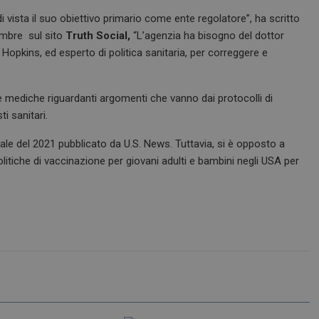
i vista il suo obiettivo primario come ente regolatore”, ha scritto
embre sul sito
Truth Social,
“L’agenzia ha bisogno del dottor
opkins, ed esperto di politica sanitaria, per correggere e
te mediche riguardanti argomenti che vanno dai protocolli di
i sanitari.
iale del 2021 pubblicato da U.S. News. Tuttavia, si è opposto a
politiche di vaccinazione per giovani adulti e bambini negli USA per