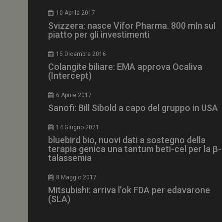
CookieScriptConse
10 Aprile 2017
Svizzera: nasce Vifor Pharma. 800 mln sul
piatto per gli investimenti
15 Dicembre 2016
NOME
Colangite biliare: EMA approva Ocaliva
(Intercept)
__Secure-ROLLOU
6 Aprile 2017
Sanofi: Bill Sibold a capo del gruppo in USA
tracking-sites-ironf
tracking-named-en
14 Giugno 2021
__Secure-YNID
bluebird bio, nuovi dati a sostegno della
terapia genica una tantum beti-cel per la β-
talassemia
8 Maggio 2017
VISITOR_PRIVACY_
Mitsubishi: arriva l’ok FDA per edavarone
(SLA)