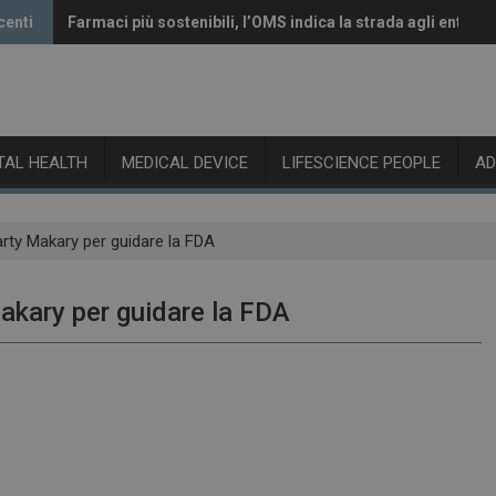
centi
Farmaci più sostenibili, l’OMS indica la strada agli enti reg
Vaccini anti-Covid, il CHMP raccomanda l’aggiornamento 
ITAL HEALTH
MEDICAL DEVICE
LIFESCIENCE PEOPLE
A
arty Makary per guidare la FDA
akary per guidare la FDA