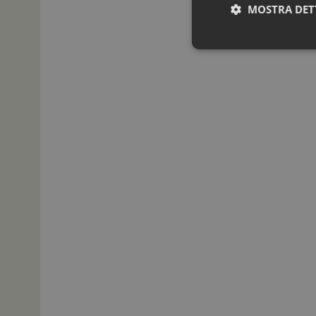
MOSTRA DET
I cookie necessari con
e l'accesso alle aree 
NOME
_ga