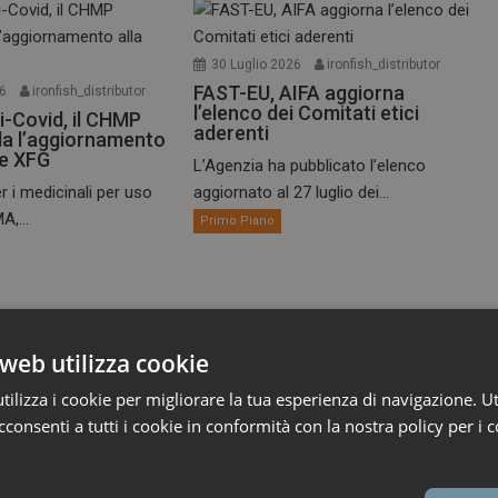
30 Luglio 2026
ironfish_distributor
FAST-EU, AIFA aggiorna
26
ironfish_distributor
l’elenco dei Comitati etici
i-Covid, il CHMP
aderenti
a l’aggiornamento
te XFG
L’Agenzia ha pubblicato l’elenco
r i medicinali per uso
aggiornato al 27 luglio dei...
A,...
Primo Piano
web utilizza cookie
ilizza i cookie per migliorare la tua esperienza di navigazione. Ut
consenti a tutti i cookie in conformità con la nostra policy per i c