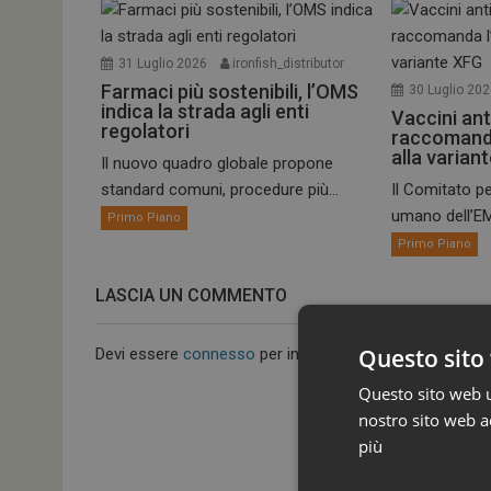
31 Luglio 2026
ironfish_distributor
Farmaci più sostenibili, l’OMS
30 Luglio 20
indica la strada agli enti
Vaccini ant
regolatori
raccomand
alla varian
Il nuovo quadro globale propone
standard comuni, procedure più...
Il Comitato pe
umano dell’EM
Primo Piano
Primo Piano
LASCIA UN COMMENTO
Questo sito 
Devi essere
connesso
per inviare un commento.
Questo sito web ut
nostro sito web ac
più