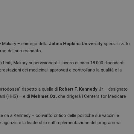
 Makary – chirurgo della
Johns Hopkins University
specializzato
rso del suo mandato.
i Uniti, Makary supervisionerà il lavoro di circa 18.000 dipendenti
restazioni dei medicinali approvati e controllano la qualità e la
“ortodossa” rispetto a quelle di
Robert F. Kennedy Jr
– designato
mani (HHS) – e di
Mehmet Oz,
che dirigerà i Centers for Medicare
e dà a Kennedy – convinto critico delle politiche sui vaccini e
ue agenzie e la leadership sull’implementazione del programma