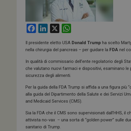
F
Li
X
W
a
n
h
Il presidente eletto USA
Donald Trump
ha scelto Marty
ce
ke
at
nella chirurgia del pancreas – per guidare la
FDA
nel co
b
dI
s
In qualità di commissario dell’ente regolatorio degli Stat
o
n
A
che valutano nuovi farmaci e dispositivi, esaminano le p
o
p
sicurezza degli alimenti.
k
p
Per la guida della FDA Trump si affida a una figura più 
alla guida del Dipartimento della Salute e dei Servizi U
and Medicaid Services (CMS).
Sia la FDA che il CMS sono supervisionati dall’HHS, il ch
attivista no-vax – una sorta di “golden power” sulle d
sanitario di Trump.