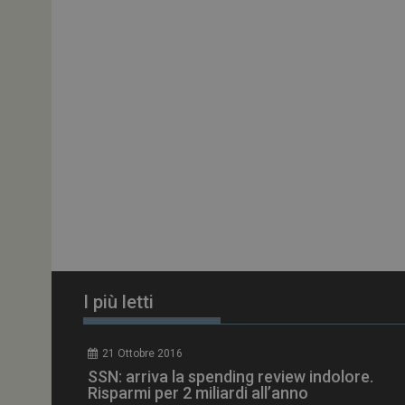
ARRAffinitySameSit
PHPSESSID
tracking-sites-
ironfish-session-id
ARRAffinity
I più letti
_ga_Z2VT792F98
21 Ottobre 2016
tracking-sites-
SSN: arriva la spending review indolore.
ironfish-tracking-
enable
Risparmi per 2 miliardi all’anno