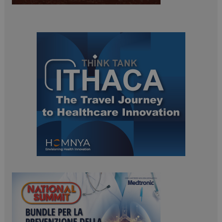
ARRAffinitySameSite
Sessione
Microsoft Corporation
.www.dailyhealthindustry.it