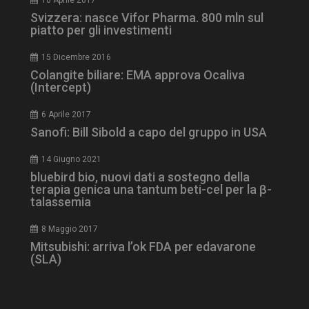
Svizzera: nasce Vifor Pharma. 800 mln sul
piatto per gli investimenti
ARRAffinity
Sessione
Microsoft Corporation
.www.dailyhealthindustry.it
15 Dicembre 2016
Colangite biliare: EMA approva Ocaliva
(Intercept)
6 Aprile 2017
Sanofi: Bill Sibold a capo del gruppo in USA
14 Giugno 2021
bluebird bio, nuovi dati a sostegno della
terapia genica una tantum beti-cel per la β-
talassemia
8 Maggio 2017
_ga_Z2VT792F98
.dailyhealthindustry.it
1 anno 1
mese
Mitsubishi: arriva l’ok FDA per edavarone
(SLA)