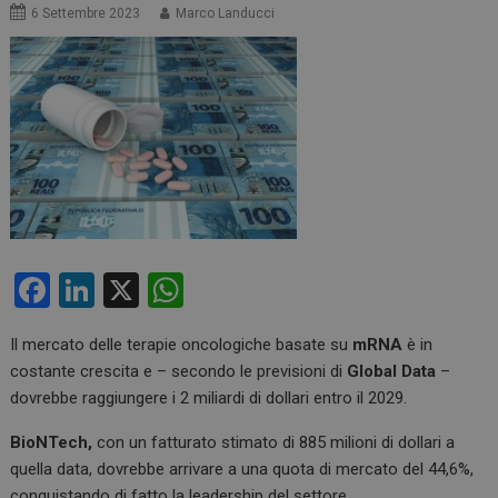
6 Settembre 2023
Marco Landucci
F
Li
X
W
a
n
h
Il mercato delle terapie oncologiche basate su
mRNA
è in
ce
ke
at
costante crescita e – secondo le previsioni di
Global Data
–
b
dI
s
dovrebbe raggiungere i 2 miliardi di dollari entro il 2029.
o
n
A
BioNTech,
con un fatturato stimato di 885 milioni di dollari a
o
p
quella data, dovrebbe arrivare a una quota di mercato del 44,6%,
conquistando di fatto la leadership del settore.