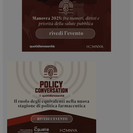
I cookie necessari contribuiscono a rendere fruibile il
sito web abilitandone funzionalità di base quali la
navigazione sulle pagine e l'accesso alle aree
protette del sito. Il sito web non è in grado di
funzionare correttamente senza questi cookie.
NOME
FORNITORE / DOMINIO
SCADENZA
_ga
1 anno 1
Google LLC
mese
.dailyhealthindustry.it