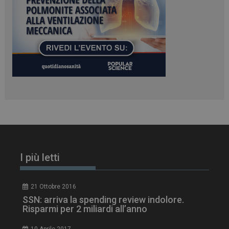
PHPSESSID
Sessione
PHP.net
www.dailyhealthindustry.it
I più letti
21 Ottobre 2016
tracking-sites-
www.dailyhealthindustry.it
4
SSN: arriva la spending review indolore.
ironfish-session-id
settimane
Risparmi per 2 miliardi all’anno
2 giorni
10 Aprile 2017