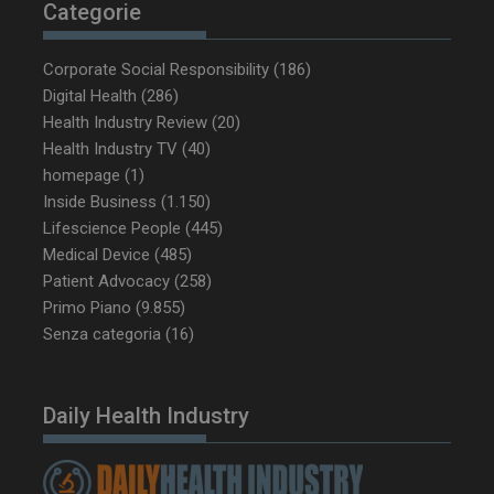
tracking-sites-
www.dailyhealthindustry.it
4
Categorie
ironfish-tracking-
settimane
enable
2 giorni
Corporate Social Responsibility
(186)
Digital Health
(286)
Health Industry Review
(20)
CookieScriptConsent
5 mesi 3
CookieScript
settimane
www.dailyhealthindustry.it
Health Industry TV
(40)
homepage
(1)
Inside Business
(1.150)
Lifescience People
(445)
Medical Device
(485)
Patient Advocacy
(258)
Primo Piano
(9.855)
Senza categoria
(16)
Daily Health Industry