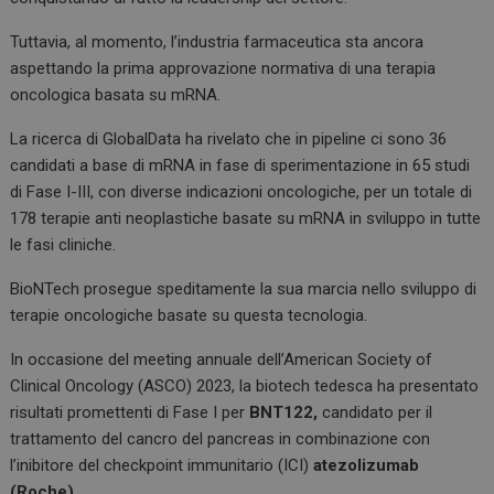
k
p
Tuttavia, al momento, l’industria farmaceutica sta ancora
aspettando la prima approvazione normativa di una terapia
oncologica basata su mRNA.
La ricerca di GlobalData ha rivelato che in pipeline ci sono 36
candidati a base di mRNA in fase di sperimentazione in 65 studi
di Fase I-III, con diverse indicazioni oncologiche, per un totale di
178 terapie anti neoplastiche basate su mRNA in sviluppo in tutte
le fasi cliniche.
BioNTech prosegue speditamente la sua marcia nello sviluppo di
terapie oncologiche basate su questa tecnologia.
In occasione del meeting annuale dell’American Society of
Clinical Oncology (ASCO) 2023, la biotech tedesca ha presentato
risultati promettenti di Fase I per
BNT122,
candidato per il
trattamento del cancro del pancreas in combinazione con
l’inibitore del checkpoint immunitario (ICI)
atezolizumab
(Roche).