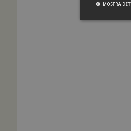
MOSTRA DET
I cookie necessari con
e l'accesso alle aree 
NOME
_ga