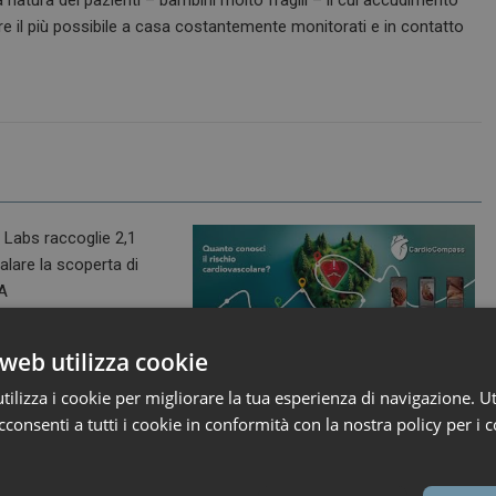
a natura dei pazienti – bambini molto fragili – il cui accudimento
 il più possibile a casa costantemente monitorati e in contatto
026
ironfish_distributor
 Labs raccoglie 2,1
web utilizza cookie
7 Maggio 2026
Marco Landucci
r scalare la scoperta
Daiichi Sankyo Italia lancia
con IA
ilizza i cookie per migliorare la tua esperienza di navigazione. Ut
CardioCompass: l’app
bs ha annunciato il 12
consenti a tutti i cookie in conformità con la nostra policy per i c
immersiva per la prevenzione
cardiovascolare
n...
In occasione del Congresso Nazionale