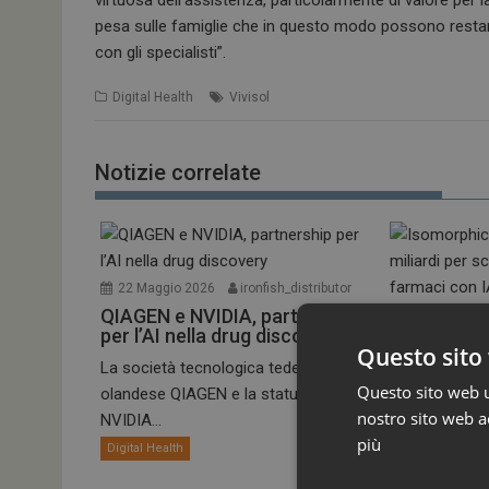
virtuosa dell’assistenza, particolarmente di valore per l
pesa sulle famiglie che in questo modo possono restare
con gli specialisti”.
Digital Health
Vivisol
Notizie correlate
22 Maggio 2026
ironfish_distributor
QIAGEN e NVIDIA, partnership
13 Maggio 2
per l’AI nella drug discovery
Isomorphic
Questo sito 
miliardi pe
La società tecnologica tedesco-
di farmaci 
Questo sito web ut
olandese QIAGEN e la statunitense
Isomorphic La
nostro sito web ac
NVIDIA...
maggio 2026 u
più
Digital Health
Digital Health