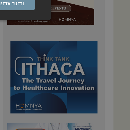
ETTA TUTTI
igazione sulle pagine
kie.
 Google Universal
nificativo del
tilizzato da Google.
stinguere utenti
o in modo casuale
uso in ogni richiesta
colare i dati di
apporti di analisi dei