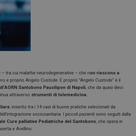
e – tra cui malattie neurodegenerative – che n
on riescono a
ro e proprio Angelo Custode. E proprio “Angelo Custode” è il
all’AORN Santobono Pausilipon di Napoli
, che da quasi dieci
tinua attraverso
strumenti di telemedicina.
liare
, inserito tra i 14 casi di buone pratiche selezionati da
ll’integrazione sociosanitaria. I piccoli pazienti sono seguiti dalla
le Cure palliative Pediatriche del Santobono
, che opera in
erta e Avellino.