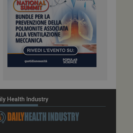
ome piattaforma di
el carico, questo
una sessione di
e gestite dallo
te sul linguaggio
erico utilizzato per
tente. Normalmente è
 il modo in cui
er il sito, ma un
di accesso per un
cazione per
 visitatore.
i Web eseguiti sulla
e utilizzato per il
i che le richieste
stradate allo stesso
ily Health Industry
zione.
gle Analytics per
azione per abilitare