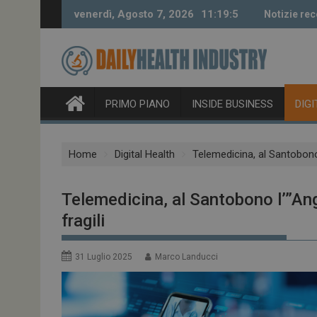
Skip
venerdì, Agosto 7, 2026
11:19:6
Notizie rec
to
content
PRIMO PIANO
INSIDE BUSINESS
DIG
Home
Digital Health
Telemedicina, al Santobono 
Telemedicina, al Santobono l’”An
fragili
31 Luglio 2025
Marco Landucci