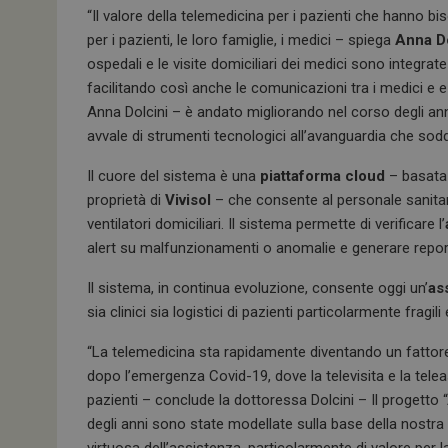
“Il valore della telemedicina per i pazienti che hanno bi
per i pazienti, le loro famiglie, i medici – spiega
Anna Do
ospedali e le visite domiciliari dei medici sono integrate 
facilitando così anche le comunicazioni tra i medici e
Anna Dolcini – è andato migliorando nel corso degli an
avvale di strumenti tecnologici all’avanguardia che sodd
Il cuore del sistema è una
piattaforma cloud
– basata
proprietà di
Vivisol
– che consente al personale sanitari
ventilatori domiciliari. Il sistema permette di verificare l’
alert su malfunzionamenti o anomalie e generare report 
Il sistema, in continua evoluzione, consente oggi un’
as
sia clinici sia logistici di pazienti particolarmente fragili 
“La telemedicina sta rapidamente diventando un fattore c
dopo l’emergenza Covid-19, dove la televisita e la teleas
pazienti – conclude la dottoressa Dolcini – Il progetto
degli anni sono state modellate sulla base della nostra 