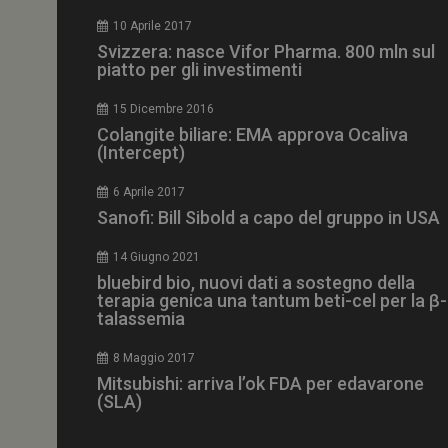
CookieScriptConse
10 Aprile 2017
Svizzera: nasce Vifor Pharma. 800 mln sul
piatto per gli investimenti
15 Dicembre 2016
NOME
Colangite biliare: EMA approva Ocaliva
(Intercept)
__Secure-ROLLOU
6 Aprile 2017
Sanofi: Bill Sibold a capo del gruppo in USA
tracking-sites-ironf
tracking-named-en
14 Giugno 2021
__Secure-YNID
bluebird bio, nuovi dati a sostegno della
terapia genica una tantum beti-cel per la β-
talassemia
8 Maggio 2017
VISITOR_PRIVACY_
Mitsubishi: arriva l’ok FDA per edavarone
(SLA)