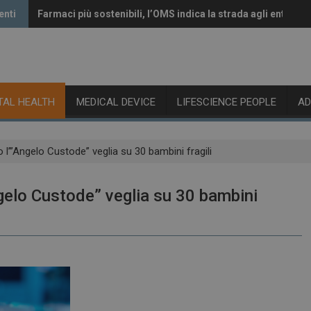
enti
Farmaci più sostenibili, l’OMS indica la strada agli enti rego
Vaccini anti-Covid, il CHMP raccomanda l’aggiornamento a
ITAL HEALTH
MEDICAL DEVICE
LIFESCIENCE PEOPLE
A
l’”Angelo Custode” veglia su 30 bambini fragili
gelo Custode” veglia su 30 bambini