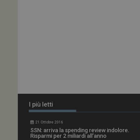
ARRAffinitySameSit
PHPSESSID
tracking-sites-
ironfish-session-id
ARRAffinity
I più letti
_ga_Z2VT792F98
21 Ottobre 2016
tracking-sites-
SSN: arriva la spending review indolore.
ironfish-tracking-
enable
Risparmi per 2 miliardi all’anno