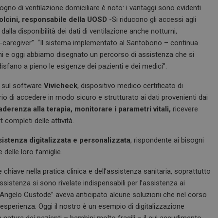
sogno di ventilazione domiciliare è noto: i vantaggi sono evidenti
lcini, responsabile della UOSD
-Si riducono gli accessi agli
dalla disponibilità dei dati di ventilazione anche notturni,
 e-caregiver”. “Il sistema implementato al Santobono – continua
ni e oggi abbiamo disegnato un percorso di assistenza che si
isfano a pieno le esigenze dei pazienti e dei medici”.
 sul software
Vivicheck
, dispositivo medico certificato di
o di accedere in modo sicuro e strutturato ai dati provenienti dai
aderenza alla terapia,
monitorare i parametri vitali,
ricevere
completi delle attività.
sistenza digitalizzata e personalizzata
, rispondente ai bisogni
e delle loro famiglie.
hiave nella pratica clinica e dell’assistenza sanitaria, soprattutto
sistenza si sono rivelate indispensabili per l’assistenza ai
 “Angelo Custode” aveva anticipato alcune soluzioni che nel corso
esperienza. Oggi il nostro è un esempio di digitalizzazione