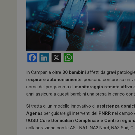
F
Li
X
W
a
n
h
In Campania oltre
30 bambini
affetti da gravi patologi
ce
ke
at
respirare autonomamente
, possono contare su un ve
b
dI
s
nome del programma di
monitoraggio remoto attivo 
o
n
A
anni assicura a questi bambini una presa in carico con
o
p
Si tratta di un modello innovativo di a
ssistenza domici
k
p
Agenas
per guidare gli interventi del
PNRR
nel campo de
U
OSD Cure Domiciliari Complesse e Centro regiona
collaborazione con le ASL NA1, NA2 Nord, NA3 Sud, Cas