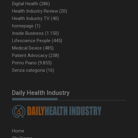
Digital Health
(286)
Health Industry Review
(20)
Health Industry TV
(40)
CookieScriptConsent
5 mesi 3
CookieScript
homepage
(1)
settimane
www.dailyhealthindustry.it
Inside Business
(1.150)
Lifescience People
(445)
Medical Device
(485)
Patient Advocacy
(258)
Primo Piano
(9.855)
Senza categoria
(16)
Daily Health Industry
Home
NOME
FORNITORE / DOMINIO
SCA