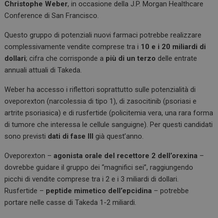
Christophe Weber
, in occasione della J.P. Morgan Healthcare
Conference di San Francisco.
Questo gruppo di potenziali nuovi farmaci potrebbe realizzare
complessivamente vendite comprese tra i
10 e i 20 miliardi di
dollari
; cifra che corrisponde a
più di un terzo
delle entrate
annuali attuali di Takeda.
Weber ha accesso i riflettori soprattutto sulle potenzialità di
oveporexton (narcolessia di tipo 1), di zasocitinib (psoriasi e
artrite psoriasica) e di rusfertide (policitemia vera, una rara forma
di tumore che interessa le cellule sanguigne). Per questi candidati
sono previsti
dati di fase III
già quest’anno.
Oveporexton –
agonista orale del recettore 2 dell’orexina
–
dovrebbe guidare il gruppo dei “magnifici sei”, raggiungendo
picchi di vendite comprese tra i 2 e i 3 miliardi di dollari.
Rusfertide –
peptide mimetico dell’epcidina
– potrebbe
portare nelle casse di Takeda 1-2 miliardi.