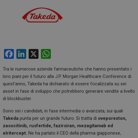
F
Li
X
W
a
n
h
Tra le numerose aziende farmaceutiche che hanno presentato i
ce
ke
at
loro piani per il futuro alla J.P. Morgan Healthcare Conference di
b
dI
s
quest’anno, Takeda ha dichiarato di essere focalizzata su sei
o
n
A
asset in fase di sviluppo che potrebbero generare vendite a livello
di blockbuster.
o
p
k
p
Sono sei i candidati, in fase intermedia o avanzata, sui quali
Takeda
punta per un grande futuro. Si tratta di
oveporexton,
zasocitinib, rusfertide, fazirsiran, mezagitamab ed
elritercept.
Ne ha parlato il CEO della pharma giapponese,