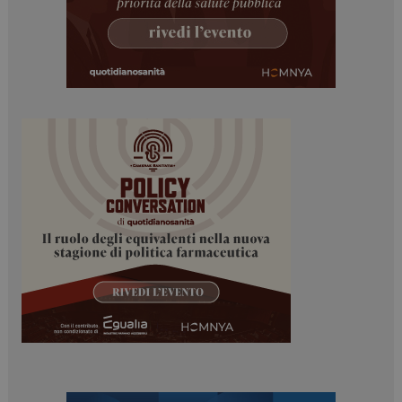
protette del sito. Il sito web non è in grado di
funzionare correttamente senza questi cookie.
NOME
FORNITORE / DOMINIO
SCADENZA
_ga
1 anno 1
Google LLC
mese
.dailyhealthindustry.it