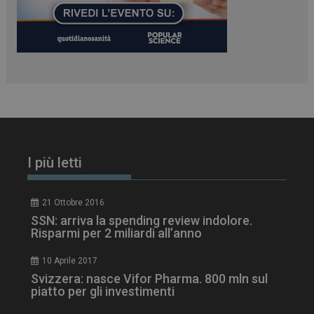
I più letti
21 Ottobre 2016
SSN: arriva la spending review indolore.
Risparmi per 2 miliardi all’anno
tracking-sites-
www.dailyhealthindustry.it
4
ironfish-session-id
settimane
2 giorni
10 Aprile 2017
Svizzera: nasce Vifor Pharma. 800 mln sul
piatto per gli investimenti