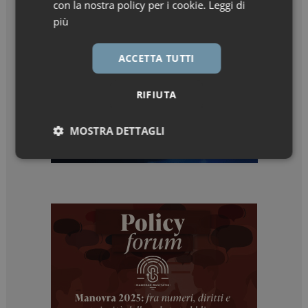
con la nostra policy per i cookie.
Leggi di
più
ACCETTA TUTTI
RIFIUTA
MOSTRA DETTAGLI
Necessari
Marketing
Necessari
Marketing
I cookie necessari contribuiscono a rendere fruibile il
sito web abilitandone funzionalità di base quali la
navigazione sulle pagine e l'accesso alle aree