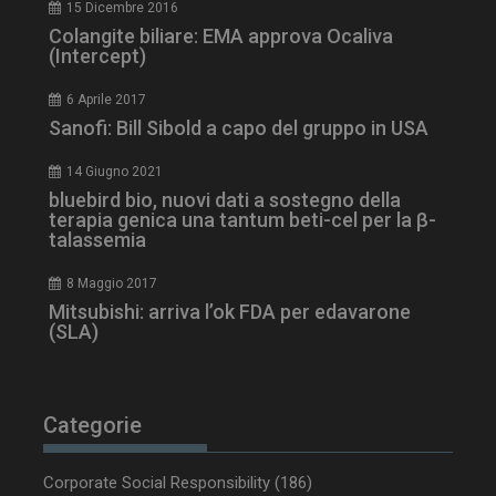
ARRAffinity
Sessione
Microsoft Corporation
15 Dicembre 2016
.www.dailyhealthindustry.it
Colangite biliare: EMA approva Ocaliva
(Intercept)
6 Aprile 2017
Sanofi: Bill Sibold a capo del gruppo in USA
14 Giugno 2021
bluebird bio, nuovi dati a sostegno della
terapia genica una tantum beti-cel per la β-
talassemia
8 Maggio 2017
Mitsubishi: arriva l’ok FDA per edavarone
(SLA)
_ga_Z2VT792F98
.dailyhealthindustry.it
1 anno 1
mese
Categorie
tracking-sites-
www.dailyhealthindustry.it
4
ironfish-tracking-
settimane
Corporate Social Responsibility
(186)
enable
2 giorni