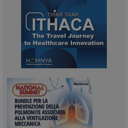
ARRAffinitySameSite
Sessione
Microsoft Corporation
.www.dailyhealthindustry.it
PHPSESSID
Sessione
PHP.net
www.dailyhealthindustry.it