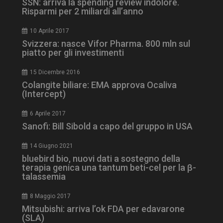
SSN: arriva la spending review indolore.
Risparmi per 2 miliardi all’anno
10 Aprile 2017
ARRAffinity
Sessione
Microsoft Corporation
Svizzera: nasce Vifor Pharma. 800 mln sul
.www.dailyhealthindustry.it
piatto per gli investimenti
15 Dicembre 2016
Colangite biliare: EMA approva Ocaliva
(Intercept)
6 Aprile 2017
Sanofi: Bill Sibold a capo del gruppo in USA
14 Giugno 2021
bluebird bio, nuovi dati a sostegno della
terapia genica una tantum beti-cel per la β-
talassemia
_ga_Z2VT792F98
.dailyhealthindustry.it
1 anno 1
mese
8 Maggio 2017
Mitsubishi: arriva l’ok FDA per edavarone
(SLA)