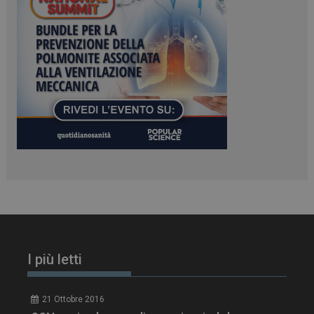
PHPSESSID
Sessione
PHP.net
www.dailyhealthindustry.it
I più letti
tracking-sites-
www.dailyhealthindustry.it
4
ironfish-session-id
settimane
21 Ottobre 2016
2 giorni