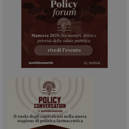
I cookie necessari contribuiscono a rendere fruibile il
sito web abilitandone funzionalità di base quali la
navigazione sulle pagine e l'accesso alle aree
protette del sito. Il sito web non è in grado di
funzionare correttamente senza questi cookie.
NOME
FORNITORE / DOMINIO
SCADENZA
_ga
1 anno 1
Google LLC
mese
.dailyhealthindustry.it