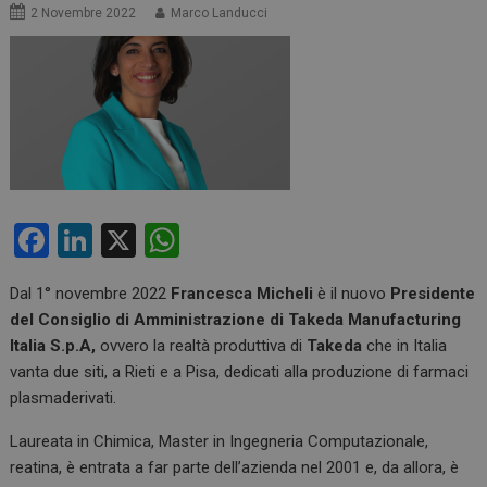
2 Novembre 2022
Marco Landucci
F
Li
X
W
a
n
h
Dal 1° novembre 2022
Francesca Micheli
è il nuovo
Presidente
ce
ke
at
del Consiglio di Amministrazione di Takeda Manufacturing
b
dI
s
Italia S.p.A,
ovvero la realtà produttiva di
Takeda
che in Italia
o
n
A
vanta due siti, a Rieti e a Pisa, dedicati alla produzione di farmaci
plasmaderivati.
o
p
k
p
Laureata in Chimica, Master in Ingegneria Computazionale,
reatina, è entrata a far parte dell’azienda nel 2001 e, da allora, è