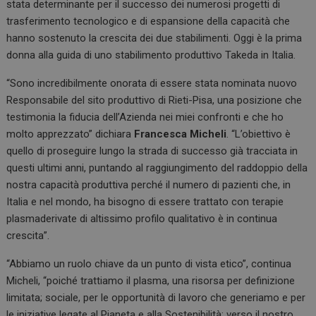
stata determinante per il successo dei numerosi progetti di
trasferimento tecnologico e di espansione della capacità che
hanno sostenuto la crescita dei due stabilimenti. Oggi è la prima
donna alla guida di uno stabilimento produttivo Takeda in Italia.
“Sono incredibilmente onorata di essere stata nominata nuovo
Responsabile del sito produttivo di Rieti-Pisa, una posizione che
testimonia la fiducia dell’Azienda nei miei confronti e che ho
molto apprezzato” dichiara
Francesca Micheli
. “L’obiettivo è
quello di proseguire lungo la strada di successo già tracciata in
questi ultimi anni, puntando al raggiungimento del raddoppio della
nostra capacità produttiva perché il numero di pazienti che, in
Italia e nel mondo, ha bisogno di essere trattato con terapie
plasmaderivate di altissimo profilo qualitativo è in continua
crescita”.
“Abbiamo un ruolo chiave da un punto di vista etico”, continua
Micheli, “poiché trattiamo il plasma, una risorsa per definizione
limitata; sociale, per le opportunità di lavoro che generiamo e per
le iniziative legate al Pianeta e alla Sostenibilità; verso il nostro