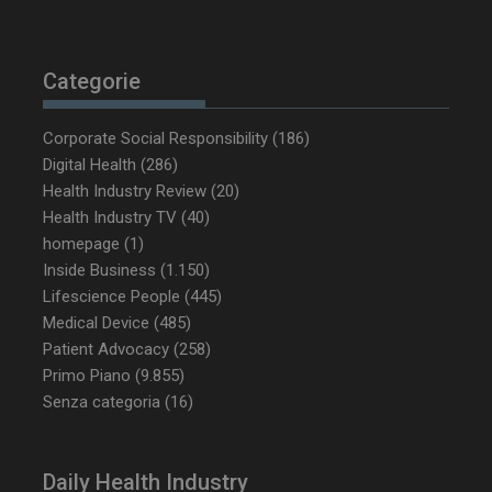
tracking-sites-
www.dailyhealthindustry.it
4
ironfish-tracking-
settimane
enable
2 giorni
Categorie
Corporate Social Responsibility
(186)
CookieScriptConsent
5 mesi 3
CookieScript
Digital Health
(286)
settimane
www.dailyhealthindustry.it
Health Industry Review
(20)
Health Industry TV
(40)
homepage
(1)
Inside Business
(1.150)
Lifescience People
(445)
Medical Device
(485)
Patient Advocacy
(258)
Primo Piano
(9.855)
Senza categoria
(16)
Daily Health Industry