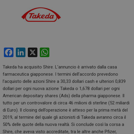
F
Li
X
W
a
n
h
Takeda ha acquisito Shire. L’annuncio è arrivato dalla casa
ce
ke
at
farmaceutica giapponese. I termini dell’accordo prevedono
b
dI
s
l’acquisto delle azioni Shire a 30,33 dollari cash e ulteriori 0,839
o
n
A
dollari per ogni nuova azione Takeda o 1,678 dollari per ogni
American depositary shares (Ads) della pharma giapponese. Il
o
p
tutto per un controvalore di circa 46 milioni di sterline (52 miliardi
k
p
di Euro). Il closing dell’operazione è atteso per la prima metà del
2019, al termine del quale gli azionisti di Takeda avranno circa il
50% delle quote della nuova realtà. Si conclude così la corsa a
Shire, che aveva visto accreditate, tra le altre anche Pfizer,