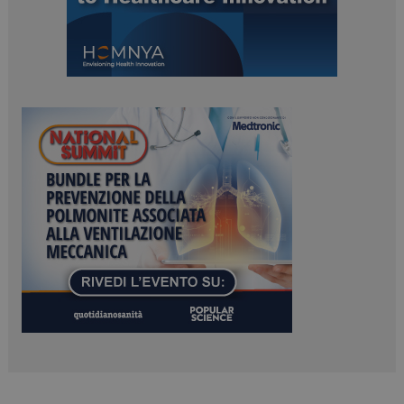
ARRAffinitySameSite
Sessione
Microsoft Corporation
.www.dailyhealthindustry.it