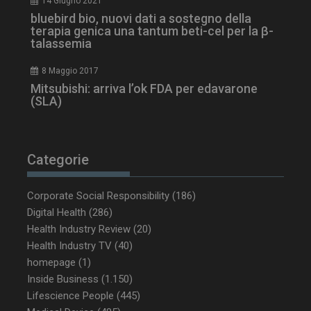
14 Giugno 2021
ironfish-session-id
settimane
2 giorni
bluebird bio, nuovi dati a sostegno della
terapia genica una tantum beti-cel per la β-
talassemia
ARRAffinity
Sessione
8 Maggio 2017
Microsoft Corporation
.www.dailyhealthindustry.it
Mitsubishi: arriva l’ok FDA per edavarone
(SLA)
Categorie
Corporate Social Responsibility
(186)
Digital Health
(286)
Health Industry Review
(20)
Health Industry TV
(40)
homepage
(1)
_ga_Z2VT792F98
.dailyhealthindustry.it
1 anno 1
Inside Business
(1.150)
mese
Lifescience People
(445)