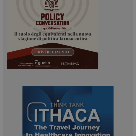
Necessari
Marketing
I cookie necessari contribuiscono a rendere fruibile il
sito web abilitandone funzionalità di base quali la
navigazione sulle pagine e l'accesso alle aree
protette del sito. Il sito web non è in grado di
funzionare correttamente senza questi cookie.
NOME
FORNITORE / DOMINIO
SCADENZA
_ga
1 anno 1
Google LLC
mese
.dailyhealthindustry.it