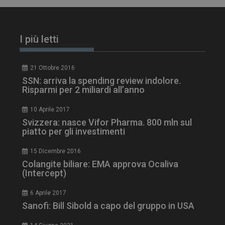
PHPSESSID
Sessione
PHP.net
I più letti
www.dailyhealthindustry.it
21 Ottobre 2016
SSN: arriva la spending review indolore.
Risparmi per 2 miliardi all’anno
10 Aprile 2017
Svizzera: nasce Vifor Pharma. 800 mln sul
piatto per gli investimenti
15 Dicembre 2016
Colangite biliare: EMA approva Ocaliva
(Intercept)
6 Aprile 2017
Sanofi: Bill Sibold a capo del gruppo in USA
tracking-sites-
www.dailyhealthindustry.it
4