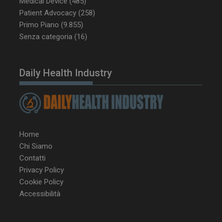
Medical Device
(485)
Patient Advocacy
(258)
Primo Piano
(9.855)
tracking-sites-
www.dailyhealthindustry.it
4
Senza categoria
(16)
ironfish-tracking-
settimane
enable
2 giorni
Daily Health Industry
CookieScriptConsent
5 mesi 3
CookieScript
settimane
www.dailyhealthindustry.it
Home
Chi Siamo
Contatti
Privacy Policy
Cookie Policy
Accessibilità