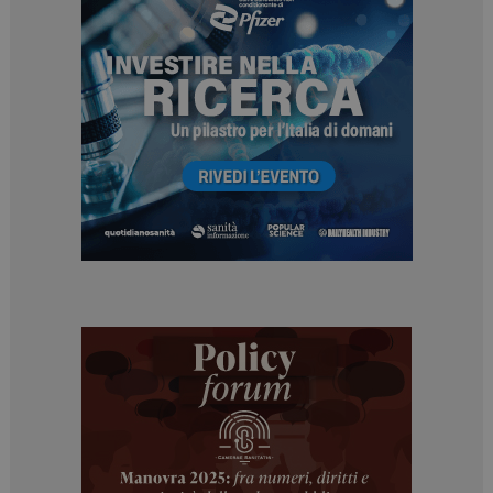
tracking-sites-
www.dailyhealthindustry.it
4
ironfish-session-id
settimane
2 giorni