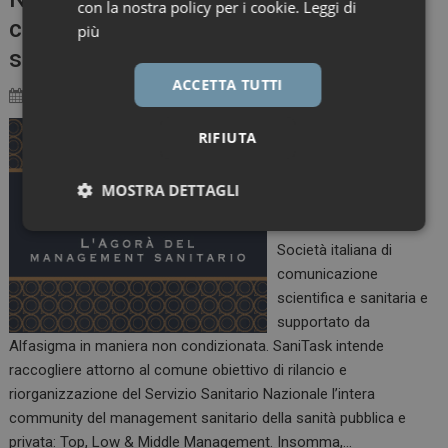
con la nostra policy per i cookie.
Leggi di
community del management della
più
sanità italiana
ACCETTA TUTTI
20 Gennaio 2021
Marzia Caposio
È online SaniTask
RIFIUTA
(www.sanitask.it) il
primo video-portale
MOSTRA DETTAGLI
della sanità italiana
realizzato da Sics –
Necessari
Marketing
Società italiana di
comunicazione
scientifica e sanitaria e
supportato da
Alfasigma in maniera non condizionata. SaniTask intende
raccogliere attorno al comune obiettivo di rilancio e
Necessari
Marketing
riorganizzazione del Servizio Sanitario Nazionale l’intera
I cookie necessari contribuiscono a rendere fruibile il
community del management sanitario della sanità pubblica e
sito web abilitandone funzionalità di base quali la
privata: Top, Low & Middle Management. Insomma,…
navigazione sulle pagine e l'accesso alle aree