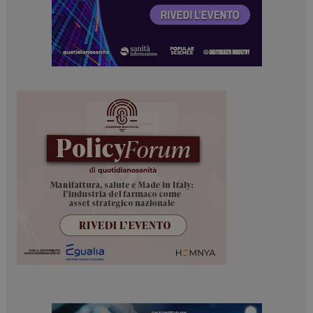
ARRAffinitySameSite
Sessione
Microsoft Corporation
.www.dailyhealthindustry.it
PHPSESSID
Sessione
PHP.net
www.dailyhealthindustry.it