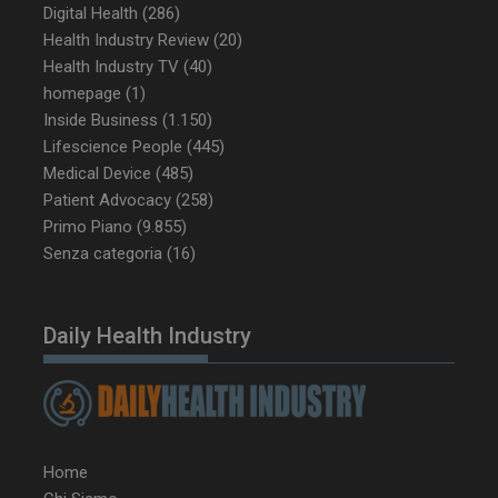
Digital Health
(286)
Health Industry Review
(20)
VISITOR_INFO1_LIVE
5 m
Google LLC
sett
.youtube.com
Health Industry TV
(40)
homepage
(1)
Inside Business
(1.150)
Lifescience People
(445)
Medical Device
(485)
Patient Advocacy
(258)
Primo Piano
(9.855)
Senza categoria
(16)
Daily Health Industry
Home