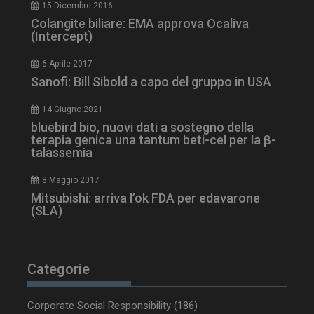
15 Dicembre 2016
Colangite biliare: EMA approva Ocaliva
(Intercept)
6 Aprile 2017
VISITOR_PRIVACY_METADATA
5 m
YouTube
Sanofi: Bill Sibold a capo del gruppo in USA
sett
.youtube.com
14 Giugno 2021
bluebird bio, nuovi dati a sostegno della
terapia genica una tantum beti-cel per la β-
talassemia
8 Maggio 2017
Mitsubishi: arriva l’ok FDA per edavarone
(SLA)
Categorie
YSC
Ses
Google LLC
.youtube.com
Corporate Social Responsibility
(186)