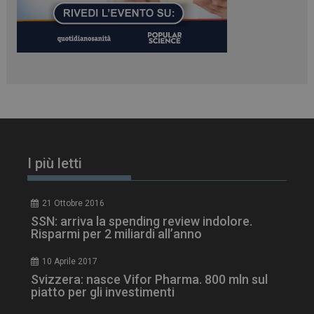
__Secure-ROLLOUT_TOKEN
.youtube.com
5 m
sett
tracking-sites-ironfish-
www.dailyhealthindustry.it
tracking-named-enable
sett
2 g
I più letti
21 Ottobre 2016
__Secure-YNID
.youtube.com
5 m
SSN: arriva la spending review indolore.
sett
Risparmi per 2 miliardi all’anno
10 Aprile 2017
Svizzera: nasce Vifor Pharma. 800 mln sul
piatto per gli investimenti