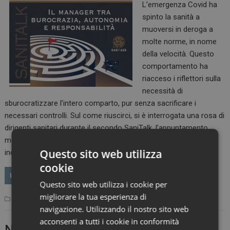
L’emergenza Covid ha
spinto la sanità a
muoversi in deroga a
molte norme, in nome
della velocità. Questo
comportamento ha
riacceso i riflettori sulla
necessità di
sburocratizzare l’intero comparto, pur senza sacrificare i
necessari controlli. Sul come riuscirci, si è interrogata una rosa di
dirigenti sanitari durante il secondo SaniTalk, l’appuntamento
mensile di SaniTask, l’iniziativa editoriale di Sics sostenuta
Questo sito web utilizza
incondizionatamente…
cookie
LEGGI
Questo sito web utilizza i cookie per
migliorare la tua esperienza di
Primo Piano
sanitask
Leave a comment
navigazione. Utilizzando il nostro sito web
acconsenti a tutti i cookie in conformità
Nasce SaniTask, primo hub per la