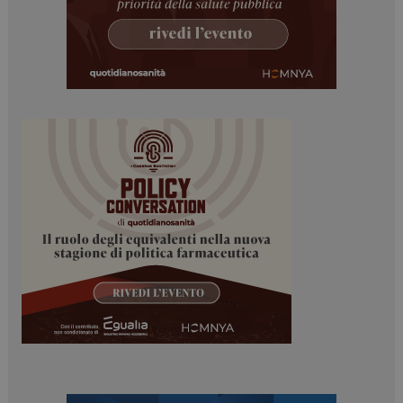
ARRAffinity
Sessione
Microsoft Corporation
.www.dailyhealthindustry.it
_ga_Z2VT792F98
.dailyhealthindustry.it
1 anno 1
mese
tracking-sites-
www.dailyhealthindustry.it
4
ironfish-tracking-
settimane
enable
2 giorni