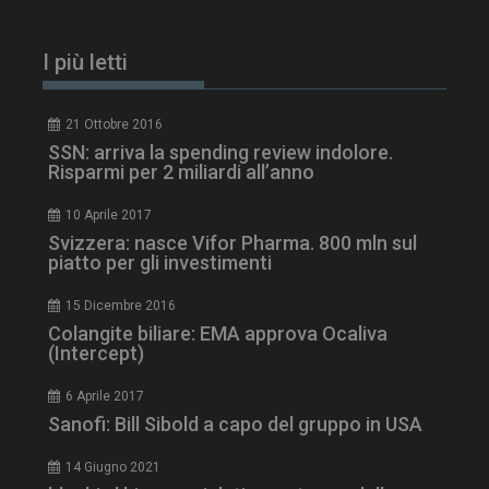
I più letti
21 Ottobre 2016
SSN: arriva la spending review indolore.
Risparmi per 2 miliardi all’anno
10 Aprile 2017
Svizzera: nasce Vifor Pharma. 800 mln sul
piatto per gli investimenti
ARRAffinitySameSite
Sessione
Microsoft Corporation
15 Dicembre 2016
.www.dailyhealthindustry.it
Colangite biliare: EMA approva Ocaliva
(Intercept)
6 Aprile 2017
Sanofi: Bill Sibold a capo del gruppo in USA
14 Giugno 2021