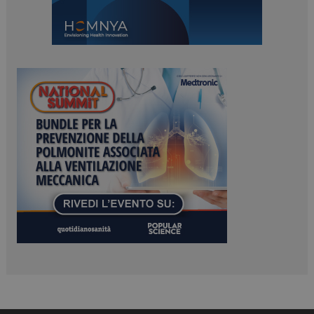
Necessari
Marketing
I cookie necessari contribuiscono a rendere fruibile il
sito web abilitandone funzionalità di base quali la
navigazione sulle pagine e l'accesso alle aree
protette del sito. Il sito web non è in grado di
funzionare correttamente senza questi cookie.
NOME
FORNITORE / DOMINIO
SCADENZA
_ga
1 anno 1
Google LLC
mese
.dailyhealthindustry.it