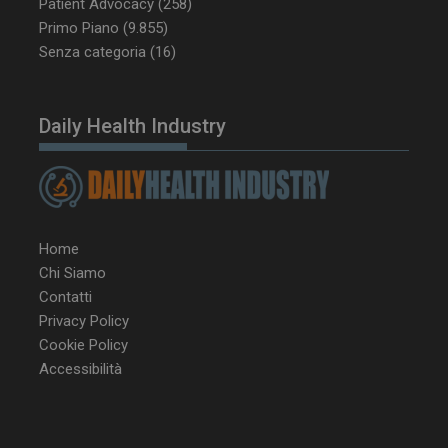
Patient Advocacy
(258)
Primo Piano
(9.855)
tracking-sites-
www.dailyhealthindustry.it
4
ironfish-session-id
settimane
Senza categoria
(16)
2 giorni
Daily Health Industry
ARRAffinity
Sessione
Microsoft Corporation
.www.dailyhealthindustry.it
Home
Chi Siamo
Contatti
Privacy Policy
Cookie Policy
Accessibilità
_ga_Z2VT792F98
.dailyhealthindustry.it
1 anno 1