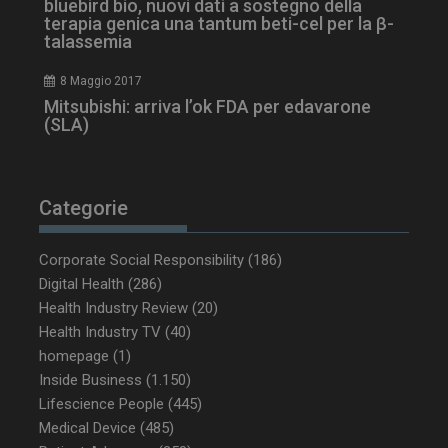
bluebird bio, nuovi dati a sostegno della
terapia genica una tantum beti-cel per la β-
talassemia
8 Maggio 2017
Mitsubishi: arriva l’ok FDA per edavarone
PHPSESSID
Sessione
PHP.net
(SLA)
www.dailyhealthindustry.it
Categorie
Corporate Social Responsibility
(186)
Digital Health
(286)
Health Industry Review
(20)
Health Industry TV
(40)
homepage
(1)
Inside Business
(1.150)
Lifescience People
(445)
Medical Device
(485)