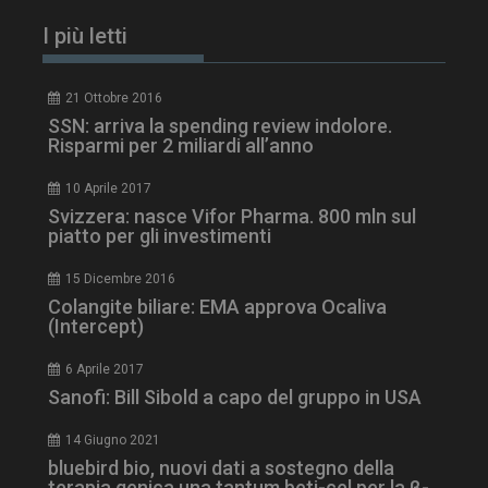
I più letti
21 Ottobre 2016
SSN: arriva la spending review indolore.
Risparmi per 2 miliardi all’anno
10 Aprile 2017
Svizzera: nasce Vifor Pharma. 800 mln sul
piatto per gli investimenti
15 Dicembre 2016
ARRAffinitySameSite
Sessione
Microsoft Corporation
Colangite biliare: EMA approva Ocaliva
.www.dailyhealthindustry.it
(Intercept)
6 Aprile 2017
Sanofi: Bill Sibold a capo del gruppo in USA
14 Giugno 2021
bluebird bio, nuovi dati a sostegno della
terapia genica una tantum beti-cel per la β-