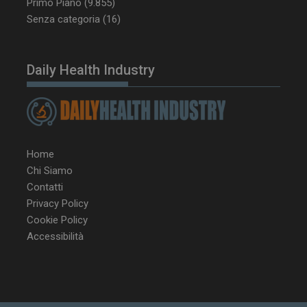
Primo Piano
(9.855)
tracking-sites-
www.dailyhealthindustry.it
4
Senza categoria
(16)
ironfish-session-id
settimane
2 giorni
Daily Health Industry
ARRAffinity
Sessione
Microsoft Corporation
.www.dailyhealthindustry.it
Home
Chi Siamo
Contatti
Privacy Policy
Cookie Policy
Accessibilità
_ga_Z2VT792F98
.dailyhealthindustry.it
1 anno 1
mese