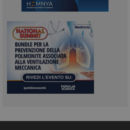
Necessari
Marketing
I cookie necessari contribuiscono a rendere fruibile il
sito web abilitandone funzionalità di base quali la
navigazione sulle pagine e l'accesso alle aree
protette del sito. Il sito web non è in grado di
funzionare correttamente senza questi cookie.
NOME
FORNITORE / DOMINIO
SCADENZA
_ga
1 anno 1
Google LLC
mese
.dailyhealthindustry.it