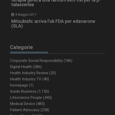
talassemia
8 Maggio 2017
Mitsubishi: arriva l’ok FDA per edavarone
(SLA)
PHPSESSID
Sessione
PHP.net
www.dailyhealthindustry.it
Categorie
Corporate Social Responsibility
(186)
Digital Health
(286)
Health Industry Review
(20)
Health Industry TV
(40)
homepage
(1)
Inside Business
(1.150)
Lifescience People
(445)
Medical Device
(485)
Patient Advocacy
(258)