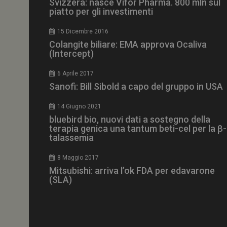
Svizzera: nasce Vifor Pharma. 800 mln sul
piatto per gli investimenti
15 Dicembre 2016
Colangite biliare: EMA approva Ocaliva
(Intercept)
NOME
__Secure-ROLLOU
6 Aprile 2017
Sanofi: Bill Sibold a capo del gruppo in USA
tracking-sites-ironf
tracking-named-en
14 Giugno 2021
bluebird bio, nuovi dati a sostegno della
__Secure-YNID
terapia genica una tantum beti-cel per la β-
talassemia
8 Maggio 2017
Mitsubishi: arriva l’ok FDA per edavarone
VISITOR_PRIVACY_
(SLA)