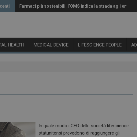
centi
Farmaci più sostenibili, l’OMS indica la strada agli enti re
Vaccini anti-Covid, il CHMP raccomanda l’aggiornamento 
ITAL HEALTH
MEDICAL DEVICE
LIFESCIENCE PEOPLE
A
In quale modo i CEO delle società lifescience
statunitensi prevedono di raggiungere gli