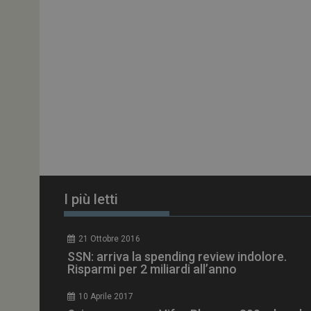
PHPSESSID
tracking-sites-
ironfish-session-id
ARRAffinity
I più letti
_ga_Z2VT792F98
21 Ottobre 2016
SSN: arriva la spending review indolore.
tracking-sites-
Risparmi per 2 miliardi all’anno
ironfish-tracking-
enable
10 Aprile 2017
CookieScriptConse