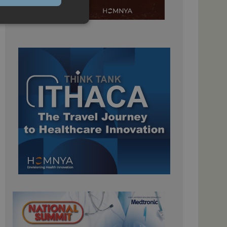
igazione sulle pagine
kie.
 Google Universal
nificativo del
tilizzato da Google.
stinguere utenti
o in modo casuale
uso in ogni richiesta
colare i dati di
apporti di analisi dei
ome piattaforma di