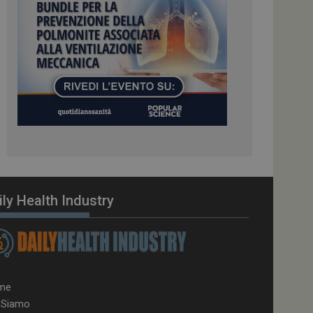
el carico, questo
una sessione di
e gestite dallo
te sul linguaggio
erico utilizzato per
tente. Normalmente è
 il modo in cui
er il sito, ma un
di accesso per un
cazione per
 visitatore.
i Web eseguiti sulla
e utilizzato per il
i che le richieste
ily Health Industry
stradate allo stesso
zione.
gle Analytics per
azione per abilitare
me
 Siamo
vizio Cookie-