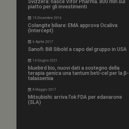
Svizzera: nasce Vifor Pharma. 800 mln sul
piatto per gli investimenti
15 Dicembre 2016
Colangite biliare: EMA approva Ocaliva
(Intercept)
NOME
__Secure-ROLLOU
6 Aprile 2017
Sanofi: Bill Sibold a capo del gruppo in USA
tracking-sites-ironf
tracking-named-en
14 Giugno 2021
bluebird bio, nuovi dati a sostegno della
__Secure-YNID
terapia genica una tantum beti-cel per la β-
talassemia
8 Maggio 2017
Mitsubishi: arriva l’ok FDA per edavarone
VISITOR_PRIVACY_
(SLA)