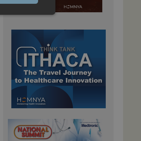
igazione sulle pagine
kie.
 Google Universal
nificativo del
tilizzato da Google.
stinguere utenti
o in modo casuale
uso in ogni richiesta
colare i dati di
apporti di analisi dei
ome piattaforma di