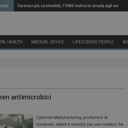
centi
Farmaci più sostenibili, l’OMS indica la strada agli enti reg
Vaccini anti-Covid, il CHMP raccomanda l’aggiornamento 
ITAL HEALTH
MEDICAL DEVICE
LIFESCIENCE PEOPLE
A
en antimicrobici
Cybernet Manufacturing, produttore di
computer, tablet e monitor per uso medico, ha