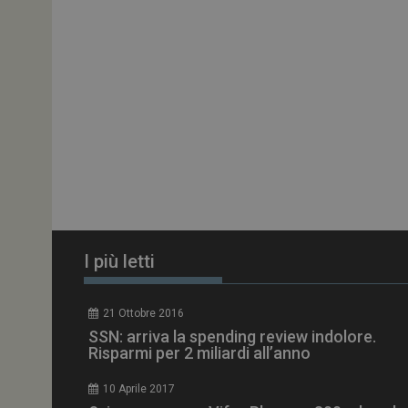
PHPSESSID
tracking-sites-
ironfish-session-id
ARRAffinity
I più letti
_ga_Z2VT792F98
21 Ottobre 2016
SSN: arriva la spending review indolore.
tracking-sites-
Risparmi per 2 miliardi all’anno
ironfish-tracking-
enable
10 Aprile 2017
CookieScriptConse