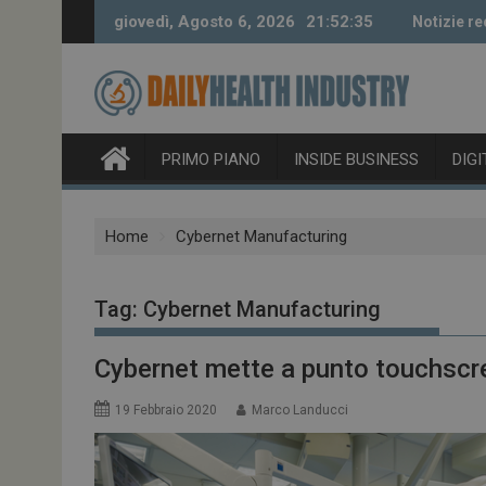
Skip
giovedì, Agosto 6, 2026
21:52:36
Notizie re
to
content
PRIMO PIANO
INSIDE BUSINESS
DIG
Home
Cybernet Manufacturing
Tag:
Cybernet Manufacturing
Cybernet mette a punto touchscre
19 Febbraio 2020
Marco Landucci