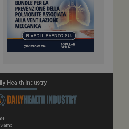
el carico, questo
una sessione di
e gestite dallo
te sul linguaggio
erico utilizzato per
tente. Normalmente è
 il modo in cui
er il sito, ma un
di accesso per un
cazione per
 visitatore.
i Web eseguiti sulla
e utilizzato per il
i che le richieste
ily Health Industry
stradate allo stesso
zione.
gle Analytics per
azione per abilitare
me
 Siamo
vizio Cookie-