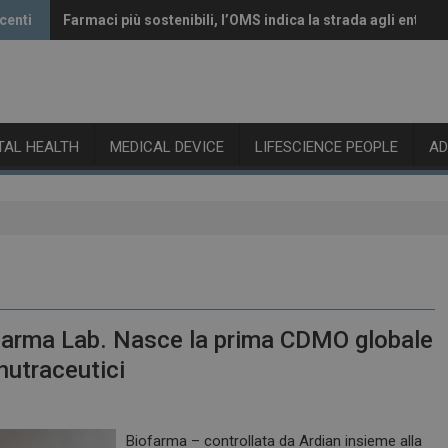
centi
Farmaci più sostenibili, l’OMS indica la strada agli enti re
Vaccini anti-Covid, il CHMP raccomanda l’aggiornamento 
ITAL HEALTH
MEDICAL DEVICE
LIFESCIENCE PEOPLE
A
harma Lab. Nasce la prima CDMO globale
nutraceutici
Biofarma – controllata da Ardian insieme alla