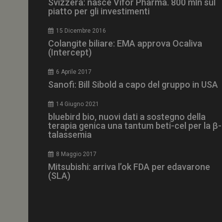
Svizzera: nasce Vifor Pharma. 800 mln sul
piatto per gli investimenti
15 Dicembre 2016
Colangite biliare: EMA approva Ocaliva
(Intercept)
NOME
__Secure-ROLLOU
6 Aprile 2017
Sanofi: Bill Sibold a capo del gruppo in USA
tracking-sites-ironf
tracking-named-en
14 Giugno 2021
bluebird bio, nuovi dati a sostegno della
__Secure-YNID
terapia genica una tantum beti-cel per la β-
talassemia
8 Maggio 2017
Mitsubishi: arriva l’ok FDA per edavarone
VISITOR_PRIVACY_
(SLA)