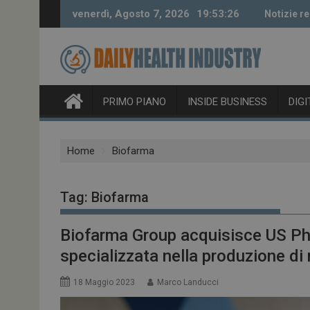
Skip
venerdì, Agosto 7, 2026
19:53:27
Notizie re
to
content
PRIMO PIANO
INSIDE BUSINESS
DIG
Home
Biofarma
Tag:
Biofarma
Biofarma Group acquisisce US P
specializzata nella produzione di 
18 Maggio 2023
Marco Landucci