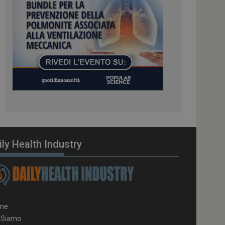
el carico, questo
una sessione di
e gestite dallo
te sul linguaggio
erico utilizzato per
tente. Normalmente è
 il modo in cui
er il sito, ma un
di accesso per un
cazione per
 visitatore.
i Web eseguiti sulla
e utilizzato per il
i che le richieste
ily Health Industry
stradate allo stesso
zione.
gle Analytics per
azione per abilitare
me
 Siamo
vizio Cookie-