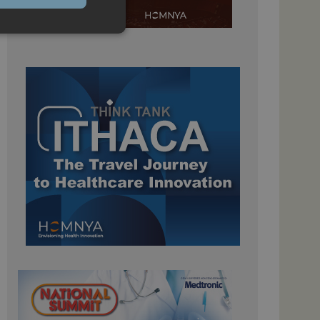
igazione sulle pagine
kie.
 Google Universal
nificativo del
tilizzato da Google.
stinguere utenti
o in modo casuale
uso in ogni richiesta
colare i dati di
apporti di analisi dei
ome piattaforma di