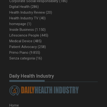
Corporate Social Responsibility
(186)
Digital Health
(286)
Health Industry Review
(20)
Health Industry TV
(40)
_ga_Z2VT792F98
.dailyhealthindustry.it
1 anno 1
mese
homepage
(1)
Inside Business
(1.150)
Lifescience People
(445)
Medical Device
(485)
Patient Advocacy
(258)
tracking-sites-
www.dailyhealthindustry.it
4
ironfish-tracking-
settimane
Primo Piano
(9.855)
enable
2 giorni
Senza categoria
(16)
CookieScriptConsent
5 mesi 3
CookieScript
Daily Health Industry
settimane
www.dailyhealthindustry.it
Home