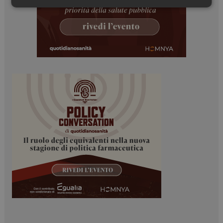
Necessari
Marketing
Necessari
Marketing
I cookie necessari contribuiscono a rendere fruibile il
sito web abilitandone funzionalità di base quali la
navigazione sulle pagine e l'accesso alle aree
protette del sito. Il sito web non è in grado di
funzionare correttamente senza questi cookie.
NOME
FORNITORE / DOMINIO
SCADENZA
_ga
1 anno 1
Google LLC
mese
.dailyhealthindustry.it