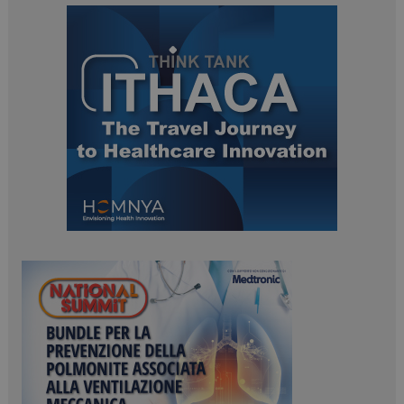
ARRAffinitySameSite
Sessione
Microsoft Corporation
.www.dailyhealthindustry.it