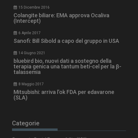
15 Dicembre 2016
Colangite biliare: EMA approva Ocaliva
(Intercept)
6 Aprile 2017
tracking-sites-
www.dailyhealthindustry.it
4
Sanofi: Bill Sibold a capo del gruppo in USA
ironfish-session-id
settimane
2 giorni
14 Giugno 2021
bluebird bio, nuovi dati a sostegno della
terapia genica una tantum beti-cel per la β-
talassemia
ARRAffinity
Sessione
Microsoft Corporation
.www.dailyhealthindustry.it
8 Maggio 2017
Mitsubishi: arriva l’ok FDA per edavarone
(SLA)
Categorie