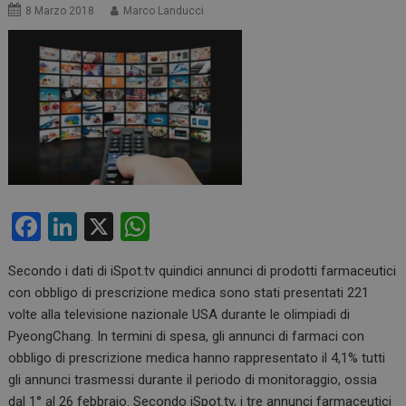
8 Marzo 2018
Marco Landucci
F
Li
X
W
a
n
h
Secondo i dati di iSpot.tv quindici annunci di prodotti farmaceutici
ce
ke
at
con obbligo di prescrizione medica sono stati presentati 221
b
dI
s
volte alla televisione nazionale USA durante le olimpiadi di
o
n
A
PyeongChang. In termini di spesa, gli annunci di farmaci con
obbligo di prescrizione medica hanno rappresentato il 4,1% tutti
o
p
gli annunci trasmessi durante il periodo di monitoraggio, ossia
k
p
dal 1° al 26 febbraio. Secondo iSpot.tv, i tre annunci farmaceutici