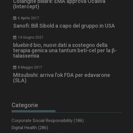
Colangite biliare: EMA approva Ocaliva
.www.dailyhealthindustry.it
(Intercept)
6 Aprile 2017
Sanofi: Bill Sibold a capo del gruppo in USA
14 Giugno 2021
bluebird bio, nuovi dati a sostegno della
terapia genica una tantum beti-cel per la β-
talassemia
8 Maggio 2017
Mitsubishi: arriva l’ok FDA per edavarone
(SLA)
_ga_Z2VT792F98
.dailyhealthindustry.it
1 anno 1
mese
Categorie
tracking-sites-
www.dailyhealthindustry.it
4
Corporate Social Responsibility
(186)
ironfish-tracking-
settimane
enable
2 giorni
Digital Health
(286)