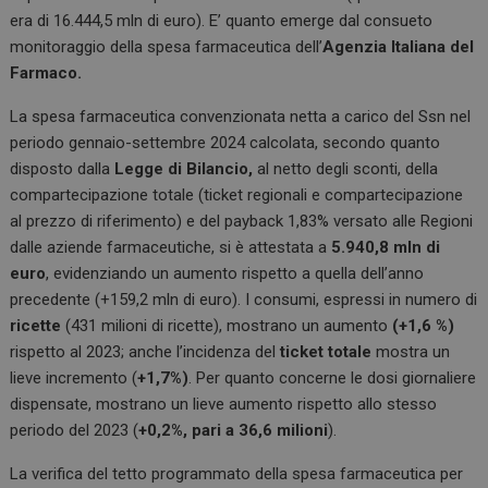
era di 16.444,5 mln di euro). E’ quanto emerge dal consueto
monitoraggio della spesa farmaceutica dell’
Agenzia Italiana del
Farmaco.
La spesa farmaceutica convenzionata netta a carico del Ssn nel
periodo gennaio-settembre 2024 calcolata, secondo quanto
disposto dalla
Legge di Bilancio,
al netto degli sconti, della
compartecipazione totale (ticket regionali e compartecipazione
al prezzo di riferimento) e del payback 1,83% versato alle Regioni
dalle aziende farmaceutiche, si è attestata a
5.940,8 mln di
euro
, evidenziando un aumento rispetto a quella dell’anno
precedente (+159,2 mln di euro). I consumi, espressi in numero di
ricette
(431 milioni di ricette), mostrano un aumento
(+1,6 %)
rispetto al 2023; anche l’incidenza del
ticket totale
mostra un
lieve incremento (
+1,7%)
. Per quanto concerne le dosi giornaliere
dispensate, mostrano un lieve aumento rispetto allo stesso
periodo del 2023 (
+0,2%, pari a 36,6 milioni
).
La verifica del tetto programmato della spesa farmaceutica per