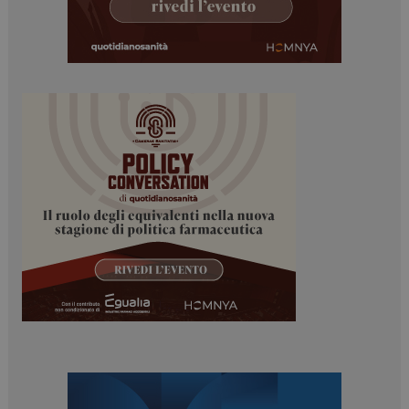
funzionare correttamente senza questi cookie.
NOME
FORNITORE / DOMINIO
SCADENZA
_ga
1 anno 1
Google LLC
mese
.dailyhealthindustry.it