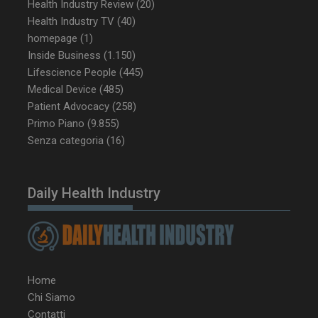
Health Industry Review
(20)
Health Industry TV
(40)
homepage
(1)
CookieScriptConsent
5 mesi 3
CookieScript
Inside Business
(1.150)
settimane
www.dailyhealthindustry.it
Lifescience People
(445)
Medical Device
(485)
Patient Advocacy
(258)
Primo Piano
(9.855)
Senza categoria
(16)
Daily Health Industry
Home
Chi Siamo
NOME
FORNITORE / DOMINIO
SCA
Contatti