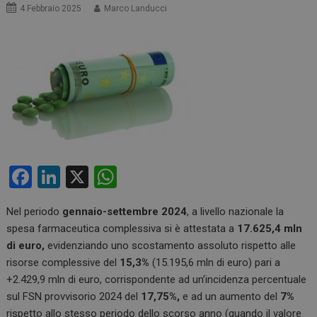
4 Febbraio 2025
Marco Landucci
F
Li
X
W
a
n
h
Nel periodo
gennaio-settembre 2024
, a livello nazionale la
ce
ke
at
spesa farmaceutica complessiva si è attestata a
17.625,4 mln
b
dI
s
di euro,
evidenziando uno scostamento assoluto rispetto alle
o
n
A
risorse complessive del
15,3%
(15.195,6 mln di euro) pari a
+2.429,9 mln di euro, corrispondente ad un’incidenza percentuale
o
p
sul FSN provvisorio 2024 del
17,75%,
e ad un aumento del
7%
k
p
rispetto allo stesso periodo dello scorso anno (quando il valore