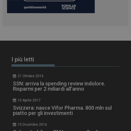
I più letti
21 Ottobre 2016
SSN: arriva la spending review indolore.
Risparmi per 2 miliardi all’anno
tracking-sites-
www.dailyhealthindustry.it
4
ironfish-session-id
settimane
10 Aprile 2017
2 giorni
Svizzera: nasce Vifor Pharma. 800 mln sul
piatto per gli investimenti
15 Dicembre 2016
ARRAffinity
Sessione
Microsoft Corporation