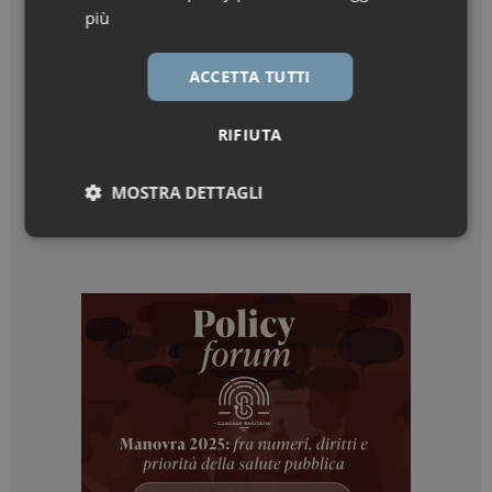
più
ACCETTA TUTTI
RIFIUTA
MOSTRA DETTAGLI
Necessari
Marketing
Necessari
Marketing
I cookie necessari contribuiscono a rendere fruibile il
sito web abilitandone funzionalità di base quali la
navigazione sulle pagine e l'accesso alle aree
protette del sito. Il sito web non è in grado di