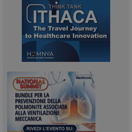
ARRAffinitySameSite
Sessione
Microsoft Corporation
.www.dailyhealthindustry.it
PHPSESSID
Sessione
PHP.net
www.dailyhealthindustry.it