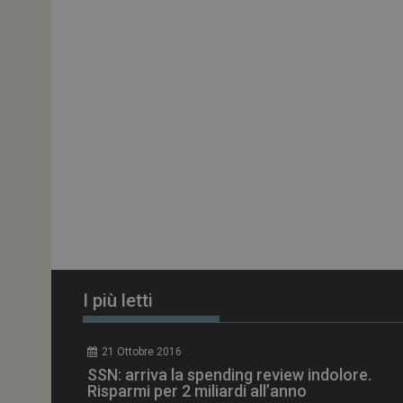
ARRAffinitySameSit
PHPSESSID
tracking-sites-
ironfish-session-id
ARRAffinity
I più letti
_ga_Z2VT792F98
21 Ottobre 2016
tracking-sites-
SSN: arriva la spending review indolore.
ironfish-tracking-
enable
Risparmi per 2 miliardi all’anno