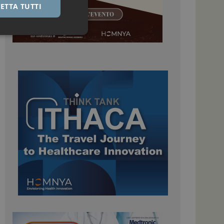
ETTA TUTTI
igazione sulle pagine
kie.
 Google Universal
nificativo del
tilizzato da Google.
stinguere utenti
o in modo casuale
uso in ogni richiesta
colare i dati di
apporti di analisi dei