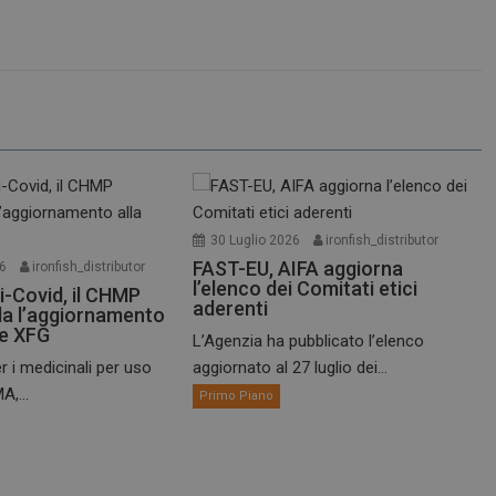
30 Luglio 2026
ironfish_distributor
FAST-EU, AIFA aggiorna
26
ironfish_distributor
l’elenco dei Comitati etici
i-Covid, il CHMP
aderenti
a l’aggiornamento
te XFG
L’Agenzia ha pubblicato l’elenco
r i medicinali per uso
aggiornato al 27 luglio dei...
A,...
Primo Piano