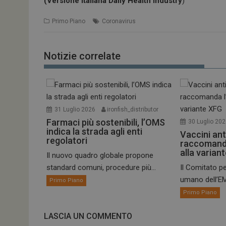
(Versione italiana Daily Health Industry
)
Primo Piano
Coronavirus
Notizie correlate
31 Luglio 2026
ironfish_distributor
Farmaci più sostenibili, l’OMS
30 Luglio 20
indica la strada agli enti
Vaccini ant
regolatori
raccomand
alla varian
Il nuovo quadro globale propone
standard comuni, procedure più...
Il Comitato pe
umano dell’EM
Primo Piano
Primo Piano
LASCIA UN COMMENTO