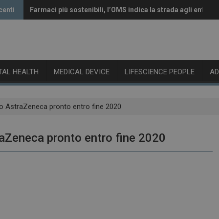
centi
Farmaci più sostenibili, l’OMS indica la strada agli enti reg
Vaccini anti-Covid, il CHMP raccomanda l’aggiornamento 
ITAL HEALTH
MEDICAL DEVICE
LIFESCIENCE PEOPLE
A
no AstraZeneca pronto entro fine 2020
raZeneca pronto entro fine 2020