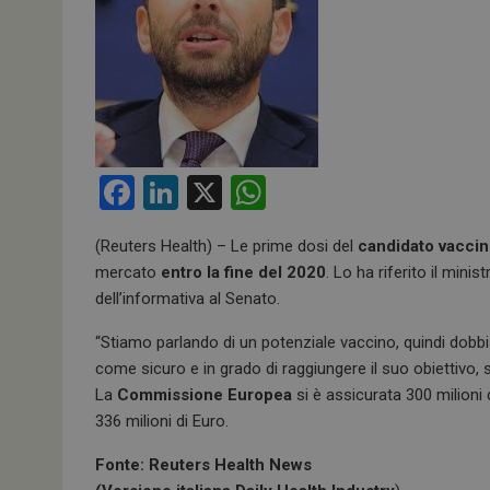
F
Li
X
W
a
n
h
(Reuters Health) – Le prime dosi del
candidato vaccin
ce
ke
at
mercato
entro la fine del 2020
. Lo ha riferito il min
b
dI
s
dell’informativa al Senato.
o
n
A
“Stiamo parlando di un potenziale vaccino, quindi do
o
p
come sicuro e in grado di raggiungere il suo obiettivo, sa
k
p
La
Commissione Europea
si è assicurata 300 milioni
336 milioni di Euro.
Fonte: Reuters Health News