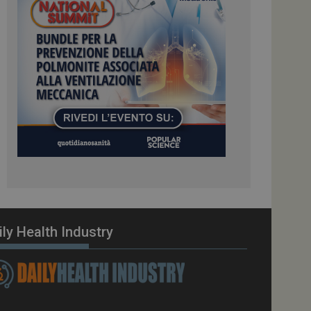
ome piattaforma di
el carico, questo
una sessione di
e gestite dallo
te sul linguaggio
erico utilizzato per
tente. Normalmente è
 il modo in cui
er il sito, ma un
di accesso per un
cazione per
 visitatore.
i Web eseguiti sulla
e utilizzato per il
i che le richieste
stradate allo stesso
ily Health Industry
zione.
gle Analytics per
azione per abilitare