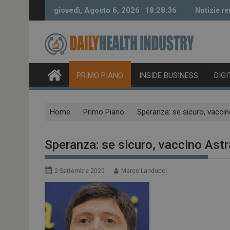
Skip
giovedì, Agosto 6, 2026
18:28:37
Notizie re
to
content
PRIMO PIANO
INSIDE BUSINESS
DIG
Home
Primo Piano
Speranza: se sicuro, vacci
Speranza: se sicuro, vaccino Ast
2 Settembre 2020
Marco Landucci