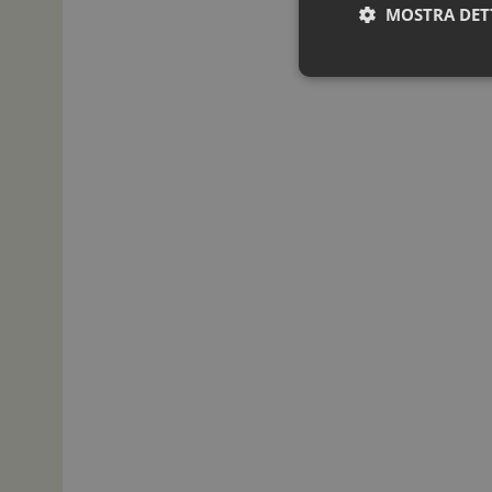
MOSTRA DET
I cookie necessari con
e l'accesso alle aree 
NOME
_ga