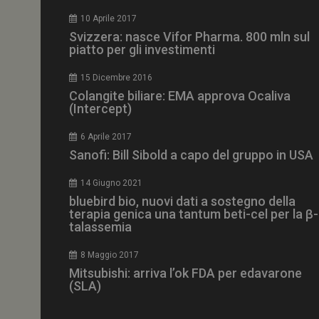
CookieScriptConse
10 Aprile 2017
Svizzera: nasce Vifor Pharma. 800 mln sul
piatto per gli investimenti
15 Dicembre 2016
NOME
Colangite biliare: EMA approva Ocaliva
(Intercept)
__Secure-ROLLOU
6 Aprile 2017
Sanofi: Bill Sibold a capo del gruppo in USA
tracking-sites-ironf
tracking-named-en
14 Giugno 2021
__Secure-YNID
bluebird bio, nuovi dati a sostegno della
terapia genica una tantum beti-cel per la β-
talassemia
8 Maggio 2017
VISITOR_PRIVACY_
Mitsubishi: arriva l’ok FDA per edavarone
(SLA)