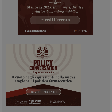
sito web abilitandone funzionalità di base quali la
navigazione sulle pagine e l'accesso alle aree
protette del sito. Il sito web non è in grado di
funzionare correttamente senza questi cookie.
NOME
FORNITORE / DOMINIO
SCADENZA
_ga
1 anno 1
Google LLC
mese
.dailyhealthindustry.it