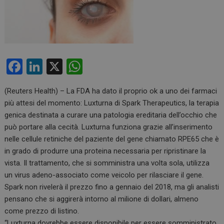
F
Li
X
W
a
n
h
(Reuters Health) – La FDA ha dato il proprio ok a uno dei farmaci
ce
ke
at
più attesi del momento: Luxturna di Spark Therapeutics, la terapia
b
dI
s
genica destinata a curare una patologia ereditaria dell’occhio che
o
n
A
può portare alla cecità. Luxturna funziona grazie all’inserimento
nelle cellule retiniche del paziente del gene chiamato RPE65 che è
o
p
in grado di produrre una proteina necessaria per ripristinare la
k
p
vista. Il trattamento, che si somministra una volta sola, utilizza
un virus adeno-associato come veicolo per rilasciare il gene.
Spark non rivelerà il prezzo fino a gennaio del 2018, ma gli analisti
pensano che si aggirerà intorno al milione di dollari, almeno
come prezzo di listino.
“Luxturna dovrebbe essere disponibile per essere somministrato