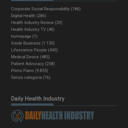
ironfish-tracking-
settimane
enable
2 giorni
Corporate Social Responsibility
(186)
Digital Health
(286)
Health Industry Review
(20)
CookieScriptConsent
5 mesi 3
CookieScript
Health Industry TV
(40)
settimane
www.dailyhealthindustry.it
homepage
(1)
Inside Business
(1.150)
Lifescience People
(445)
Medical Device
(485)
Patient Advocacy
(258)
Primo Piano
(9.855)
Senza categoria
(16)
Daily Health Industry