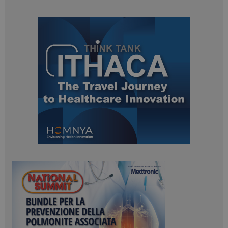
ARRAffinitySameSite
Sessione
Microsoft Corporation
.www.dailyhealthindustry.it
PHPSESSID
Sessione
PHP.net