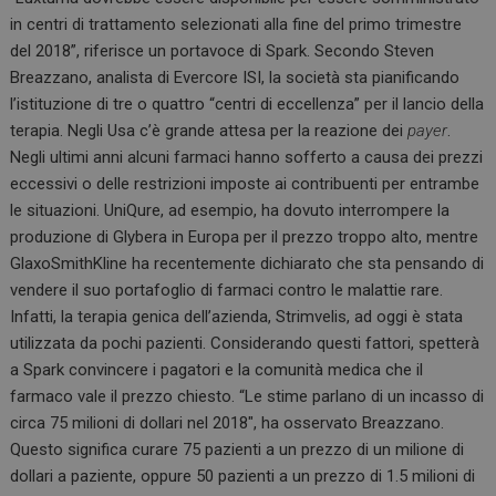
in centri di trattamento selezionati alla fine del primo trimestre
del 2018”, riferisce un portavoce di Spark. Secondo Steven
Breazzano, analista di Evercore ISI, la società sta pianificando
l’istituzione di tre o quattro “centri di eccellenza” per il lancio della
terapia. Negli Usa c’è grande attesa per la reazione dei
payer
.
Negli ultimi anni alcuni farmaci hanno sofferto a causa dei prezzi
eccessivi o delle restrizioni imposte ai contribuenti per entrambe
le situazioni. UniQure, ad esempio, ha dovuto interrompere la
produzione di Glybera in Europa per il prezzo troppo alto, mentre
GlaxoSmithKline ha recentemente dichiarato che sta pensando di
vendere il suo portafoglio di farmaci contro le malattie rare.
Infatti, la terapia genica dell’azienda, Strimvelis, ad oggi è stata
utilizzata da pochi pazienti. Considerando questi fattori, spetterà
a Spark convincere i pagatori e la comunità medica che il
farmaco vale il prezzo chiesto. “Le stime parlano di un incasso di
circa 75 milioni di dollari nel 2018″, ha osservato Breazzano.
Questo significa curare 75 pazienti a un prezzo di un milione di
dollari a paziente, oppure 50 pazienti a un prezzo di 1.5 milioni di