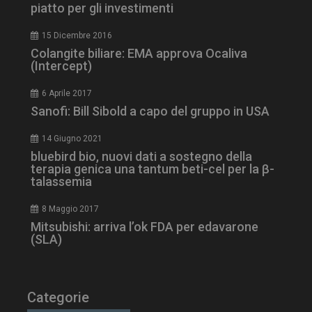
piatto per gli investimenti
ARRAffinity
Sessione
Microsoft Corporation
.www.dailyhealthindustry.it
15 Dicembre 2016
Colangite biliare: EMA approva Ocaliva
(Intercept)
6 Aprile 2017
Sanofi: Bill Sibold a capo del gruppo in USA
14 Giugno 2021
bluebird bio, nuovi dati a sostegno della
terapia genica una tantum beti-cel per la β-
talassemia
8 Maggio 2017
_ga_Z2VT792F98
.dailyhealthindustry.it
1 anno 1
Mitsubishi: arriva l’ok FDA per edavarone
mese
(SLA)
Categorie
tracking-sites-
www.dailyhealthindustry.it
4