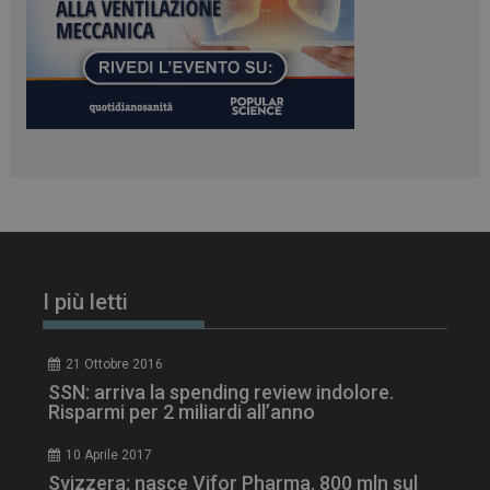
www.dailyhealthindustry.it
I più letti
21 Ottobre 2016
SSN: arriva la spending review indolore.
tracking-sites-
www.dailyhealthindustry.it
4
Risparmi per 2 miliardi all’anno
ironfish-session-id
settimane
2 giorni
10 Aprile 2017
Svizzera: nasce Vifor Pharma. 800 mln sul