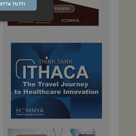
ETTA TUTTI
igazione sulle pagine
kie.
 Google Universal
nificativo del
tilizzato da Google.
stinguere utenti
o in modo casuale
uso in ogni richiesta
colare i dati di
apporti di analisi dei