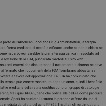
a parte dell’American Food and Drug Administration, la terapia
ara forma ereditaria di cecità è efficace, anche se non è chiaro se
tigene neparvovec, sarebbe la prima terapia genica in assoluto ad
La revisione della FDA, pubblicata martedì sul sito web
consulenti esterni che discuteranno il trattamento e diranno se deve
 ha affermato che i documenti della FDA “sembrano abbastanza
nti voterà a favore dell’approvazione. La FDA ha comunicato che
della terapia può essere mantenuta dopo un anno, quindi il beneficio
lattie ereditarie della retina costituiscono un gruppo di patologie
erenti, tra i quali RPE65, gene che ordina alle cellule come produrre
male. Spark ha studiato Luxturna in persone affette da una di
a mediata da difetti del gene RPE65. I risultati clinici dimostrano