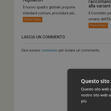
raccomand
alla varian
Il nuovo quadro globale propone
standard comuni, procedure più...
Il Comitato pe
umano dell’EM
Primo Piano
Primo Piano
LASCIA UN COMMENTO
Devi essere
connesso
per inviare un commento.
Questo sito 
Questo sito web ut
nostro sito web ac
più