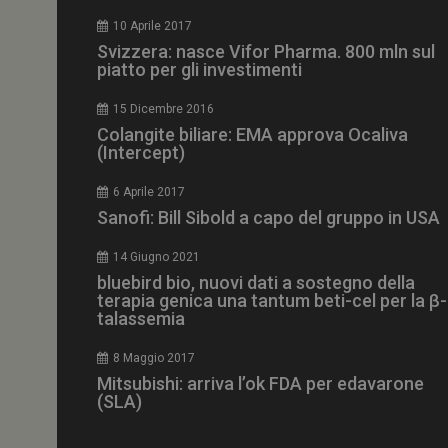
CookieScriptConse
10 Aprile 2017
Svizzera: nasce Vifor Pharma. 800 mln sul
piatto per gli investimenti
15 Dicembre 2016
NOME
Colangite biliare: EMA approva Ocaliva
(Intercept)
__Secure-ROLLOU
6 Aprile 2017
Sanofi: Bill Sibold a capo del gruppo in USA
tracking-sites-ironf
tracking-named-en
14 Giugno 2021
__Secure-YNID
bluebird bio, nuovi dati a sostegno della
terapia genica una tantum beti-cel per la β-
talassemia
8 Maggio 2017
VISITOR_PRIVACY_
Mitsubishi: arriva l’ok FDA per edavarone
(SLA)