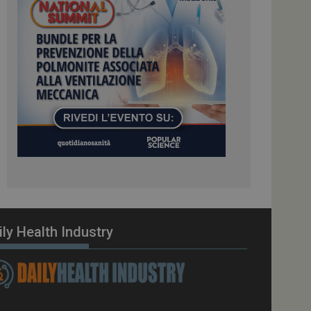
ome piattaforma di
el carico, questo
una sessione di
e gestite dallo
te sul linguaggio
erico utilizzato per
tente. Normalmente è
 il modo in cui
er il sito, ma un
di accesso per un
cazione per
 visitatore.
i Web eseguiti sulla
e utilizzato per il
i che le richieste
stradate allo stesso
ily Health Industry
zione.
gle Analytics per
azione per abilitare