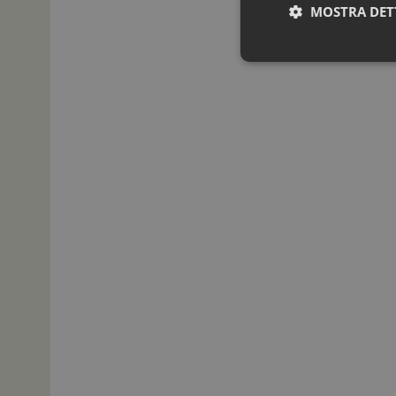
MOSTRA DET
I cookie necessari con
e l'accesso alle aree 
NOME
_ga