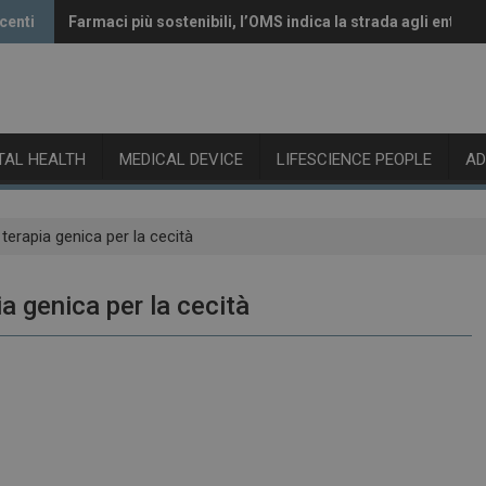
centi
Farmaci più sostenibili, l’OMS indica la strada agli enti re
Vaccini anti-Covid, il CHMP raccomanda l’aggiornamento 
ITAL HEALTH
MEDICAL DEVICE
LIFESCIENCE PEOPLE
A
terapia genica per la cecità
a genica per la cecità