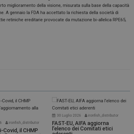
erto miglioramento della visione, misurata sulla base della capacità
one. A gennaio la FDA ha accettato la richiesta della società di
tie retiniche ereditarie provocate da mutazione bi-allelica RPE65,
30 Luglio 2026
ironfish_distributor
FAST-EU, AIFA aggiorna
26
ironfish_distributor
l’elenco dei Comitati etici
i-Covid, il CHMP
aderenti