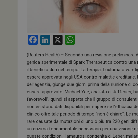
F
Li
X
W
a
n
h
(Reuters Health) – Secondo una revisione preliminare d
ce
ke
at
genica sperimentale di Spark Therapeutics contro una r
b
dI
s
il beneficio duri nel tempo. La terapia, Luxturna o vore
o
n
A
essere approvata negli USA contro malattie ereditarie. 
dell’agenzia, giunge due giorni prima della riunione di 
o
p
essere approvato. Michael Yee, analista di Jefferies,
k
p
favorevoli”, quindi si aspetta che il gruppo di consule
non esistono dati disponibili per sapere se l’efficacia 
clinico oltre tale periodo di tempo “non è chiaro”. Le ma
rare causate da mutazioni di uno o più tra 220 geni diff
un enzima fondamentale necessario per una visione nor
queste condizioni, l’amaurosi congenita di Leber, malatti