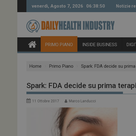
Skip
venerdì, Agosto 7, 2026
06:38:51
Notizie re
to
content
PRIMO PIANO
INSIDE BUSINESS
DIG
Home
Primo Piano
Spark: FDA decide su prima 
Spark: FDA decide su prima terapi
11 Ottobre 2017
Marco Landucci