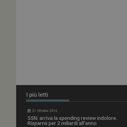
ARRAffinitySameSit
PHPSESSID
tracking-sites-
ironfish-session-id
ARRAffinity
I più letti
_ga_Z2VT792F98
21 Ottobre 2016
tracking-sites-
SSN: arriva la spending review indolore.
ironfish-tracking-
enable
Risparmi per 2 miliardi all’anno