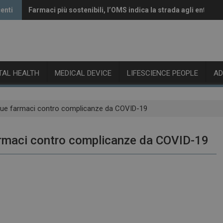
nti
Farmaci più sostenibili, l’OMS indica la strada agli enti regol
Vaccini anti-Covid, il CHMP raccomanda l’aggiornamento al
ITAL HEALTH
MEDICAL DEVICE
LIFESCIENCE PEOPLE
A
su due farmaci contro complicanze da COVID-19
 farmaci contro complicanze da COVID-19