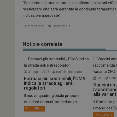
“Speriamo di poter aiutare a identificare soluzioni eff
rassicurare che sarà garantita la continuità terapeutica a
indicazioni approvate”.
Primo Piano
Coronavirus
Notizie correlate
31 Luglio 2026
ironfish_distributor
Farmaci più sostenibili, l’OMS
30 Luglio 20
indica la strada agli enti
Vaccini ant
regolatori
raccomand
alla varian
Il nuovo quadro globale propone
standard comuni, procedure più...
Il Comitato pe
umano dell’EM
Primo Piano
Primo Piano