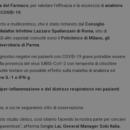
na del Farmaco
, per valutare l’efficacia e la sicurezza di
anakinra
a
COVID-19
.
erto e multicentrico, che è stato richiesto dal
Consiglio
 Malattie Infettive Lazzaro Spallanzani di Roma
, sito di
i altri ospedali coinvolti sono il
Policlinico di Milano, gli
iversitaria di Parma.
rognostici negativi nei pazienti con COVID-19 grave potrebbe essere
alla presenza del virus SARS-CoV-2 con tempesta di citochine
tile testare un possibile effetto sulla malattia di anakinra ed
ne IL-1 e IFN-g
.
’iper-infiammazione e del distress respiratorio nei pazienti
ne, a cui ne seguiranno otto di osservazione.
esto studio clinico, così stiamo facendo la nostra parte per cercare
spaventose”, afferma Se
rgio Lai, General Manager Sobi Italia.