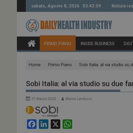
Skip
sabato, Agosto 8, 2026
03:43:0
Notizie rece
to
content
PRIMO PIANO
INSIDE BUSINESS
DIG
Home
Primo Piano
Sobi Italia: al via studio 
Sobi Italia: al via studio su due
27 Marzo 2020
Marco Landucci
F
Li
X
W