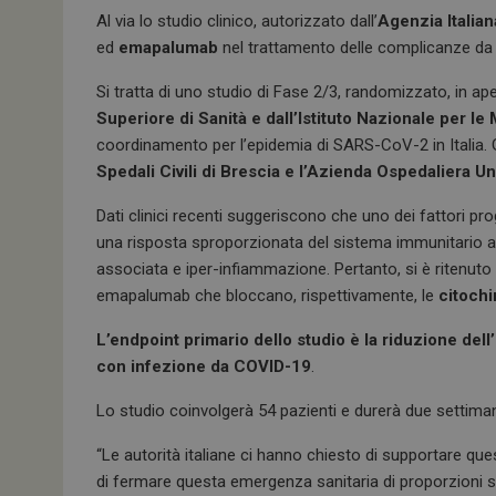
a
n
h
Al via lo studio clinico, autorizzato dall’
Agenzia Italia
ce
ke
at
ed
emapalumab
nel trattamento delle complicanze d
b
dI
s
Si tratta di uno studio di Fase 2/3, randomizzato, in ap
o
n
A
Superiore di Sanità e dall’Istituto Nazionale per le
o
p
coordinamento per l’epidemia di SARS-CoV-2 in Italia. Gl
k
p
Spedali Civili di Brescia e l’Azienda Ospedaliera Un
Dati clinici recenti suggeriscono che uno dei fattori p
una risposta sproporzionata del sistema immunitario 
associata e iper-infiammazione. Pertanto, si è ritenuto u
emapalumab che bloccano, rispettivamente, le
citochi
L’endpoint primario dello studio è la riduzione dell
con infezione da COVID-19
.
Lo studio coinvolgerà 54 pazienti e durerà due settima
“Le autorità italiane ci hanno chiesto di supportare qu
di fermare questa emergenza sanitaria di proporzioni 