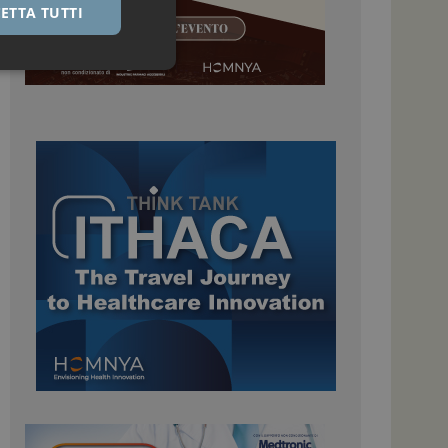
ETTA TUTTI
igazione sulle pagine
kie.
 Google Universal
nificativo del
tilizzato da Google.
stinguere utenti
o in modo casuale
uso in ogni richiesta
colare i dati di
apporti di analisi dei