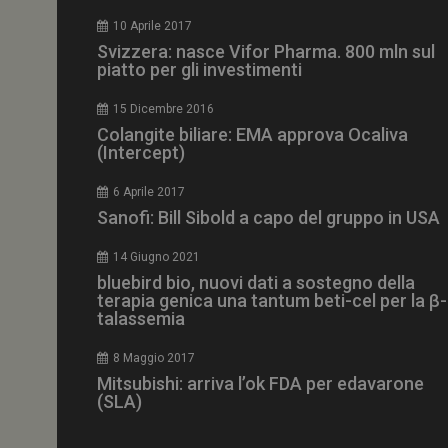
CookieScriptConse
10 Aprile 2017
Svizzera: nasce Vifor Pharma. 800 mln sul
piatto per gli investimenti
15 Dicembre 2016
NOME
Colangite biliare: EMA approva Ocaliva
(Intercept)
__Secure-ROLLOU
6 Aprile 2017
Sanofi: Bill Sibold a capo del gruppo in USA
tracking-sites-ironf
tracking-named-en
14 Giugno 2021
__Secure-YNID
bluebird bio, nuovi dati a sostegno della
terapia genica una tantum beti-cel per la β-
talassemia
8 Maggio 2017
VISITOR_PRIVACY_
Mitsubishi: arriva l’ok FDA per edavarone
(SLA)