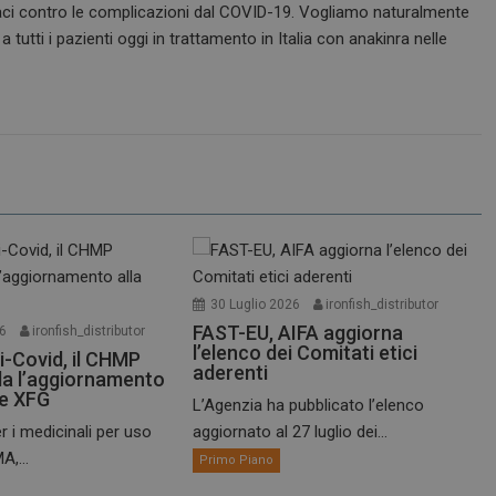
icaci contro le complicazioni dal COVID-19. Vogliamo naturalmente
 tutti i pazienti oggi in trattamento in Italia con anakinra nelle
30 Luglio 2026
ironfish_distributor
FAST-EU, AIFA aggiorna
26
ironfish_distributor
l’elenco dei Comitati etici
i-Covid, il CHMP
aderenti
a l’aggiornamento
te XFG
L’Agenzia ha pubblicato l’elenco
r i medicinali per uso
aggiornato al 27 luglio dei...
A,...
Primo Piano