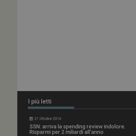
ARRAffinitySameSit
PHPSESSID
tracking-sites-
ironfish-session-id
ARRAffinity
I più letti
_ga_Z2VT792F98
21 Ottobre 2016
tracking-sites-
SSN: arriva la spending review indolore.
ironfish-tracking-
enable
Risparmi per 2 miliardi all’anno