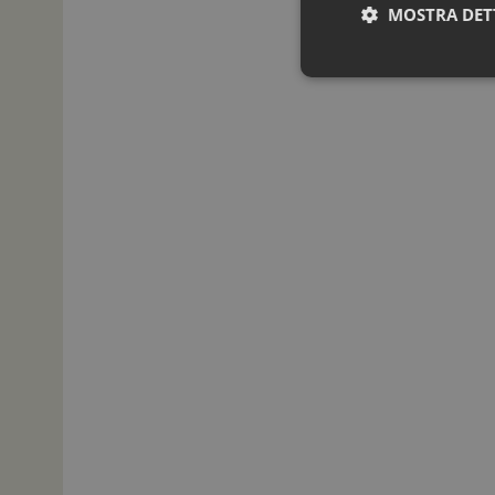
MOSTRA DET
I cookie necessari con
e l'accesso alle aree 
NOME
_ga