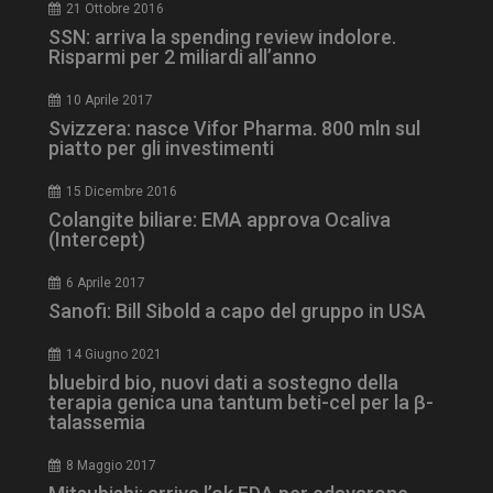
21 Ottobre 2016
SSN: arriva la spending review indolore.
Risparmi per 2 miliardi all’anno
10 Aprile 2017
Svizzera: nasce Vifor Pharma. 800 mln sul
piatto per gli investimenti
15 Dicembre 2016
Colangite biliare: EMA approva Ocaliva
tracking-sites-
www.dailyhealthindustry.it
4
ironfish-session-id
settimane
(Intercept)
2 giorni
6 Aprile 2017
Sanofi: Bill Sibold a capo del gruppo in USA
ARRAffinity
Sessione
Microsoft Corporation
14 Giugno 2021
.www.dailyhealthindustry.it
bluebird bio, nuovi dati a sostegno della
terapia genica una tantum beti-cel per la β-
talassemia
8 Maggio 2017