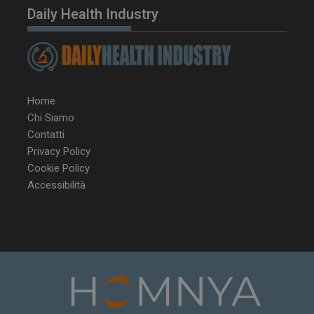
Daily Health Industry
Home
Chi Siamo
Contatti
Privacy Policy
Cookie Policy
Accessibilità
NOME
FORNITORE / DOMINIO
SCA
__Secure-ROLLOUT_TOKEN
.youtube.com
5 m
sett