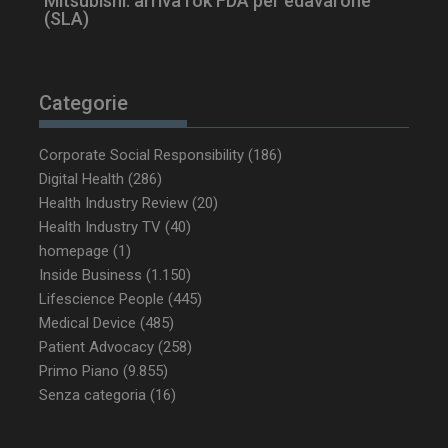
Mitsubishi: arriva l’ok FDA per edavarone
(SLA)
Categorie
Corporate Social Responsibility
(186)
_ga_Z2VT792F98
.dailyhealthindustry.it
1 anno 1
mese
Digital Health
(286)
Health Industry Review
(20)
Health Industry TV
(40)
homepage
(1)
tracking-sites-
www.dailyhealthindustry.it
4
Inside Business
(1.150)
ironfish-tracking-
settimane
Lifescience People
(445)
enable
2 giorni
Medical Device
(485)
Patient Advocacy
(258)
Primo Piano
(9.855)
CookieScriptConsent
5 mesi 3
CookieScript
Senza categoria
(16)
settimane
www.dailyhealthindustry.it