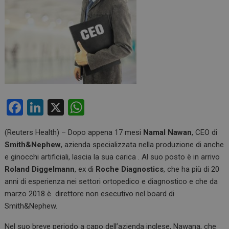
F
Li
X
W
a
n
h
(Reuters Health) – Dopo appena 17 mesi
Namal Nawan
, CEO di
ce
ke
at
Smith&Nephew
, azienda specializzata nella produzione di anche
b
dI
s
e ginocchi artificiali, lascia la sua carica . Al suo posto è in arrivo
o
n
A
Roland Diggelmann
, ex di
Roche Diagnostics
, che ha più di 20
anni di esperienza nei settori ortopedico e diagnostico e che da
o
p
marzo 2018 è direttore non esecutivo nel board di
k
p
Smith&Nephew.
Nel suo breve periodo a capo dell’azienda inglese, Nawana, che