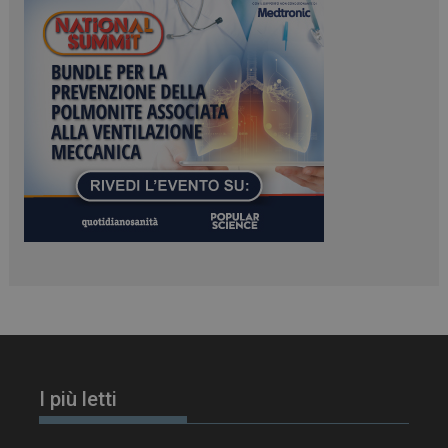
ARRAffinitySameSite
Sessione
Microsoft Corporation
.www.dailyhealthindustry.it
PHPSESSID
Sessione
PHP.net
www.dailyhealthindustry.it
I più letti