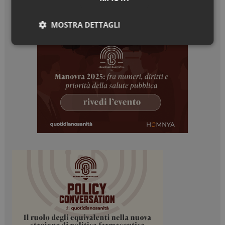
MOSTRA DETTAGLI
Necessari
Marketing
Necessari
Marketing
I cookie necessari contribuiscono a rendere fruibile il
sito web abilitandone funzionalità di base quali la
navigazione sulle pagine e l'accesso alle aree
protette del sito. Il sito web non è in grado di
funzionare correttamente senza questi cookie.
NOME
FORNITORE / DOMINIO
SCADENZA
_ga
1 anno 1
Google LLC
mese
.dailyhealthindustry.it