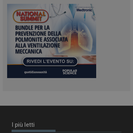
PHPSESSID
Sessione
PHP.net
www.dailyhealthindustry.it
I più letti