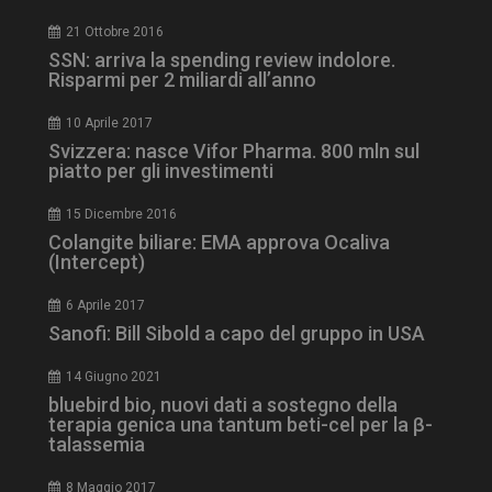
21 Ottobre 2016
SSN: arriva la spending review indolore.
Risparmi per 2 miliardi all’anno
10 Aprile 2017
Svizzera: nasce Vifor Pharma. 800 mln sul
piatto per gli investimenti
tracking-sites-
www.dailyhealthindustry.it
4
ironfish-session-id
settimane
2 giorni
15 Dicembre 2016
Colangite biliare: EMA approva Ocaliva
(Intercept)
ARRAffinity
Sessione
Microsoft Corporation
6 Aprile 2017
.www.dailyhealthindustry.it
Sanofi: Bill Sibold a capo del gruppo in USA
14 Giugno 2021
bluebird bio, nuovi dati a sostegno della
terapia genica una tantum beti-cel per la β-
talassemia
8 Maggio 2017