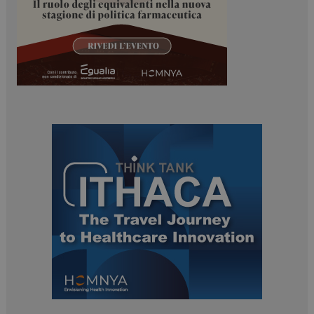
ARRAffinitySameSite
Sessione
Microsoft Corporation
.www.dailyhealthindustry.it