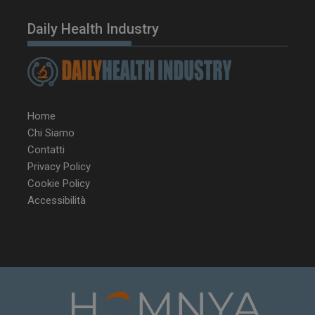
Daily Health Industry
Home
Chi Siamo
Contatti
Privacy Policy
Cookie Policy
NOME
FORNITORE / DOMINIO
SCA
Accessibilità
__Secure-ROLLOUT_TOKEN
.youtube.com
5 m
sett
tracking-sites-ironfish-
www.dailyhealthindustry.it
tracking-named-enable
sett