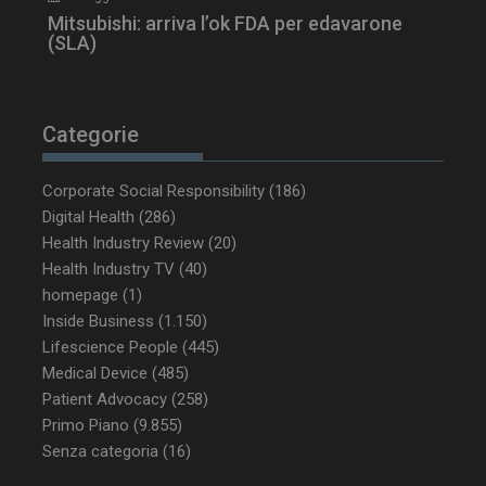
Mitsubishi: arriva l’ok FDA per edavarone
(SLA)
Categorie
_ga_Z2VT792F98
.dailyhealthindustry.it
1 anno 1
mese
Corporate Social Responsibility
(186)
Digital Health
(286)
Health Industry Review
(20)
tracking-sites-
www.dailyhealthindustry.it
4
Health Industry TV
(40)
ironfish-tracking-
settimane
enable
2 giorni
homepage
(1)
Inside Business
(1.150)
Lifescience People
(445)
Medical Device
(485)
CookieScriptConsent
5 mesi 3
CookieScript
settimane
www.dailyhealthindustry.it
Patient Advocacy
(258)
Primo Piano
(9.855)
Senza categoria
(16)