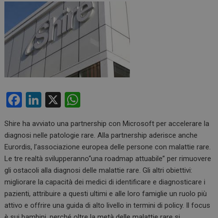
F
Li
X
W
a
n
h
Shire ha avviato una partnership con Microsoft per accelerare la
ce
ke
at
diagnosi nelle patologie rare. Alla partnership aderisce anche
b
dI
s
Eurordis, l’associazione europea delle persone con malattie rare.
o
n
A
Le tre realtà svilupperanno“una roadmap attuabile” per rimuovere
gli ostacoli alla diagnosi delle malattie rare. Gli altri obiettivi:
o
p
migliorare la capacità dei medici di identificare e diagnosticare i
k
p
pazienti, attribuire a questi ultimi e alle loro famiglie un ruolo più
attivo e offrire una guida di alto livello in termini di policy. Il focus
è sui bambini, perché oltre la metà delle malattie rare si