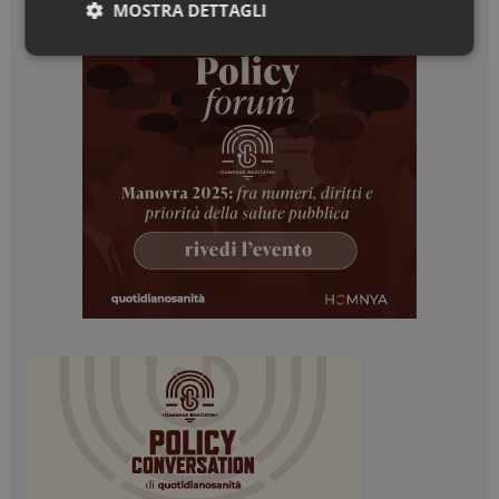
MOSTRA DETTAGLI
Necessari
Marketing
Necessari
Marketing
I cookie necessari contribuiscono a rendere fruibile il
sito web abilitandone funzionalità di base quali la
navigazione sulle pagine e l'accesso alle aree
protette del sito. Il sito web non è in grado di
funzionare correttamente senza questi cookie.
NOME
FORNITORE / DOMINIO
SCADENZA
_ga
1 anno 1
Google LLC
mese
.dailyhealthindustry.it