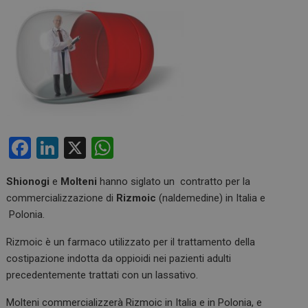
F
Li
X
W
a
n
h
Shionogi
e
Molteni
hanno siglato un contratto per la
ce
ke
at
commercializzazione di
Rizmoic
(naldemedine) in Italia e
b
dI
s
Polonia.
o
n
A
Rizmoic è un farmaco utilizzato per il trattamento della
o
p
costipazione indotta da oppioidi nei pazienti adulti
k
p
precedentemente trattati con un lassativo.
Molteni commercializzerà Rizmoic in Italia e in Polonia, e