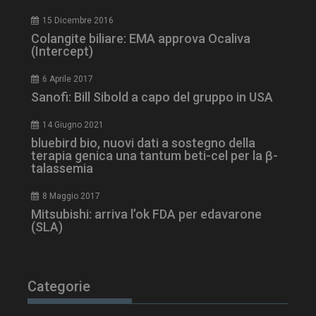
ARRAffinity
Sessione
Microsoft Corporation
15 Dicembre 2016
.www.dailyhealthindustry.it
Colangite biliare: EMA approva Ocaliva
(Intercept)
6 Aprile 2017
Sanofi: Bill Sibold a capo del gruppo in USA
14 Giugno 2021
bluebird bio, nuovi dati a sostegno della
terapia genica una tantum beti-cel per la β-
talassemia
8 Maggio 2017
Mitsubishi: arriva l’ok FDA per edavarone
_ga_Z2VT792F98
.dailyhealthindustry.it
1 anno 1
(SLA)
mese
Categorie
tracking-sites-
www.dailyhealthindustry.it
4
ironfish-tracking-
settimane