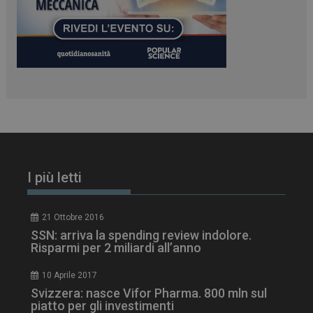
www.dailyhealthindustry.it
I più letti
21 Ottobre 2016
SSN: arriva la spending review indolore.
tracking-sites-
www.dailyhealthindustry.it
4
Risparmi per 2 miliardi all’anno
ironfish-session-id
settimane
2 giorni
10 Aprile 2017
Svizzera: nasce Vifor Pharma. 800 mln sul
piatto per gli investimenti