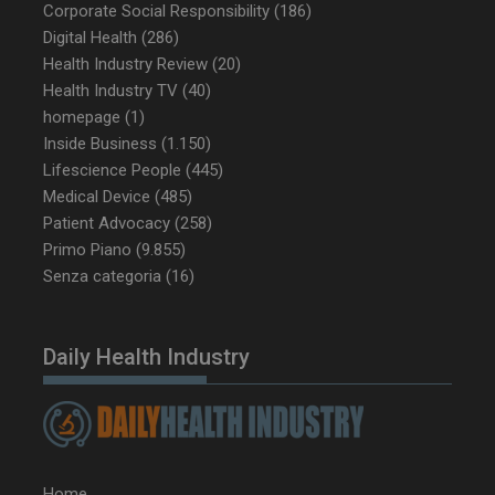
enable
2 giorni
Corporate Social Responsibility
(186)
Digital Health
(286)
Health Industry Review
(20)
Health Industry TV
(40)
CookieScriptConsent
5 mesi 3
CookieScript
settimane
www.dailyhealthindustry.it
homepage
(1)
Inside Business
(1.150)
Lifescience People
(445)
Medical Device
(485)
Patient Advocacy
(258)
Primo Piano
(9.855)
Senza categoria
(16)
Daily Health Industry
Home