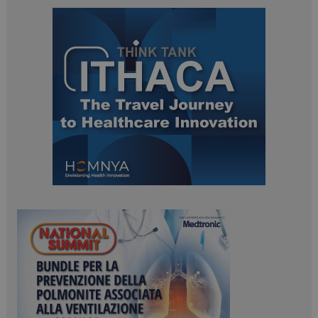
ARRAffinitySameSite
Sessione
Microsoft Corporation
.www.dailyhealthindustry.it
PHPSESSID
Sessione
PHP.net