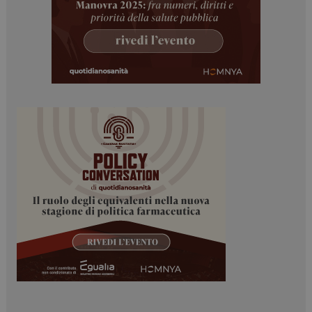
navigazione sulle pagine e l'accesso alle aree
protette del sito. Il sito web non è in grado di
funzionare correttamente senza questi cookie.
NOME
FORNITORE / DOMINIO
SCADENZA
_ga
1 anno 1
Google LLC
mese
.dailyhealthindustry.it