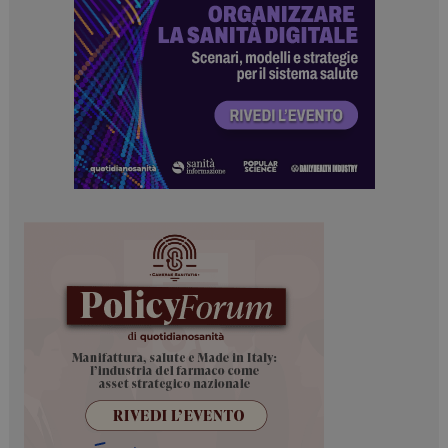
I cookie necessari contribuiscono a rendere fruibile il
sito web abilitandone funzionalità di base quali la
navigazione sulle pagine e l'accesso alle aree
protette del sito. Il sito web non è in grado di
funzionare correttamente senza questi cookie.
NOME
FORNITORE / DOMINIO
SCADENZA
_ga
1 anno 1
Google LLC
mese
.dailyhealthindustry.it