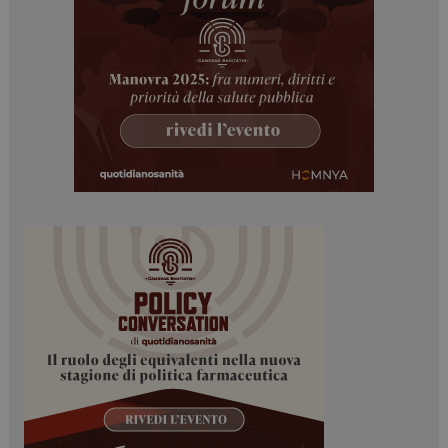
PHPSESSID
Sessione
PHP.net
www.dailyhealthindustry.it
tracking-sites-
www.dailyhealthindustry.it
4
ironfish-session-id
settimane
2 giorni