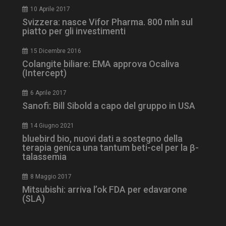
10 Aprile 2017
Svizzera: nasce Vifor Pharma. 800 mln sul
NOME
FORNITORE / DOMINIO
SCA
piatto per gli investimenti
__Secure-ROLLOUT_TOKEN
.youtube.com
5 m
sett
15 Dicembre 2016
Colangite biliare: EMA approva Ocaliva
(Intercept)
6 Aprile 2017
Sanofi: Bill Sibold a capo del gruppo in USA
tracking-sites-ironfish-
www.dailyhealthindustry.it
tracking-named-enable
sett
2 g
14 Giugno 2021
bluebird bio, nuovi dati a sostegno della
terapia genica una tantum beti-cel per la β-
talassemia
8 Maggio 2017
__Secure-YNID
.youtube.com
5 m
sett
Mitsubishi: arriva l’ok FDA per edavarone
(SLA)