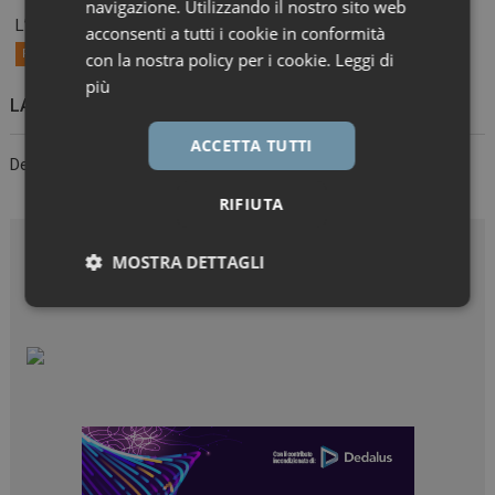
navigazione. Utilizzando il nostro sito web
L’Agenzia ha pubblicato l’elenco aggiornato al 27 luglio dei...
acconsenti a tutti i cookie in conformità
Primo Piano
con la nostra policy per i cookie.
Leggi di
più
LASCIA UN COMMENTO
ACCETTA TUTTI
Devi essere
connesso
per inviare un commento.
RIFIUTA
MOSTRA DETTAGLI
Necessari
Marketing
Necessari
Marketing