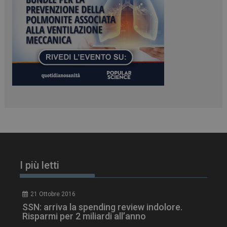
tracking-sites-
www.dailyhealthindustry.it
4
ironfish-tracking-
settimane
enable
2 giorni
CookieScriptConsent
5 mesi 3
CookieScript
settimane
www.dailyhealthindustry.it
I più letti
21 Ottobre 2016
SSN: arriva la spending review indolore.
Risparmi per 2 miliardi all’anno