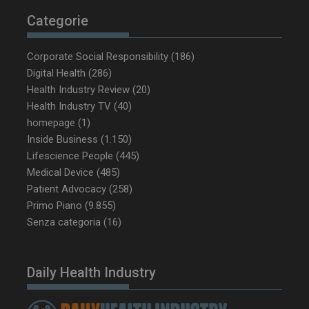
Categorie
Corporate Social Responsibility
(186)
Digital Health
(286)
Health Industry Review
(20)
Health Industry TV
(40)
VISITOR_PRIVACY_METADATA
5 m
YouTube
sett
.youtube.com
homepage
(1)
Inside Business
(1.150)
Lifescience People
(445)
Medical Device
(485)
Patient Advocacy
(258)
Primo Piano
(9.855)
Senza categoria
(16)
Daily Health Industry
YSC
Ses
Google LLC