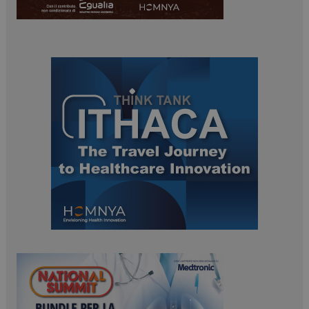
ARRAffinity
Sessione
Microsoft Corporation
.www.dailyhealthindustry.it
_ga_Z2VT792F98
.dailyhealthindustry.it
1 anno 1
mese