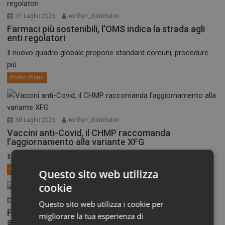
31 Luglio 2026
ironfish_distributor
Farmaci più sostenibili, l’OMS indica la strada agli
enti regolatori
Il nuovo quadro globale propone standard comuni, procedure
più...
Primo Piano
30 Luglio 2026
ironfish_distributor
Vaccini anti-Covid, il CHMP raccomanda
l’aggiornamento alla variante XFG
Il Comitato per i medicinali per uso umano dell’EMA,...
Primo Piano
Questo sito web utilizza
cookie
30 Luglio 2026
ironfish_distributor
Questo sito web utilizza i cookie per
FAST-EU, AIFA aggiorna l’elenco dei Comitati etici
migliorare la tua esperienza di
aderenti