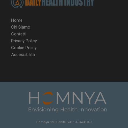
.youtube.com
Home
VISITOR_INFO1_LIVE
5 m
Google LLC
Chi Siamo
sett
.youtube.com
Contatti
Privacy Policy
Cookie Policy
Accessibilità
Homnya Srl | Partita IVA: 13026241003