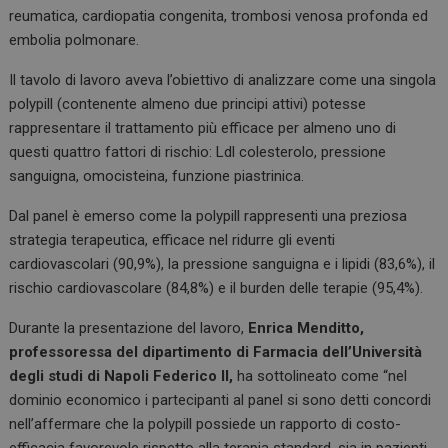
reumatica, cardiopatia congenita, trombosi venosa profonda ed
embolia polmonare.
Il tavolo di lavoro aveva l’obiettivo di analizzare come una singola
polypill (contenente almeno due principi attivi) potesse
rappresentare il trattamento più efficace per almeno uno di
questi quattro fattori di rischio: Ldl colesterolo, pressione
sanguigna, omocisteina, funzione piastrinica.
Dal panel è emerso come la polypill rappresenti una preziosa
strategia terapeutica, efficace nel ridurre gli eventi
cardiovascolari (90,9%), la pressione sanguigna e i lipidi (83,6%), il
rischio cardiovascolare (84,8%) e il burden delle terapie (95,4%).
Durante la presentazione del lavoro,
Enrica Menditto,
professoressa del dipartimento di Farmacia dell’Università
degli studi di Napoli Federico II,
ha sottolineato come “nel
dominio economico i partecipanti al panel si sono detti concordi
nell’affermare che la polypill possiede un rapporto di costo-