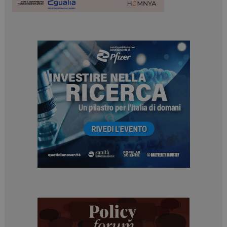
ARRAffinitySameSite
Sessione
Microsoft Corporation
.www.dailyhealthindustry.it