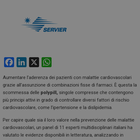
F
Li
X
W
a
n
h
Aumentare l’aderenza dei pazienti con malattie cardiovascolari
ce
ke
at
grazie all’assunzione di combinazioni fisse di farmaci. È questa la
b
dI
s
scommessa delle
polypill,
singole compresse che contengono
o
n
A
più principi attivi in grado di controllare diversi fattori di rischio
cardiovascolare, come l’ipertensione e la dislipidemia.
o
p
k
p
Per capire quale sia il loro valore nella prevenzione delle malattie
cardiovascolari, un panel di 11 esperti multidisciplinari italiani ha
valutato le evidenze disponibili in letteratura, analizzando in