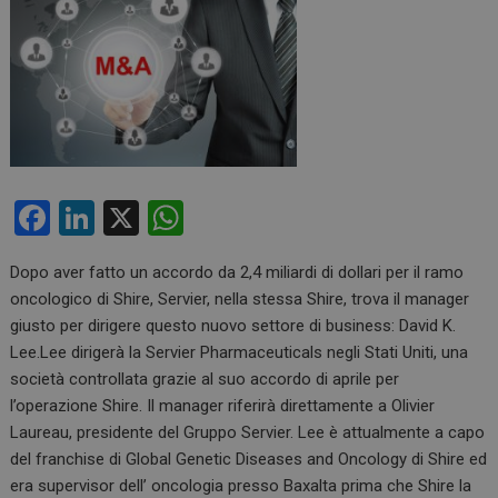
F
Li
X
W
a
n
h
Dopo aver fatto un accordo da 2,4 miliardi di dollari per il ramo
ce
ke
at
oncologico di Shire, Servier, nella stessa Shire, trova il manager
b
dI
s
giusto per dirigere questo nuovo settore di business: David K.
o
n
A
Lee.Lee dirigerà la Servier Pharmaceuticals negli Stati Uniti, una
società controllata grazie al suo accordo di aprile per
o
p
l’operazione Shire. Il manager riferirà direttamente a Olivier
k
p
Laureau, presidente del Gruppo Servier. Lee è attualmente a capo
del franchise di Global Genetic Diseases and Oncology di Shire ed
era supervisor dell’ oncologia presso Baxalta prima che Shire la