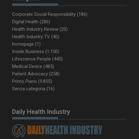
Corporate Social Responsibility
(186)
_ga_Z2VT792F98
.dailyhealthindustry.it
1 anno 1
Digital Health
(286)
mese
Health Industry Review
(20)
Health Industry TV
(40)
homepage
(1)
Inside Business
(1.150)
tracking-sites-
www.dailyhealthindustry.it
4
ironfish-tracking-
settimane
Lifescience People
(445)
enable
2 giorni
Medical Device
(485)
Patient Advocacy
(258)
Primo Piano
(9.855)
CookieScriptConsent
5 mesi 3
CookieScript
Senza categoria
(16)
settimane
www.dailyhealthindustry.it
Daily Health Industry