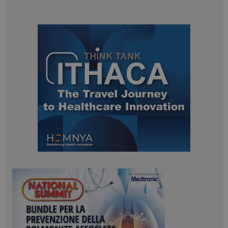
ARRAffinitySameSite
Sessione
Microsoft Corporation
.www.dailyhealthindustry.it