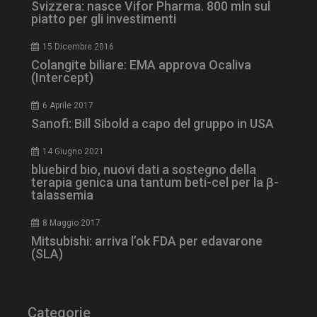
Svizzera: nasce Vifor Pharma. 800 mln sul
piatto per gli investimenti
15 Dicembre 2016
Colangite biliare: EMA approva Ocaliva
tracking-sites-
www.dailyhealthindustry.it
4
(Intercept)
ironfish-session-id
settimane
2 giorni
6 Aprile 2017
Sanofi: Bill Sibold a capo del gruppo in USA
ARRAffinity
Sessione
Microsoft Corporation
14 Giugno 2021
.www.dailyhealthindustry.it
bluebird bio, nuovi dati a sostegno della
terapia genica una tantum beti-cel per la β-
talassemia
8 Maggio 2017
Mitsubishi: arriva l’ok FDA per edavarone
(SLA)
Categorie