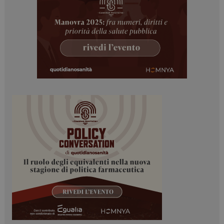
Necessari
Marketing
I cookie necessari contribuiscono a rendere fruibile il
sito web abilitandone funzionalità di base quali la
navigazione sulle pagine e l'accesso alle aree
protette del sito. Il sito web non è in grado di
funzionare correttamente senza questi cookie.
NOME
FORNITORE / DOMINIO
SCADENZA
_ga
1 anno 1
Google LLC
mese
.dailyhealthindustry.it