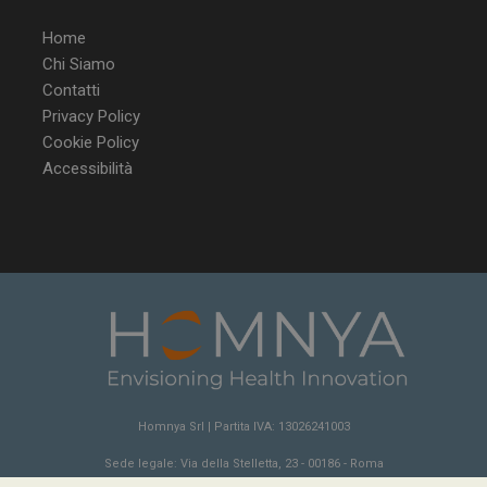
Home
Chi Siamo
Contatti
Privacy Policy
Cookie Policy
Accessibilità
NOME
FORNITORE / DOMINIO
SCA
__Secure-ROLLOUT_TOKEN
.youtube.com
5 m
sett
tracking-sites-ironfish-
www.dailyhealthindustry.it
tracking-named-enable
sett
Homnya Srl | Partita IVA: 13026241003
2 g
Sede legale: Via della Stelletta, 23 - 00186 - Roma
Sede operativa: Via della Stelletta, 23 - 00186 - Roma